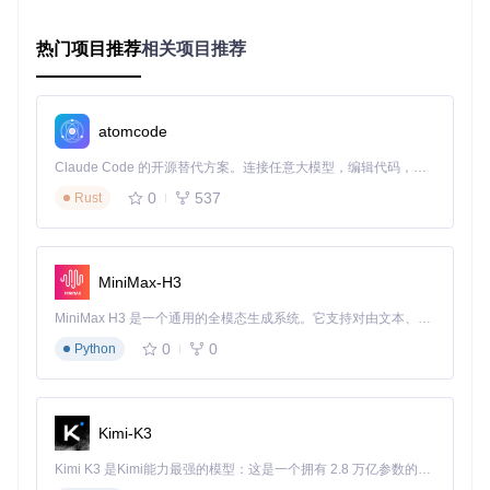
CUDA工具包
：10.0或10.1版本
cuDNN库
：7.4或7.6版本
热门项目推荐
相关项目推荐
可选优化组件
混合精度训练支持
：NVIDIA Apex库
显存优化工具
：TensorFlow Memory Optimizer
分布式训练框架
：Horovod（多GPU场景）
atomcode
配置兼容性矩阵
组件
兼容版本
不兼容版本
推荐搭配
Claude Code 的开源替代方案。连接任意大模型，编辑代码，运行命令，自动验证 — 全自动执行。用 Rust 构建，极致性能。 ｜ An open-source alternative to Claude Code. Connect any LLM, edit code, run commands, and verify changes — autonomously. Built in Rust for speed. Get Started
Python
3.7.x
<3.6, >3.8
3.7.10
0
537
Rust
TensorFlo
<1.13, >1.
1.14.0+CUDA 1
1.14.0
w
15
0.0
10.0, 10.
CUDA
9.x, 11.x
10.0+cuDNN 7.4
MiniMax-H3
1
cuDNN
7.4, 7.6
7.3, 8.x
7.6+CUDA 10.1
MiniMax H3 是一个通用的全模态生成系统。它支持对由文本、图像、视频和音频组成的多模态上下文进行统一理解，并能生成分辨率高达 2K、时长可达 15 秒的带原生立体声音频的视频。得益于面向任务泛化的系统设计，H3 在预训练阶段就已具备广泛的多模态上下文理解与生成能力，能够出色地执行复杂的多模态指令。
0
0
Python
实施步骤：环境部署与验证流程
准备工作
操作系统检查
：确认使用64位Linux或Windows 10/11系统
Kimi-K3
硬件兼容性验证
：通过NVIDIA官方工具检查GPU是否支持
Kimi K3 是Kimi能力最强的模型：这是一个拥有 2.8 万亿参数的混合专家（MoE）模型，具备原生视觉理解能力，并支持 100 万 token 的上下文窗口。
CUDA 10.0+