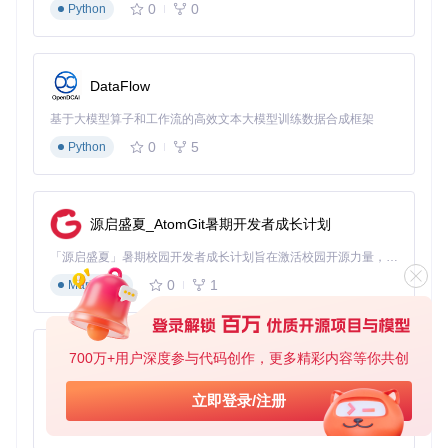
网络准备
：确保稳定网络连接以下载模型文件（约20GB）
0
0
Python
权限配置
：确保当前用户具有管理员或sudo权限
核心部署步骤
# 克隆项目仓库
DataFlow
git 
clone
cd
 style2paints/V5_preview

基于大模型算子和工作流的高效文本大模型训练数据合成框架
# 创建并激活虚拟环境
0
5
Python
source
# 或在Windows上: venv\Scripts\activate
源启盛夏_AtomGit暑期开发者成长计划
# 安装依赖包
pip install -r requirements.txt

「源启盛夏」暑期校园开发者成长计划旨在激活校园开源力量，通过积分激励、认证扶持、资源倾斜等形式，引导高校组织和开发者完成「入驻 — 建项目 — 做贡献 — 获认证 — 得资源」的完整闭环。无论你是想带领社团入驻平台的组织者，还是希望用代码贡献证明自己的开发者，都能在这里找到属于你的成长路径。
0
1
Markdown
# 下载预训练模型
环境验证方法
GPU可用性测试
：
700万+用户深度参与代码创作，更多精彩内容等你共创
py-xiaozhi
import
 tensorflow 
as
基于Python的Xiaozhi AI，适用于想要完整Xiaozhi体验而无需拥有专用硬件的用户。
立即登录/注册
print
(
"GPU Available:"
0
1
Python
模型加载测试
：