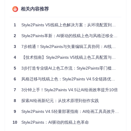
荐
日常创作、中
60 12G
B R
VRA
0G
配
小规模项目
B
AM
M
B
相关内容推荐
置
专
专业工作室、
RTX 40
64G
24GB
20
业
1
Style2Paints V5线稿上色解决方案：从环境配置到实战优化全面解析
大规模批量处
90 24G
B R
VRA
0G
配
B
AM
M
B
理
置
2
Style2Paints革新：AI驱动的线稿上色与风格迁移全面解析
硬件选型需考虑性价比平衡，RTX 3060 12GB作为中端选
3
7步精通！Style2Paints与矢量编辑工具协同：AI线稿上色全攻略
择，能满足多数用户需求；RTX 4070 Ti 12GB提供更强性
能；专业用户则可选择RTX 4090 24GB或专业级计算卡。
4
【技术指南】Style2Paints V5线稿上色工具配置与优化全攻略
5
3步打造专业级AI上色工作流：Style2Paints零门槛效率指南
核心方案：系统环境组件与配置兼容性
6
风格迁移与线稿上色：Style2Paints V4.5全链路优化指南
必选组件配置
7
3分钟上手！Style2Paints V4.5让AI绘画效率提升10倍
Style2Paints V5基于TensorFlow GPU 1.14.0构建，需配置以
下核心组件：
8
探索AI绘画新纪元：从技术原理到创作实践
Python环境
：Python 3.7（与TensorFlow GPU 1.14.0最佳
9
Style2Paints V4.5轻量部署指南：AI绘画工具高效升级与全功能应用
兼容版本）
深度学习框架
：TensorFlow GPU 1.14.0、Keras 2.2.5
10
Style2Paints：AI驱动的线稿上色革命
计算机视觉库
：OpenCV-contrib-python 4.1.0.25
科学计算库
：scikit-learn 0.23.1