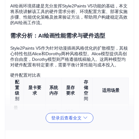
AI绘画环境搭建是充分发挥Style2Paints V5功能的基础，本文
将系统讲解该工具的硬件需求分析、环境配置方案、部署实施
步骤、性能优化策略及效果验证方法，帮助用户构建稳定高效
的AI绘画工作流。
需求分析：AI绘画性能需求与硬件选型
Style2Paints V5作为针对动漫插画风格优化的扩散模型，其核
心特性包括Alice和Dorothy两种风格模型。Alice模型提供高创
作自由度，Dorothy模型则严格遵循线稿输入。这两种模型均
对硬件配置有特定要求，需要平衡计算性能与成本投入。
硬件配置对比表
配
存
置
显卡要
系统
显存
储
适用场景
级
求
内存
要求
空
别
间
最
16G
8GB
低
入门体验、功
GTX 10
50
B R
VRA
登录后查看全文
配
60 6GB
GB
能测试
AM
M
置
推
RTX 30
32G
12GB
10