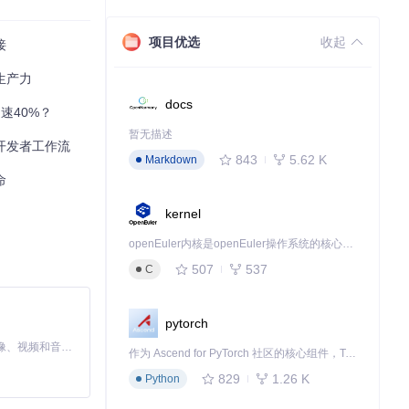
项目优选
收起
接
生产力
生成功能，解决日
docs
速40%？
暂无描述
开发者工作流
843
5.62 K
Markdown
命
VS Code一
kernel
openEuler内核是openEuler操作系统的核心，既是系统性能与稳定性的基石，也是连接处理器、设备与服务的桥梁。
507
537
C
pytorch
MiniMax H3 是一个通用的全模态生成系统。它支持对由文本、图像、视频和音频组成的多模态上下文进行统一理解，并能生成分辨率高达 2K、时长可达 15 秒的带原生立体声音频的视频。得益于面向任务泛化的系统设计，H3 在预训练阶段就已具备广泛的多模态上下文理解与生成能力，能够出色地执行复杂的多模态指令。
作为 Ascend for PyTorch 社区的核心组件，TorchNPU 是昇腾专为 PyTorch 打造的深度学习适配插件，使 PyTorch 框架能够直接调用昇腾 NPU，为开发者提供昇腾 AI 处理器的超强算力。
829
1.26 K
Python