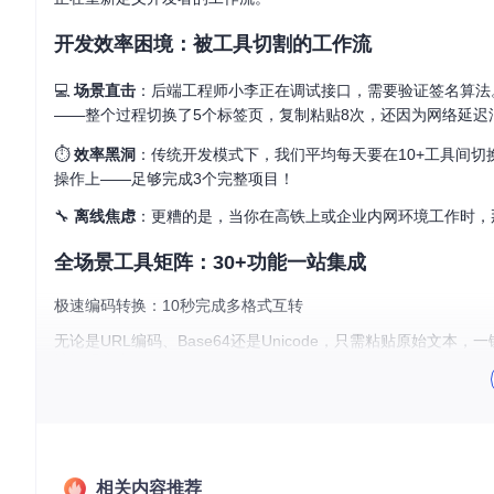
开发效率困境：被工具切割的工作流
💻
场景直击
：后端工程师小李正在调试接口，需要验证签名算法。
——整个过程切换了5个标签页，复制粘贴8次，还因为网络延迟
⏱️
效率黑洞
：传统开发模式下，我们平均每天要在10+工具间切
操作上——足够完成3个完整项目！
🔧
离线焦虑
：更糟的是，当你在高铁上或企业内网环境工作时，
全场景工具矩阵：30+功能一站集成
极速编码转换：10秒完成多格式互转
无论是URL编码、Base64还是Unicode，只需粘贴原始文
编解码痛点。
企业级加密工具箱：3步完成算法验证
AES、DES、SM2、SM4等主流加密算法全覆盖，标准化参
相关内容推荐
如此简单。