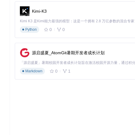
多工具切换
管理10+书签/应用 → 反复复制粘贴
Kimi-K3
离线工作
无法使用 → 等待网络恢复
3步极速安装指南
0
0
Python
浏览器插件版（推荐）
在Chrome/Edge/Firefox应用商店搜索"Ctool"
点击"添加至浏览器"完成安装
使用快捷键
Alt+Shift+C
唤醒工具
源启盛夏_AtomGit暑期开发者成长计划
桌面客户端版
访问项目仓库下载对应系统安装包
按照引导完成安装
启动后在任务栏点击图标或使用全局快捷键呼出
0
1
Markdown
开发版部署（二次开发）
# 克隆项目代码
git 
clone
 https://gitcode.com/gh_mirrors/ct/Ctool

# 环境检测脚本
node -v && pnpm -v || 
echo
"请先安装Node.js和pnpm"
# 安装依赖
pnpm install

# 启动开发服务器