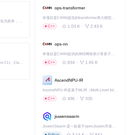
ops-transformer
本项目是CANN提供的transformer类大模型算子库，实现网络在NPU上加速计算。
Toonflow 是一款 AI 短剧漫剧工具，能够利用 AI 技术将小说自动转化为剧本，并结合 AI 生成的图片和视频，实现高效的短剧创作。借助 Toonflow，可以轻松完成从文字到影像的全流程，让短剧制作变得更加智能与便捷。
1.03 K
2.43 K
C++
ops-nn
本项目是CANN提供的神经网络类计算算子库，实现网络在NPU上加速计算。
834
1.65 K
C++
免费、本地、开源的 24/7 全天候 Cowork 应用，以及适用于 Gemini CLI、Claude Code、Codex、OpenCode、Qwen Code、Goose CLI、Auggie 等的 OpenClaw | 🌟 喜欢就点star吧
AscendNPU-IR
AscendNPU-IR是基于MLIR（Multi-Level Intermediate Representation）构建的，面向昇腾亲和算子编译时使用的中间表示，提供昇腾完备表达能力，通过编译优化提升昇腾AI处理器计算效率，支持通过生态框架使能昇腾AI处理器与深度调优
496
335
C++
jiuwenswarm
JiuwenSwarm 是一款基于openJiuwen开发的智能AI Agent，它能够将大语言模型的强大能力，通过你日常使用的各类通讯应用，直接延伸至你的指尖。
3.14 K
842
Python