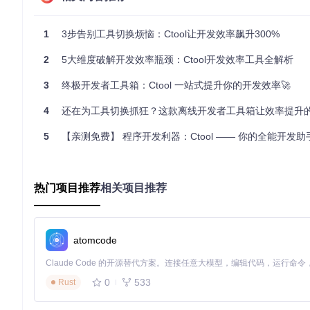
1
3步告别工具切换烦恼：Ctool让开发效率飙升300%
开发调试瑞士军刀：全流程辅助工具链
2
5大维度破解开发效率瓶颈：Ctool开发效率工具全解析
从JSON格式化、正则表达式测试到Crontab表达式生成，
常开发中的各种小麻烦。
3
终极开发者工具箱：Ctool 一站式提升你的开发效率🚀
4
还在为工具切换抓狂？这款离线开发者工具箱让效率提升
双主题无缝切换：保护开发者视力
5
【亲测免费】 程序开发利器：Ctool —— 你的全能开发助手【ut
内置明亮/暗黑两种主题模式，支持跟随系统自动切换。长时间使用眼
致的编辑体验。
热门项目推荐
相关项目推荐
效能倍增路径：从安装到提效只需3分钟
atomcode
传统工作流VS Ctool工作流对比表
开发场景
传统方式
0
533
Rust
哈希计算
打开在线工具 → 输入内容 → 复制结果
加密测试
查找算法文档 → 编写测试代码 → 运行验证