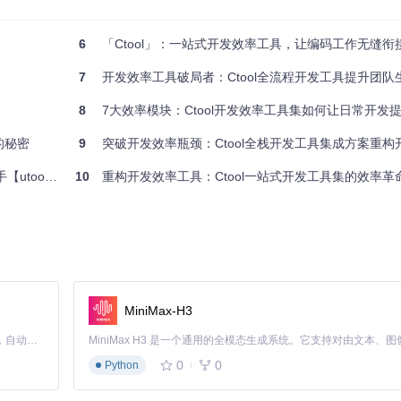
6
「Ctool」：一站式开发效率工具，让编码工作无缝衔
7
开发效率工具破局者：Ctool全流程开发工具提升团队
每个工具都针对开发者实际需求优化。特别内置时间戳转换、IP查询和二维码
8
7大效率模块：Ctool开发效率工具集如何让日常开发提
的秘密
9
突破开发效率瓶颈：Ctool全栈开发工具集成方案重构
ools】
10
重构开发效率工具：Ctool一站式开发工具集的效率革
睛不疲劳，夜间编码更舒适。代码编辑器区域采用 Monaco 内核，提供与
MiniMax-H3
Claude Code 的开源替代方案。连接任意大模型，编辑代码，运行命令，自动验证 — 全自动执行。用 Rust 构建，极致性能。 ｜ An open-source alternative to Claude Code. Connect any LLM, edit code, run commands, and verify changes — autonomously. Built in Rust for speed. Get Started
Ctool方式
效率提升
0
0
Python
快捷键唤醒 → 粘贴内容 → 结果自动复制
500%
选择算法 → 填写参数 → 实时查看结果
800%