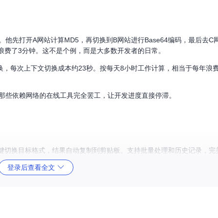
他先打开A网站计算MD5，再切换到B网站进行Base64编码，最后去C
浪费了3分钟。这不是个例，而是大多数开发者的日常。
换，每次上下文切换成本约23秒。按每天8小时工作计算，相当于每年浪费
那些依赖网络的在线工具完全罢工，让开发进度直接停滞。
本，一键切换目标格式，结果自动复制到剪贴板。支持批量处理和历史记录，完美
登录后查看全文
数配置界面让你轻松测试各种加密场景。支持密钥生成、签名验证和结果比对