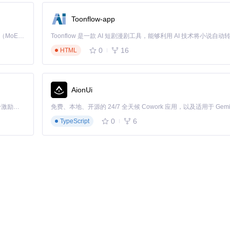
一站式界面切换 → 数据自动流转
300%
Toonflow-app
完全离线运行 → 功能不受影响
100%可用性
Kimi K3 是Kimi能力最强的模型：这是一个拥有 2.8 万亿参数的混合专家（MoE）模型，具备原生视觉理解能力，并支持 100 万 token 的上下文窗口。
0
16
HTML
AionUi
「源启盛夏」暑期校园开发者成长计划旨在激活校园开源力量，通过积分激励、认证扶持、资源倾斜等形式，引导高校组织和开发者完成「入驻 — 建项目 — 做贡献 — 获认证 — 得资源」的完整闭环。无论你是想带领社团入驻平台的组织者，还是希望用代码贡献证明自己的开发者，都能在这里找到属于你的成长路径。
0
6
TypeScript