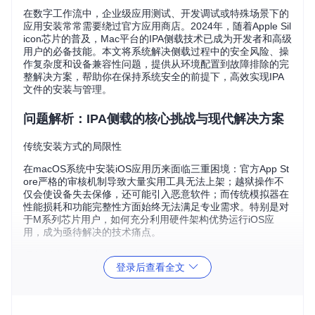
在数字工作流中，企业级应用测试、开发调试或特殊场景下的
应用安装常常需要绕过官方应用商店。2024年，随着Apple Sil
icon芯片的普及，Mac平台的IPA侧载技术已成为开发者和高级
用户的必备技能。本文将系统解决侧载过程中的安全风险、操
作复杂度和设备兼容性问题，提供从环境配置到故障排除的完
整解决方案，帮助你在保持系统安全的前提下，高效实现IPA
文件的安装与管理。
问题解析：IPA侧载的核心挑战与现代解决方案
传统安装方式的局限性
在macOS系统中安装iOS应用历来面临三重困境：官方App St
ore严格的审核机制导致大量实用工具无法上架；越狱操作不
仅会使设备失去保修，还可能引入恶意软件；而传统模拟器在
性能损耗和功能完整性方面始终无法满足专业需求。特别是对
于M系列芯片用户，如何充分利用硬件架构优势运行iOS应
用，成为亟待解决的技术痛点。
现代侧载技术的突破
登录后查看全文
2024年的侧载技术已实现三大突破：基于Apple Silicon的原生
架构支持使iOS应用运行效率提升40%以上；证书签名机制的
优化大幅降低了应用闪退概率；而图形化管理工具的普及让复