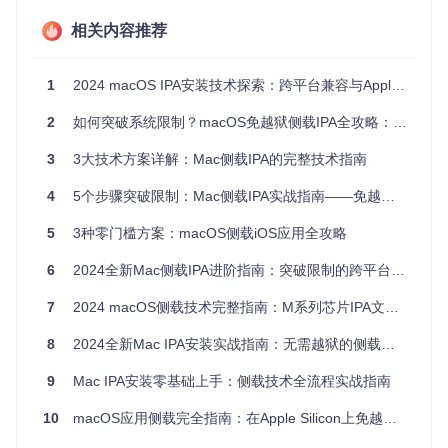
杂的终端命令操作成为历史。这些进步使得普通用户也能安
全、高效地在Mac上体验iOS生态。
相关内容推荐
1
2024 macOS IPA安装技术探索：跨平台兼容与Apple Silicon优化指南
实施指南：IPA侧载的"准备-实施-验证"三阶段
2
如何突破系统限制？macOS免越狱侧载IPA全攻略：M系列芯片优化指南
准备阶段：环境配置与工具安装
3
3大技术方案详解：Mac侧载IPA的完整技术指南
🛠️
系统兼容性检查
4
5个步骤突破限制：Mac侧载IPA实战指南——免越狱安装iOS应用完全攻略
确认macOS版本为13.0（Ventura）或更高
验证设备芯片类型（Apple Silicon或Intel）
5
3种零门槛方案：macOS侧载iOS应用全攻略
确保至少5GB可用存储空间
6
2024全新Mac侧载IPA进阶指南：突破限制的跨平台应用部署方案
🔧
必要工具部署
通过Homebrew安装核心组件：
7
2024 macOS侧载技术完整指南：M系列芯片IPA文件部署与优化方案
# 安装iOS设备管理工具
8
2024全新Mac IPA安装实战指南：无需越狱的侧载技术与M系列芯片适配方案
# 安装应用部署工具（包含调试功能）
9
Mac IPA安装零基础上手：侧载技术全流程实战指南
10
macOS应用侧载完全指南：在Apple Silicon上免越狱运行iOS应用
⚠️
安全设置调整