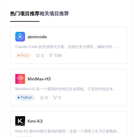
打开"系统设置" → "隐私与安全性"
在"开发者模式"选项中启用开发功能
热门项目推荐
相关项目推荐
重启系统使设置生效
实施阶段：IPA文件安装流程
📱
设备连接与信任配置
（如使用实体设备）
atomcode
使用原装数据线连接iOS设备至Mac
Claude Code 的开源替代方案。连接任意大模型，编辑代码，运行命令，自动验证 — 全自动执行。用 Rust 构建，极致性能。 ｜ An open-source alternative to Claude Code. Connect any LLM, edit code, run commands, and verify changes — autonomously. Built in Rust for speed. Get Started
在设备上点击"信任此电脑"并输入解锁密码
0
536
Rust
等待系统识别设备（终端执行
idevice_id -l
验证）
📦
IPA安装操作
在终端中执行安装命令：
MiniMax-H3
# 基础安装命令
MiniMax H3 是一个通用的全模态生成系统。它支持对由文本、图像、视频和音频组成的多模态上下文进行统一理解，并能生成分辨率高达 2K、时长可达 15 秒的带原生立体声音频的视频。得益于面向任务泛化的系统设计，H3 在预训练阶段就已具备广泛的多模态上下文理解与生成能力，能够出色地执行复杂的多模态指令。
# 带调试日志的安装（排错用）
0
0
Python
参数说明：-d 启用调试模式，-i 指定安装操作，后跟IPA文
件路径
Kimi-K3
验证阶段：应用运行与功能确认
Kimi K3 是Kimi能力最强的模型：这是一个拥有 2.8 万亿参数的混合专家（MoE）模型，具备原生视觉理解能力，并支持 100 万 token 的上下文窗口。