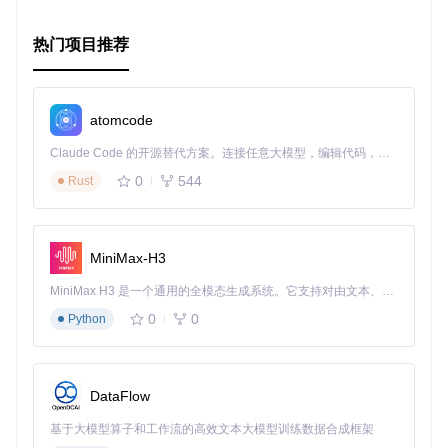
热门项目推荐
atomcode
Claude Code 的开源替代方案。连接任意大模型，编辑代码，运行命令，自动验证 — 全自动执行。用 Rust 构建，极致性能。 ｜ An open-source alternative to Claude Code. Connect any LLM, edit code, run commands, and verify changes — autonomously. Built in Rust for speed. Get Started
0
544
Rust
MiniMax-H3
MiniMax H3 是一个通用的全模态生成系统。它支持对由文本、图像、视频和音频组成的多模态上下文进行统一理解，并能生成分辨率高达 2K、时长可达 15 秒的带原生立体声音频的视频。得益于面向任务泛化的系统设计，H3 在预训练阶段就已具备广泛的多模态上下文理解与生成能力，能够出色地执行复杂的多模态指令。
0
0
Python
DataFlow
基于大模型算子和工作流的高效文本大模型训练数据合成框架