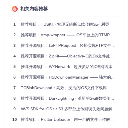
项目特点
相关内容推荐
轻松集成
：通过CocoaPods或Swift Package Manager轻
松导入到你的项目中，还提供了示例项目作为快速上手参
1
推荐项目：TUSKit - 实现无缝断点续传的Swift神器
考。
多文件批量上传
：不仅支持单个文件上传，还能一次性上
2
推荐项目：rtmp-wrapper —— iOS平台上的RTMP库封装
传多个文件。
背景上传
：借助URLSession的后台模式，允许用户在退出
3
推荐开源项目：LxFTPRequest - 轻松实现FTP文件操作的利器
应用或者设备锁屏时仍能进行文件上传。
4
自动重试机制
推荐开源项目：ZipKit——Objective-C的Zip文件处理框架
：在网络不稳定时，TUSKit会自动重试失败
的上传，减少手动处理的麻烦。
5
推荐开源项目：WYNetwork - 超强灵活的iOS网络库
安全可靠
：上传文件元数据存储在本地，保持信息跨会话
一致性，同时也方便跟踪和处理失败的上传。
6
推荐开源项目：HSDownloadManager —— 强大的多任务、断点续传下载管理器
上下文管理
：可以通过自定义上下文传递更丰富的信息，
便于识别和管理上传任务。
7
TCBlobDownload：高效、灵活的iOS文件下载库
总结来说，TUSKit为iOS开发者提供了强大而易于使用的断点
8
推荐开源项目：DarkLightning - 革新的Swift数据传输库
续传上传功能，无论是在应用内部文件共享还是跨设备同步，
都能显著提升用户体验。立即尝试将TUSKit加入你的下一个项
9
AWS SDK for iOS 中 S3 多部分上传回调失效问题解析与解决方案
目，让文件上传变得轻松无压力！
10
推荐项目：Flutter Uploader - 跨平台的文件上传解决方案