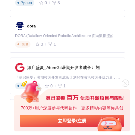
0
5
Python
dora
DORA (Dataflow-Oriented Robotic Architecture 面向数据流的机器人架构) 是为 AI 与具身智能机器人打造的高性能开发框架，以数据流范式重构开发逻辑，原生支持分布式部署与端边云协同 —— 无需复杂适配，即可实现一体端到端具身大小脑、VLA等模型部署，无缝衔接感知、推理、控制全链路，让 AI 能力与机器人动作深度融合。 依托 Rust 内核与零拷贝通信技术，它将具身大小脑、VLA等模型推理、多模态数据融合延迟压缩至微秒级，同时兼容 ROS2 生态与国产 AI 芯片，彻底降低具身智能机器人的开发门槛，让分布式部署下的 AI 赋能创新更高效、更灵活。
0
1
Rust
源启盛夏_AtomGit暑期开发者成长计划
「源启盛夏」暑期校园开发者成长计划旨在激活校园开源力量，通过积分激励、认证扶持、资源倾斜等形式，引导高校组织和开发者完成「入驻 — 建项目 — 做贡献 — 获认证 — 得资源」的完整闭环。无论你是想带领社团入驻平台的组织者，还是希望用代码贡献证明自己的开发者，都能在这里找到属于你的成长路径。
0
1
Markdown
700万+用户深度参与代码创作，更多精彩内容等你共创
py-xiaozhi
基于Python的Xiaozhi AI，适用于想要完整Xiaozhi体验而无需拥有专用硬件的用户。
立即登录/注册
0
1
Python