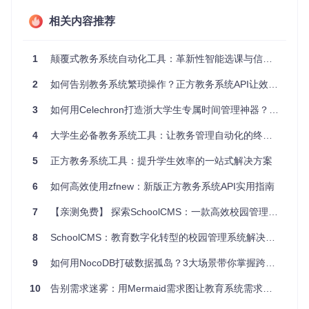
信息聚合模块[zfnew/api/get_info.py]——一站式数据中心
相关内容推荐
整合个人信息、课表、成绩、考试安排等核心数据，无需在多
个页面间切换。考前突击复习时，3秒导出整学期考试安排；
1
颠覆式教务系统自动化工具：革新性智能选课与信息查询解决方案
选课季快速筛选课程冲突，让时间管理更高效。
2
如何告别教务系统繁琐操作？正方教务系统API让效率提升300%
自动化操作模块[zfnew/api/choose.py]——抢课不再拼手速
即将上线的智能抢课功能将彻底改变传统选课模式，通过实时
3
如何用Celechron打造浙大学生专属时间管理神器？超实用安装指南📚
监控课程名额变化，在有空位时自动提交选课请求，让你在抢
课大战中占得先机，不再错失重要课程。
4
大学生必备教务系统工具：让教务管理自动化的终极指南
5
正方教务系统工具：提升学生效率的一站式解决方案
场景化应用指南：三步搞定教务管理
6
如何高效使用zfnew：新版正方教务系统API实用指南
安装部署解决方案：3分钟快速上手
7
【亲测免费】 探索SchoolCMS：一款高效校园管理系统的开源方案
通过pip命令即可完成安装，无需复杂配置，小白也能轻松搞
定：
8
SchoolCMS：教育数字化转型的校园管理系统解决方案
查看安装命令
基础使用解决方案：从登录到信息查询
9
如何用NocoDB打破数据孤岛？3大场景带你掌握跨表联动
只需简单三步，即可完成从登录到信息查询的全过程：
10
告别需求迷雾：用Mermaid需求图让教育系统需求分析清晰化
查看示例代码