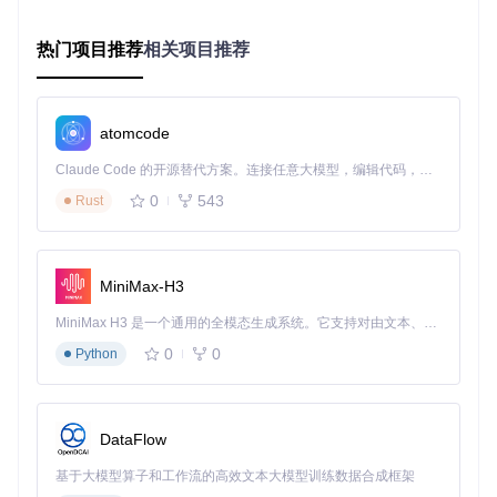
热门项目推荐
相关项目推荐
zfnew
下载源代码
❤️正方教务管理系统（新版🌟）课表，通知，抢课 / Zhengfang Educational Administration Management System (new version) schedules, notifications, and rush classes
项目地址：
https://gitcode.com/gh_mirrors/zf/zfnew
atomcode
Claude Code 的开源替代方案。连接任意大模型，编辑代码，运行命令，自动验证 — 全自动执行。用 Rust 构建，极致性能。 ｜ An open-source alternative to Claude Code. Connect any LLM, edit code, run commands, and verify changes — autonomously. Built in Rust for speed. Get Started
0
543
Rust
MiniMax-H3
MiniMax H3 是一个通用的全模态生成系统。它支持对由文本、图像、视频和音频组成的多模态上下文进行统一理解，并能生成分辨率高达 2K、时长可达 15 秒的带原生立体声音频的视频。得益于面向任务泛化的系统设计，H3 在预训练阶段就已具备广泛的多模态上下文理解与生成能力，能够出色地执行复杂的多模态指令。
0
0
Python
DataFlow
基于大模型算子和工作流的高效文本大模型训练数据合成框架