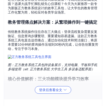
面？选课大战手忙脚乱错失心仪课程？今天为大家推荐一款专
为新版正方教务系统设计的效率工具包，让大学生的教务管理
工作化繁为简，轻松应对各类学业场景。
教务管理痛点解决方案：从繁琐操作到一键搞定
传统教务系统操作往往存在三大痛点：登录流程复杂需要反复
验证、信息查询步骤繁琐、重要通知容易遗漏。这款正方教务
系统工具包直击这些痛点，通过自动化技术和简洁接口，将原
本需要10分钟的查询操作压缩到30秒内完成，让你告别重复劳
动，专注于学习本身。
图：正方教务系统工具包跨设备展示，支持电脑、平板和手机
多端使用（alt: 正方教务系统 大学生工具 多设备适配界面）
核心价值解析：三大功能模块提升学习效率
智能登录模块[zfnew/api/login.py]——解决反复验证难题
登录后查看全文
告别每次查询都要输入账号密码的麻烦，工具包会自动管理登
录状态，一次登录即可长期有效。特别适合校园网环境下的频
繁验证场景，让你无需反复输入验证码，轻松保持登录状态。