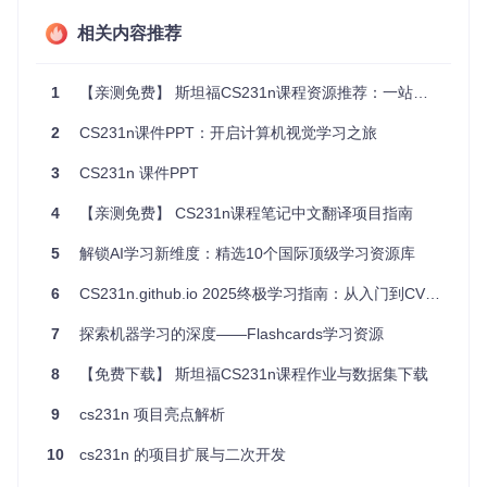
全监控等多个领域。
相关内容推荐
项目特点
系统化学习路径
：从基础知识到最新进展，提供一条清晰的
学习轨迹。
1
【亲测免费】 斯坦福CS231n课程资源推荐：一站式学习卷积神经网络
实战项目
：编程作业让你亲手实践理论，加深理解。
更新及时
：随着研究发展，课程内容定期更新，保持与时代
2
CS231n课件PPT：开启计算机视觉学习之旅
同步。
社区支持
：广泛的用户群和活跃的论坛，遇到问题时可以寻
3
CS231n 课件PPT
求帮助。
4
开放源代码
【亲测免费】 CS231n课程笔记中文翻译项目指南
：所有示例代码均开源，便于探索和学习。
总的来说，无论你是初学者还是经验丰富的开发者，CS231n
5
解锁AI学习新维度：精选10个国际顶级学习资源库
都能为你提供宝贵的计算机视觉知识。现在就加入这个充满活
力的社区，开启你的视觉智能之旅吧！
6
CS231n.github.io 2025终极学习指南：从入门到CV专家
7
探索机器学习的深度——Flashcards学习资源
8
【免费下载】 斯坦福CS231n课程作业与数据集下载
9
cs231n 项目亮点解析
10
cs231n 的项目扩展与二次开发