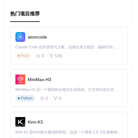
热门项目推荐
atomcode
Claude Code 的开源替代方案。连接任意大模型，编辑代码，运行命令，自动验证 — 全自动执行。用 Rust 构建，极致性能。 ｜ An open-source alternative to Claude Code. Connect any LLM, edit code, run commands, and verify changes — autonomously. Built in Rust for speed. Get Started
0
536
Rust
MiniMax-H3
MiniMax H3 是一个通用的全模态生成系统。它支持对由文本、图像、视频和音频组成的多模态上下文进行统一理解，并能生成分辨率高达 2K、时长可达 15 秒的带原生立体声音频的视频。得益于面向任务泛化的系统设计，H3 在预训练阶段就已具备广泛的多模态上下文理解与生成能力，能够出色地执行复杂的多模态指令。
0
0
Python
Kimi-K3
Kimi K3 是Kimi能力最强的模型：这是一个拥有 2.8 万亿参数的混合专家（MoE）模型，具备原生视觉理解能力，并支持 100 万 token 的上下文窗口。