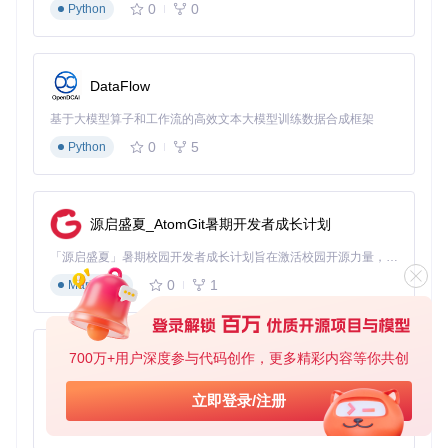
0
0
Python
DataFlow
基于大模型算子和工作流的高效文本大模型训练数据合成框架
0
5
Python
源启盛夏_AtomGit暑期开发者成长计划
「源启盛夏」暑期校园开发者成长计划旨在激活校园开源力量，通过积分激励、认证扶持、资源倾斜等形式，引导高校组织和开发者完成「入驻 — 建项目 — 做贡献 — 获认证 — 得资源」的完整闭环。无论你是想带领社团入驻平台的组织者，还是希望用代码贡献证明自己的开发者，都能在这里找到属于你的成长路径。
0
1
Markdown
700万+用户深度参与代码创作，更多精彩内容等你共创
py-xiaozhi
基于Python的Xiaozhi AI，适用于想要完整Xiaozhi体验而无需拥有专用硬件的用户。
立即登录/注册
0
1
Python