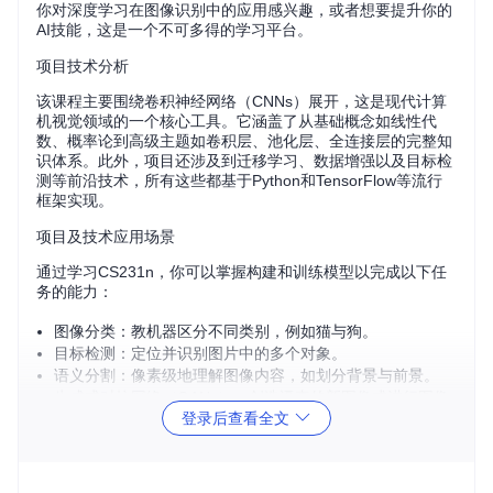
你对深度学习在图像识别中的应用感兴趣，或者想要提升你的
AI技能，这是一个不可多得的学习平台。
项目技术分析
该课程主要围绕卷积神经网络（CNNs）展开，这是现代计算
机视觉领域的一个核心工具。它涵盖了从基础概念如线性代
数、概率论到高级主题如卷积层、池化层、全连接层的完整知
识体系。此外，项目还涉及到迁移学习、数据增强以及目标检
测等前沿技术，所有这些都基于Python和TensorFlow等流行
框架实现。
项目及技术应用场景
通过学习CS231n，你可以掌握构建和训练模型以完成以下任
务的能力：
图像分类：教机器区分不同类别，例如猫与狗。
目标检测：定位并识别图片中的多个对象。
语义分割：像素级地理解图像内容，如划分背景与前景。
生成式对抗网络（GANs）：创造逼真的新图像或进行图像
登录后查看全文
转换。
迁移学习：利用预训练模型快速适应新的任务。
这些技术广泛应用于医疗影像分析、自动驾驶、社交媒体、安