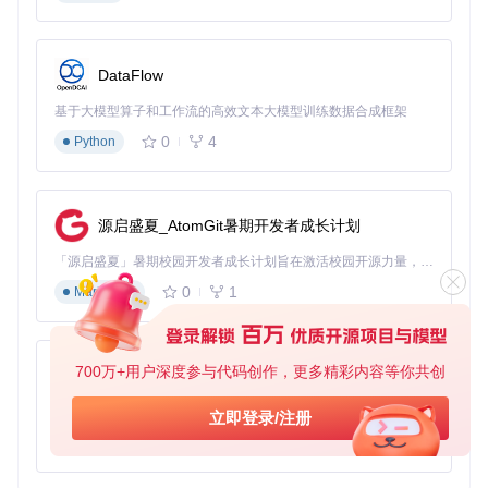
架构设计
：确定模型选择、工具集设计和系统部署方案
组件开发
：实现意图识别、工具集成和响应生成等核心功
能
集成测试
：验证系统端到端性能和各组件协同工作情况
DataFlow
企业级应用建议
：在架构设计阶段，建议采用微服务架构将客
基于大模型算子和工作流的高效文本大模型训练数据合成框架
服系统拆分为意图识别、工具调用和响应生成等独立服务，便
0
4
Python
于团队并行开发和系统横向扩展。同时，引入消息队列处理高
峰期请求，避免系统过载。
实现多工具协同的智能客服系统
源启盛夏_AtomGit暑期开发者成长计划
智能客服系统的核心价值在于其解决实际业务问题的能力。通
「源启盛夏」暑期校园开发者成长计划旨在激活校园开源力量，通过积分激励、认证扶持、资源倾斜等形式，引导高校组织和开发者完成「入驻 — 建项目 — 做贡献 — 获认证 — 得资源」的完整闭环。无论你是想带领社团入驻平台的组织者，还是希望用代码贡献证明自己的开发者，都能在这里找到属于你的成长路径。
过集成企业内部业务系统，AI可以直接获取客户所需信息，提
0
1
Markdown
供准确高效的服务。以下将通过一个电商客服场景，展示如何
实现多工具协同工作。
设计订单查询与库存检查工具
700万+用户深度参与代码创作，更多精彩内容等你共创
py-xiaozhi
在电商客服场景中，最常见的咨询涉及订单状态查询和商品库
存情况。我们将创建两个工具来处理这些请求：
基于Python的Xiaozhi AI，适用于想要完整Xiaozhi体验而无需拥有专用硬件的用户。
立即登录/注册
0
1
Python
import
 { tool } 
from
'ai'
import
 { z } 
from
'zod'