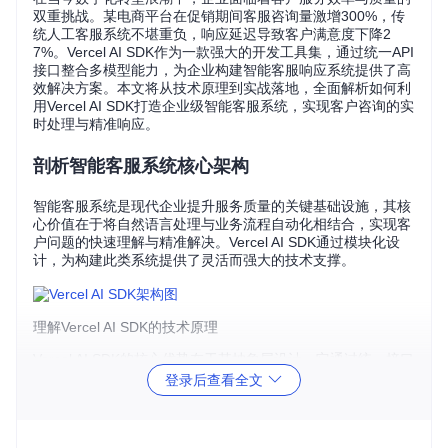
双重挑战。某电商平台在促销期间客服咨询量激增300%，传
统人工客服系统不堪重负，响应延迟导致客户满意度下降2
7%。Vercel AI SDK作为一款强大的开发工具集，通过统一API
接口整合多模型能力，为企业构建智能客服响应系统提供了高
效解决方案。本文将从技术原理到实战落地，全面解析如何利
用Vercel AI SDK打造企业级智能客服系统，实现客户咨询的实
时处理与精准响应。
剖析智能客服系统核心架构
智能客服系统是现代企业提升服务质量的关键基础设施，其核
心价值在于将自然语言处理与业务流程自动化相结合，实现客
户问题的快速理解与精准解决。Vercel AI SDK通过模块化设
计，为构建此类系统提供了灵活而强大的技术支撑。
理解Vercel AI SDK的技术原理
Vercel AI SDK的核心优势在于其抽象层设计，它通过统一接口
屏蔽了不同AI模型提供商的实现差异。这种设计带来两大技术
登录后查看全文
红利：一是降低了多模型集成的复杂度，开发者无需为每个模
型编写特定适配代码；二是实现了模型的无缝切换，企业可以
根据成本、性能等因素动态选择最优模型。