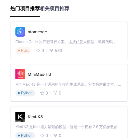
核心组件解析
：
热门项目推荐
相关项目推荐
模型抽象层
：定义统一的模型交互接口，封装不同AI服务的
特有实现
工具调用框架
：提供标准化的工具注册与执行机制，支持外
atomcode
部系统集成
流式响应处理
：采用增量数据传输模式，实现低延迟的实时
Claude Code 的开源替代方案。连接任意大模型，编辑代码，运行命令，自动验证 — 全自动执行。用 Rust 构建，极致性能。 ｜ An open-source alternative to Claude Code. Connect any LLM, edit code, run commands, and verify changes — autonomously. Built in Rust for speed. Get Started
交互体验
0
533
Rust
上下文管理系统
：智能维护对话状态，支持多轮复杂交互
技术原理解析
：当用户输入查询时，系统首先通过自然语言理
解模块解析意图，然后根据意图判断是否需要调用外部工具
MiniMax-H3
（如订单查询、库存检查等）。工具执行结果与对话历史一起
被送入语言模型，生成最终响应。整个过程通过流式处理实现
MiniMax H3 是一个通用的全模态生成系统。它支持对由文本、图像、视频和音频组成的多模态上下文进行统一理解，并能生成分辨率高达 2K、时长可达 15 秒的带原生立体声音频的视频。得益于面向任务泛化的系统设计，H3 在预训练阶段就已具备广泛的多模态上下文理解与生成能力，能够出色地执行复杂的多模态指令。
低延迟交互，同时上下文管理系统确保对话连贯性。
0
0
Python
构建智能客服响应系统
基于Vercel AI SDK构建智能客服系统，需要经历需求分析、架
构设计、组件开发和集成测试四个阶段。以下是一个典型的实
Kimi-K3
现流程：
Kimi K3 是Kimi能力最强的模型：这是一个拥有 2.8 万亿参数的混合专家（MoE）模型，具备原生视觉理解能力，并支持 100 万 token 的上下文窗口。
需求分析
：明确客服系统需处理的问题类型、业务系统集
成点和性能要求
0
0
Python