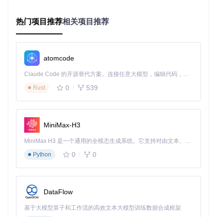
运行macOS 11.0或更高版本的Mac电脑
iOS 14.0以上的iPhone或iPad设备
热门项目推荐
相关项目推荐
USB数据线和稳定的Wi-Fi网络
首先，获取AltStore的安装文件。打开终端，输入以下命令克
隆项目仓库：
atomcode
Claude Code 的开源替代方案。连接任意大模型，编辑代码，运行命令，自动验证 — 全自动执行。用 Rust 构建，极致性能。 ｜ An open-source alternative to Claude Code. Connect any LLM, edit code, run commands, and verify changes — autonomously. Built in Rust for speed. Get Started
0
539
Rust
验证点
：克隆完成后，检查项目文件夹是否包含AltServer和Alt
Store相关文件，确保下载过程没有出错。
连接与配置：建立信任桥梁
MiniMax-H3
使用USB数据线将iOS设备连接到Mac电脑。解锁你的iOS设
备，当出现"信任此电脑"的提示时，点击"信任"并输入设备密
MiniMax H3 是一个通用的全模态生成系统。它支持对由文本、图像、视频和音频组成的多模态上下文进行统一理解，并能生成分辨率高达 2K、时长可达 15 秒的带原生立体声音频的视频。得益于面向任务泛化的系统设计，H3 在预训练阶段就已具备广泛的多模态上下文理解与生成能力，能够出色地执行复杂的多模态指令。
码。这一步就像是在你的电脑和手机之间搭建一座"信任桥
0
0
Python
梁"，为后续的应用传输做准备。
打开AltServer应用，你会在Mac的菜单栏看到它的图标。点击
图标，选择"Install AltStore"，然后从列表中选择你的iOS设
DataFlow
备。此时系统会要求你输入Apple ID和密码，这些信息仅用于
生成开发者证书，不会被存储或上传。
基于大模型算子和工作流的高效文本大模型训练数据合成框架