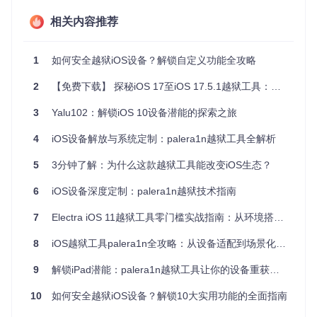
能力
相关内容推荐
非越狱应用部署的技术原理
1
如何安全越狱iOS设备？解锁自定义功能全攻略
AltStore的工作原理可以比作"正规渠道的特殊通行证"。当你通
过AltStore安装应用时，系统会认为这是经过你个人授权的开
2
【免费下载】 探秘iOS 17至iOS 17.5.1越狱工具：解锁你的苹果设备潜能！
发者应用，从而绕过App Store的限制。
3
Yalu102：解锁iOS 10设备潜能的探索之旅
技术补充：企业证书签名机制
4
iOS设备解放与系统定制：palera1n越狱工具全解析
AltServer作为整个流程的核心组件，扮演着"签名服务器"的角
色。它就像是你家的私人印章，为每个第三方应用盖上"合
5
3分钟了解：为什么这款越狱工具能改变iOS生态？
法"的印记，让iOS系统认可这些应用的运行权限。
6
iOS设备深度定制：palera1n越狱技术指南
AltServer应用图标：作为签名服务的核心组件，确保应用能够
被iOS系统信任
7
Electra iOS 11越狱工具零门槛实战指南：从环境搭建到功能应用
实施指南：三步完成非越狱应用部署
8
iOS越狱工具palera1n全攻略：从设备适配到场景化应用
9
解锁iPad潜能：palera1n越狱工具让你的设备重获自由
准备阶段：搭建你的"应用中转站"
在开始安装前，请确保你已准备好以下工具：
10
如何安全越狱iOS设备？解锁10大实用功能的全面指南