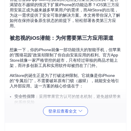
渴望在不越狱的情况下扩展iPhone的功能边界？iOS第三方应
用安装正成为越来越多苹果用户的需求，而AltStore的出现，
为这一需求提供了安全可靠的解决方案。本文将带你深入了解
如何在保持设备原生状态的前提下，轻松部署各类第三方应
用。
被忽视的iOS潜能：为何需要第三方应用渠道
想象一下，你的iPhone就像一部功能强大的智能手机，但苹果
的"围墙花园"政策却限制了你自由安装应用的权利。官方App
Store就像一家严格管控的超市，只有经过审核的商品才能上
架，而许多创新工具和实用软件却被挡在了门外。
AltStore的诞生正是为了打破这种限制。它就像是你iPhone
的"专属后门"，不需要破坏原有门锁（越狱），就能安全地引
入外部应用。这一方案的核心价值在于：
安全性保障
：采用苹果官方认可的签名机制，避免越狱带来
的系统风险
原生体验
：保持iOS系统完整性，不影响保修和系统更新
登录后查看全文
持续可用
：自动处理应用签名续期，无需频繁重新安装
AltStore应用图标：简洁的设计背后是强大的第三方应用管理