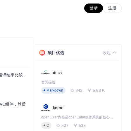
登录
注册
项目优选
收起
docs
件编译结果比较，
暂无描述
843
5.63 K
Markdown
MVC组件，然后
kernel
openEuler内核是openEuler操作系统的核心，既是系统性能与稳定性的基石，也是连接处理器、设备与服务的桥梁。
507
539
C