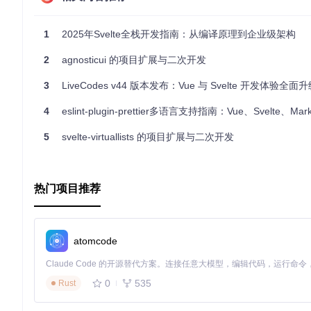
和SSR方面的差异至关重要。无论是选择Vue的优化编译策略，还
总的来说，这个开源项目揭示了一个重要的事实：在实际应用中，
1
2025年Svelte全栈开发指南：从编译原理到企业级架构
如果你对此感兴趣，不妨亲自探索这个项目，看看它如何影响你
2
agnosticui 的项目扩展与二次开发
3
LiveCodes v44 版本发布：Vue 与 Svelte 开发体验全面
4
eslint-plugin-prettier多语言支持指南：Vue、Svelte、Markdown
5
svelte-virtuallists 的项目扩展与二次开发
热门项目推荐
atomcode
0
535
Rust