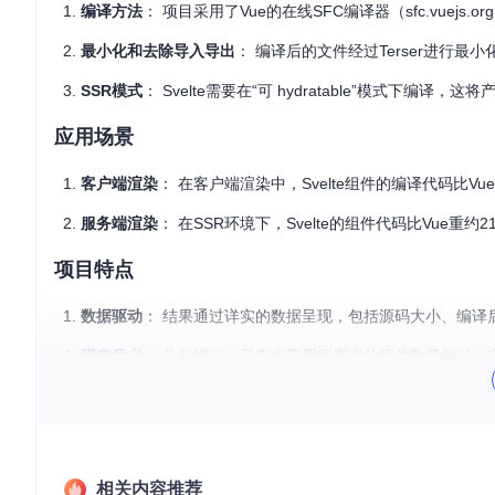
编译方法
： 项目采用了Vue的在线SFC编译器（sfc.vuejs.org）
最小化和去除导入导出
： 编译后的文件经过Terser进行
SSR模式
： Svelte需要在“可 hydratable”模式下
应用场景
客户端渲染
： 在客户端渲染中，Svelte组件的编译代码比V
服务端渲染
： 在SSR环境下，Svelte的组件代码比Vue
项目特点
数据驱动
： 结果通过详实的数据呈现，包括源码大小、编译后大小
现实意义
： 分析指出，只有当应用程序中的组件数量超过一定阈
平衡点
： 框架选择在编译时优化与运行时开销之间找到平衡点，
推荐理由
对于关注性能和包大小的开发者来说，这个项目提供了宝贵的见
相关内容推荐