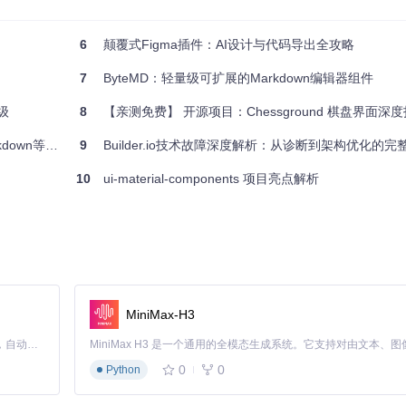
是Svelte的小巧运行时，都取决于你的具体需求和项目规模。
框架的“大小”并不是一个简单的数字问题，而是涉及到复杂的权衡和应
6
颠覆式Figma插件：AI设计与代码导出全攻略
的开发决策。
7
ByteMD：轻量级可扩展的Markdown编辑器组件
升级
8
【亲测免费】 开源项目：Chessground 棋盘界面深
等文件格式处理
9
Builder.io技术故障深度解析：从诊断到架构优化的
10
ui-material-components 项目亮点解析
MiniMax-H3
Claude Code 的开源替代方案。连接任意大模型，编辑代码，运行命令，自动验证 — 全自动执行。用 Rust 构建，极致性能。 ｜ An open-source alternative to Claude Code. Connect any LLM, edit code, run commands, and verify changes — autonomously. Built in Rust for speed. Get Started
0
0
Python