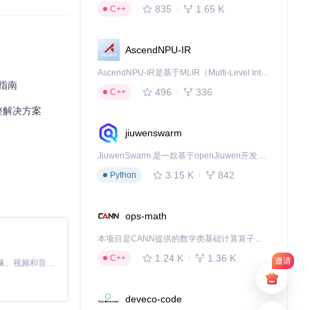
835
1.65 K
C++
用场景的匹配。
AscendNPU-IR
AscendNPU-IR是基于MLIR（Multi-Level Intermediate Representation）构建的，面向昇腾亲和算子编译时使用的中间表示，提供昇腾完备表达能力，通过编译优化提升昇腾AI处理器计算效率，支持通过生态框架使能昇腾AI处理器与深度调优
度指南
496
336
C++
完整解决方案
jiuwenswarm
JiuwenSwarm 是一款基于openJiuwen开发的智能AI Agent，它能够将大语言模型的强大能力，通过你日常使用的各类通讯应用，直接延伸至你的指尖。
3.15 K
842
Python
ops-math
本项目是CANN提供的数学类基础计算算子库，实现网络在NPU上加速计算。
1.24 K
1.36 K
C++
邀请
MiniMax H3 是一个通用的全模态生成系统。它支持对由文本、图像、视频和音频组成的多模态上下文进行统一理解，并能生成分辨率高达 2K、时长可达 15 秒的带原生立体声音频的视频。得益于面向任务泛化的系统设计，H3 在预训练阶段就已具备广泛的多模态上下文理解与生成能力，能够出色地执行复杂的多模态指令。
deveco-code