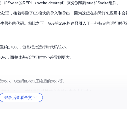
和Svelte的REPL（svelte.dev/repl）来分别编译Vue和Svelte组件。
最小化处理，接着移除了ES模块的导入和导出，因为这些在实际打包应用中
编译，这将产生额外的代码。相比之下，Vue的SSR构建只引入了一些特定的运行时
ue重约170%，但其框架运行时代码较小。
重约210%，而整体基础运行时大小差异则更大。
、Gzip和Brotli压缩后的大小等。
值，Svelte的轻量级特性才会在总包大小上超过Vue。
登录后查看全文
Vue倾向于更多的编译时优化，Svelte则追求更小的运行时依赖。
解。如果你正在为新的项目做技术选型，或者考虑现有项目的优化，理解