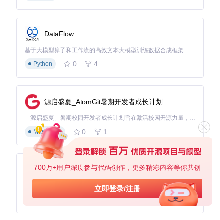
⚠️
常见误区
：不要跳过驱动安装步骤，否则设备无法被识别
三、基础操作：游戏管理核心功能
DataFlow
3.1 设备连接与识别
基于大模型算子和工作流的高效文本大模型训练数据合成框架
🔧
目标
：建立主机与软件的通信
0
4
Python
操作
：
使用 USB 数据线连接主机与电脑
同时按住主机复位键和电源键3秒
源启盛夏_AtomGit暑期开发者成长计划
松开电源键，保持按住复位键直至软件提示连接成功
预期结果
：主界面显示设备型号和当前固件版本
「源启盛夏」暑期校园开发者成长计划旨在激活校园开源力量，通过积分激励、认证扶持、资源倾斜等形式，引导高校组织和开发者完成「入驻 — 建项目 — 做贡献 — 获认证 — 得资源」的完整闭环。无论你是想带领社团入驻平台的组织者，还是希望用代码贡献证明自己的开发者，都能在这里找到属于你的成长路径。
3.2 游戏添加基础流程
0
1
Markdown
1️⃣
导入 ROM 文件
🔧
目标
：将游戏文件添加到项目
操作
：点击「添加游戏」→选择 ROM 文件（支持
.nes
/
.smc
700万+用户深度参与代码创作，更多精彩内容等你共创
等格式）
py-xiaozhi
预期结果
：游戏列表显示新增条目，自动填充基本信息
基于Python的Xiaozhi AI，适用于想要完整Xiaozhi体验而无需拥有专用硬件的用户。
立即登录/注册
2️⃣
配置游戏元数据
0
1
Python
🔧
目标
：完善游戏信息
操作
：双击游戏条目编辑：