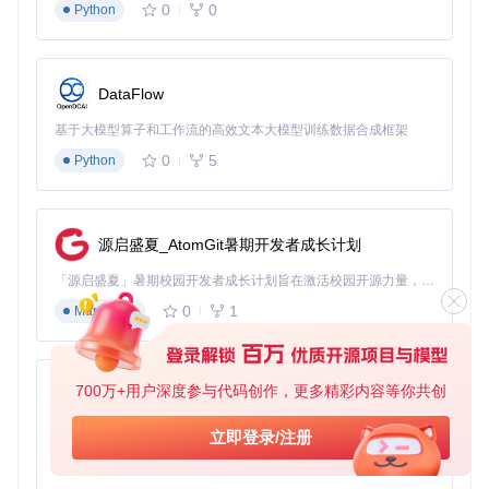
0
0
Python
新手入门：15分钟完成策略从编写到回测
环境搭建
：通过官方脚本快速部署
git 
clone
 https://gitcode.com/vnpy/vnpy && 
cd
DataFlow
策略开发
：基于examples/cta_backtesting/模板创建策略
基于大模型算子和工作流的高效文本大模型训练数据合成框架
回测验证
：使用内置回测引擎检验策略绩效
0
5
Python
参数优化
：通过vnpy/alpha/optimize.py模块寻找最优参数
组合
专业进阶：构建多策略组合管理系统
对于机构用户，vnpy支持多策略并行运行与资金分配管理。通
源启盛夏_AtomGit暑期开发者成长计划
过
examples/portfolio_backtesting/
示例，可实现跨品种、跨周
期的策略组合，框架自动处理策略间的信号冲突与资金分配，
「源启盛夏」暑期校园开发者成长计划旨在激活校园开源力量，通过积分激励、认证扶持、资源倾斜等形式，引导高校组织和开发者完成「入驻 — 建项目 — 做贡献 — 获认证 — 得资源」的完整闭环。无论你是想带领社团入驻平台的组织者，还是希望用代码贡献证明自己的开发者，都能在这里找到属于你的成长路径。
提升整体组合的风险调整后收益。
0
1
Markdown
常见误区解析：避开量化开发的5个陷阱
💡
误区1：过度追求复杂模型
700万+用户深度参与代码创作，更多精彩内容等你共创
py-xiaozhi
新手常陷入"模型越复杂越好"的误区，实则vnpy社区案例显
示，简单有效的趋势策略在实盘中表现往往优于复杂模型。建
基于Python的Xiaozhi AI，适用于想要完整Xiaozhi体验而无需拥有专用硬件的用户。
立即登录/注册
议从
examples/veighna_trader/demo_script.py
中的基础策略
0
1
Python
起步，逐步迭代优化。