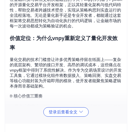
的开源量化交易平台开发框架，正以其轻量化架构与低代码特
性，帮助交易者跨越技术壁垒，实现从策略构思到实盘运行的
全流程落地。无论是量化新手还是专业开发者，都能通过这套
框架将交易思想转化为自动化执行的代码逻辑，让金融市场的
每一次波动都成为策略验证的机会。
价值定位：为什么vnpy重新定义了量化开发效
率
量化交易的技术门槛曾让许多优秀策略停留在纸面上——复杂
的底层架构、繁琐的接口开发、高昂的调试成本，这些痛点在
vnpy框架中得到了系统性解决。作为专为交易场景设计的开发
工具集，它通过模块化组件将数据接入、策略回测、实盘交易
等核心功能封装为开箱即用的模块，使开发者能聚焦策略逻辑
本身而非基础架构。
🌐
核心价值三重奏
开发效率革命
：平均减少80%的底层代码编写量，策略原型
登录后查看全文
验证周期从周级压缩至小时级
全场景覆盖
：支持股票、期货、期权等多市场交易，兼容C
TA、套利、做市等主流策略类型
生态开放性
：活跃的社区贡献者持续扩展功能边界，已形成