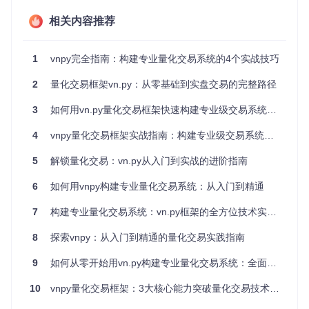
包含15+官方插件的生态体系
相关内容推荐
核心功能：驱动交易系统的四大引擎
1
vnpy完全指南：构建专业量化交易系统的4个实战技巧
vnpy的架构设计遵循"插件化+微内核"理念，通过四大核心引
擎构建完整交易闭环，每个模块既独立封装又可灵活组合，满
2
量化交易框架vn.py：从零基础到实盘交易的完整路径
足从简单到复杂的交易需求。
3
如何用vn.py量化交易框架快速构建专业级交易系统？从零开始的实战指南
1. 数据引擎：市场脉搏的捕捉者
4
vnpy量化交易框架实战指南：构建专业级交易系统的技术路径
数据是量化交易的血液，vnpy的数据引擎通过统一接口整合多
源行情，支持实时订阅与历史数据回放。内置的
vnpy/trader/d
atafeed.py
5
解锁量化交易：vn.py从入门到实战的进阶指南
模块实现了与主流数据供应商的无缝对接，配合高
效的缓存机制，可处理分钟级到Tick级的全量行情数据，为策
略分析提供坚实的数据基础。
6
如何用vnpy构建专业量化交易系统：从入门到精通
2. 策略引擎：交易智慧的执行者
7
构建专业量化交易系统：vn.py框架的全方位技术实践指南
策略引擎是系统的大脑，通过
vnpy/alpha/strategy/
提供的模板
8
探索vnpy：从入门到精通的量化交易实践指南
框架，开发者只需关注核心逻辑实现。无论是基于技术指标的
趋势策略，还是包含机器学习模型的AI策略，都能通过统一的
9
如何从零开始用vn.py构建专业量化交易系统：全面实战指南
接口规范接入回测与实盘系统，框架自动处理订单生命周期管
理与风险控制。
10
vnpy量化交易框架：3大核心能力突破量化交易技术壁垒
💡
代码示例
：5行代码实现基础策略框架