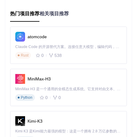
from
 vnpy.alpha.strategy 
import
热门项目推荐
相关项目推荐
class
MyStrategy
(
CtaStrategy
):

def
on_bar
(
self, bar
):

self
.buy(bar.close_price, 
1
)  
# 以收盘价买入1手
atomcode
3. 风险引擎：资金安全的守护者
量化交易的核心竞争力在于风险控制，vnpy内置的风险引擎通
Claude Code 的开源替代方案。连接任意大模型，编辑代码，运行命令，自动验证 — 全自动执行。用 Rust 构建，极致性能。 ｜ An open-source alternative to Claude Code. Connect any LLM, edit code, run commands, and verify changes — autonomously. Built in Rust for speed. Get Started
过事前限制（如单笔最大下单量）、事中监控（动态仓位跟
0
538
Rust
踪）、事后分析（绩效指标计算）三层防护体系，确保交易行
为始终在预设风险边界内运行。关键参数如最大回撤、单日亏
损限额等可通过配置文件灵活调整。
MiniMax-H3
4. 执行引擎：订单流转的高速公路
连接策略与交易所的执行引擎，通过
vnpy/trader/gateway.py
MiniMax H3 是一个通用的全模态生成系统。它支持对由文本、图像、视频和音频组成的多模态上下文进行统一理解，并能生成分辨率高达 2K、时长可达 15 秒的带原生立体声音频的视频。得益于面向任务泛化的系统设计，H3 在预训练阶段就已具备广泛的多模态上下文理解与生成能力，能够出色地执行复杂的多模态指令。
抽象层适配不同交易接口，实现订单从生成到成交的全流程跟
0
0
Python
踪。支持市价/限价等多种订单类型，毫秒级的指令响应速度确
保策略意图在市场波动中准确落地。
场景应用：从回测到实盘的完整路径
Kimi-K3
vnpy的设计哲学是"一次编写，多场景运行"，同一个策略代码
Kimi K3 是Kimi能力最强的模型：这是一个拥有 2.8 万亿参数的混合专家（MoE）模型，具备原生视觉理解能力，并支持 100 万 token 的上下文窗口。
可无缝切换回测与实盘环境，大幅降低策略验证成本。