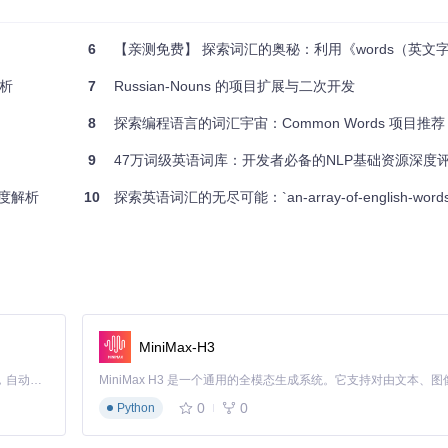
6
【亲测免费】 探索词汇的奥秘：利用《words（英文字典）.txt》
解析
7
Russian-Nouns 的项目扩展与二次开发
8
探索编程语言的词汇宇宙：Common Words 项目推荐
务上达到92.3%的准确率，相关成果已发表于ACL顶会。
9
47万词级英语词库：开发者必备的NLP基础资源深度
深度解析
10
探索英语词汇的无尽可能：`an-array-of-english-words
式的系统性研究，揭示了现代俄语使用中的若干演变趋势。
MiniMax-H3
Claude Code 的开源替代方案。连接任意大模型，编辑代码，运行命令，自动验证 — 全自动执行。用 Rust 构建，极致性能。 ｜ An open-source alternative to Claude Code. Connect any LLM, edit code, run commands, and verify changes — autonomously. Built in Rust for speed. Get Started
0
0
Python