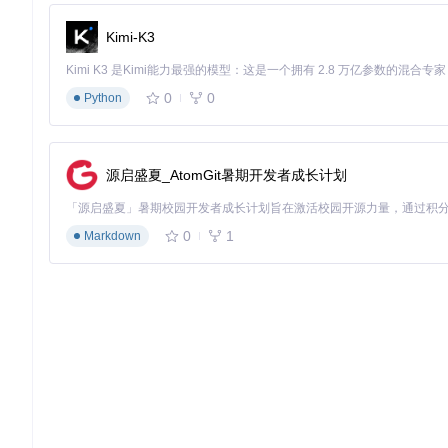
个性化学习路径推荐引擎
Kimi-K3
某教育科技公司基于该数据集开发的俄语学习应用，通过词形变化
项目特色与发展潜力
0
0
Python
核心优势解析
数据完整性
：覆盖俄语所有词形变化，为深度语言处理提供全面
容
：通过简单编码转换即可适配各类开发环境
社区驱动
：活跃的
源启盛夏_AtomGit暑期开发者成长计划
未来发展方向
0
1
随着NLP技术的发展，该项目正展现出多维度的扩展潜力：
Markdown
计划增加语义标注与词向量数据
开发API接口便于集成到各类应用
构建多语言对照词汇表，支持跨语言研究
引入机器学习模型辅助数据质量提升
对于需要处理俄语数据的技术团队而言，Russian Words
成为俄语计算语言学领域的核心基础设施。
要开始使用该资源，可通过以下命令获取完整数据集：