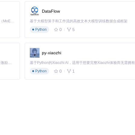
DataFlow
可视化功能，使学习者掌握名词变格规则的效率提升40%。
Kimi K3 是Kimi能力最强的模型：这是一个拥有 2.8 万亿参数的混合专家（MoE）模型，具备原生视觉理解能力，并支持 100 万 token 的上下文窗口。
基于大模型算子和工作流的高效文本大模型训练数据合成框架
0
5
Python
支持
开源可扩展
：MIT许可协议下的开放数据，支持商业与非商业项目自
贡献者社区持续优化数据质量与覆盖范围
py-xiaozhi
「源启盛夏」暑期校园开发者成长计划旨在激活校园开源力量，通过积分激励、认证扶持、资源倾斜等形式，引导高校组织和开发者完成「入驻 — 建项目 — 做贡献 — 获认证 — 得资源」的完整闭环。无论你是想带领社团入驻平台的组织者，还是希望用代码贡献证明自己的开发者，都能在这里找到属于你的成长路径。
0
1
Python
 不仅是一个数据集，更是构建俄语语言技术生态的基础组件。通过持续优化与