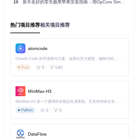
10
新手友好的零失败黑苹果安装指南：用OpCore Simplify轻松配置EFI
兼容性检查界面清晰显示各硬件组件的macOS支持状态，包
括CPU和显卡的兼容版本范围
热门项目推荐
相关项目推荐
可视化配置面板
取代传统的文本编辑方式，提供直观的图形化界面。用户可通
过下拉菜单选择macOS版本、调整SMBIOS型号（硬件标识）
atomcode
和配置显卡参数，所有设置实时生效并提供即时验证。
Claude Code 的开源替代方案。连接任意大模型，编辑代码，运行命令，自动验证 — 全自动执行。用 Rust 构建，极致性能。 ｜ An open-source alternative to Claude Code. Connect any LLM, edit code, run commands, and verify changes — autonomously. Built in Rust for speed. Get Started
配置页面提供ACPI补丁、Kext驱动和音频布局等关键设置的可
0
540
Rust
视化配置选项
一键EFI生成
MiniMax-H3
将硬件检测、兼容性验证、参数配置和EFI打包整合为简单流
程，自动处理文件结构和依赖关系，生成可直接使用的EFI文
MiniMax H3 是一个通用的全模态生成系统。它支持对由文本、图像、视频和音频组成的多模态上下文进行统一理解，并能生成分辨率高达 2K、时长可达 15 秒的带原生立体声音频的视频。得益于面向任务泛化的系统设计，H3 在预训练阶段就已具备广泛的多模态上下文理解与生成能力，能够出色地执行复杂的多模态指令。
件夹。
0
0
Python
传统配置方法与OpCore Simplify对比
效率
OpCore Simplify
DataFlow
操作环节
传统手动配置
自动化
提升