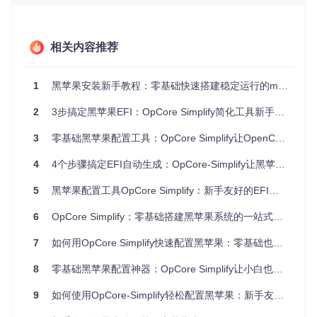
配置参数调试耗时
OpenCore的config.plist文件包含数百个参数，从引导设置到
设备属性，任何微小错误都可能导致"五国语言"启动失败界
相关内容推荐
面。
OpCore Simplify如何解决这些问题？
1
黑苹果安装新手教程：零基础快速搭建稳定运行的macOS系统
OpCore Simplify通过四大核心功能，彻底简化黑苹果配置流
2
3步搞定黑苹果EFI：OpCore Simplify简化工具新手入门指南
程：
3
零基础黑苹果配置工具：OpCore Simplify让OpenCore安装像搭积木一样简单
自动硬件扫描与报告生成
4
4个步骤搞定EFI自动生成：OpCore-Simplify让黑苹果新手告别配置烦恼
工具能快速识别CPU、显卡、声卡等关键硬件信息，生成详细
报告。硬件数据采集模块由
Scripts/hardware_customizer.py
5
黑苹果配置工具OpCore Simplify：新手友好的EFI自动生成方案与效率提升指南
实现，确保信息准确性。
6
OpCore Simplify：零基础搭建黑苹果系统的一站式自动化解决方案
OpCore Simplify的硬件报告选择界面，支持导入或生成系统
硬件信息报告
7
如何用OpCore Simplify快速配置黑苹果：零基础也能轻松上手的完整指南
智能兼容性分析
8
零基础黑苹果配置神器：OpCore Simplify让小白也能轻松搞定EFI
内置的兼容性数据库（
Scripts/datasets/mac_model_data.p
9
如何使用OpCore-Simplify轻松配置黑苹果：新手友好的OpenCore自动化工具指南
y
）涵盖5000+硬件型号，能自动判断各组件对macOS的支持
情况，高亮显示潜在问题。