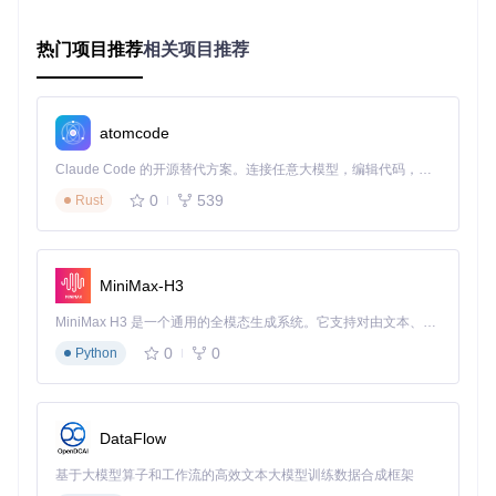
技术原理图解
：建议添加"AI视频创作引擎工作流程图"，展示
热门项目推荐
相关项目推荐
中央引擎如何接收用户需求，分解任务并分配给各专业模块，
最后整合输出成品的完整流程。
这个核心引擎包含三个关键组件：需求解析器负责理解用户输
入的主题和参数；任务调度器将创作过程分解为有序步骤；质
atomcode
量控制器则监控每个环节的输出质量，确保最终成片符合预
期。三者协同工作，使系统能够像经验丰富的导演一样，高效
Claude Code 的开源替代方案。连接任意大模型，编辑代码，运行命令，自动验证 — 全自动执行。用 Rust 构建，极致性能。 ｜ An open-source alternative to Claude Code. Connect any LLM, edit code, run commands, and verify changes — autonomously. Built in Rust for speed. Get Started
协调各个创作环节。
0
539
Rust
探索模块生态：专业化分工的协作网络
智能创作系统的强大之处在于其丰富的专业模块生态，每个模
块专注于特定创作任务，通过标准化接口与核心引擎通信。这
MiniMax-H3
些模块主要分为内容生成、素材处理、音频合成和视频编辑四
大类别：
MiniMax H3 是一个通用的全模态生成系统。它支持对由文本、图像、视频和音频组成的多模态上下文进行统一理解，并能生成分辨率高达 2K、时长可达 15 秒的带原生立体声音频的视频。得益于面向任务泛化的系统设计，H3 在预训练阶段就已具备广泛的多模态上下文理解与生成能力，能够出色地执行复杂的多模态指令。
0
0
Python
内容生成模块
能够根据主题自动创作视频脚本，不仅生成文字
内容，还会标记关键视觉元素和情感基调。它采用双阶段工作
流程：首先通过大语言模型生成初步脚本，然后根据视频平台
特性进行优化调整。适用场景包括快速响应热点的新闻类视
频、需要大量内容的教育课程制作。注意事项：生成的脚本需
DataFlow
要人工审核，确保信息准确性和版权合规性。
基于大模型算子和工作流的高效文本大模型训练数据合成框架
素材处理模块
负责根据脚本内容自动检索和优化视觉素材。它