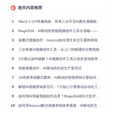
模块专注于特定任务，通过标准化接口协同工作。就像工厂的
流水线将复杂产品分解为简单工序，AI框架将视频创作拆解为
相关内容推荐
内容生成、素材匹配、音频合成、编辑渲染等标准化步骤，实
现了从创意到成片的端到端自动化。
1
Wan2.1-I2V终极指南：简单三步开启AI图生视频新纪元
发现核心优势：智能化带来的创作变革
2
MagicEdit：AI驱动的智能视频创作工具全攻略——零基础入门到专业应用
🔍
效率倍增
：将3小时的传统制作流程压缩至15分钟，创作者
可将精力集中在创意而非机械操作上 🔍
质量可控
：标准化流
3
颠覆式视频创作：Autocut如何用文本交互重构剪辑效率
程确保输出内容的一致性，避免人为操作导致的质量波动 🔍
4
三步掌握AI视频创作工具：从入门到精通的完整指南
资源优化
：智能素材匹配减少了80%的素材搜索时间，同时通
过算法优化资源使用效率 🔍
创意扩展
：AI辅助的内容生成提
5
3大痛点如何破解？AI视频创作工具让创意落地效率提升300%
供多样化视角，帮助创作者突破思维局限
6
智能视频创作：AI驱动的内容生产新范式
解析技术架构：揭开智能创作的黑箱
7
10倍效率颠覆式重构：AI驱动的智能剪辑引擎如何重塑视频创作流程
理解核心引擎：数字导演的工作原理
8
解锁AI视频剪辑新范式：7大核心引擎驱动自动化工作流
智能视频创作系统的核心是一个类似"数字导演"的中央处理单
元，它负责协调整个创作流程。这个"导演"并不直接执行具体
9
如何用AI突破视频创作边界？MagicEdit的5大技术革新
任务，而是通过解读用户需求，调用相应的专业模块完成特定
工作。就像电影导演指导摄影、灯光、剪辑等不同部门协作，
10
如何用Autocut解决视频剪辑效率难题：AI驱动的文本剪辑新范式
AI引擎通过标准化协议指挥内容生成、素材检索、音频合成等
模块协同工作。