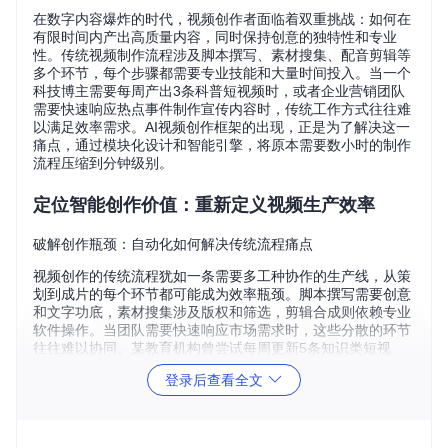
在数字内容爆炸的时代，视频创作者面临着双重挑战：如何在
有限时间内产出高质量内容，同时保持创意的独特性和专业
性。传统视频制作流程涉及脚本撰写、素材搜集、配音剪辑等
多个环节，每个步骤都需要专业技能和大量时间投入。当一个
科技博主需要每周产出3条科普短视频时，或者企业营销团队
需要快速响应热点事件制作宣传内容时，传统工作方式往往难
以满足效率需求。AI视频创作框架的出现，正是为了解决这一
痛点，通过模块化设计和智能引擎，将原本需要数小时的制作
流程压缩到分钟级别。
定位智能创作价值：重新定义视频生产效率
破解创作瓶颈：自动化如何解决传统流程痛点
视频创作的传统流程犹如一条需要多工种协作的生产线，从策
划到成片的每个环节都可能成为效率瓶颈。脚本撰写需要创意
和文字功底，素材搜集涉及版权和筛选，剪辑合成则依赖专业
软件操作。当团队需要快速响应市场需求时，这些分散的环节
往往难以协同。某教育机构曾尝试每周更新5条知识类短视
频，结果发现仅脚本审核就占用了编辑40%的工作时间，而素
登录后查看全文
材匹配和剪辑更是让整个流程陷入停滞。
智能视频创作框架通过将这些分散环节整合为自动化流程，彻
底改变了这一现状。它将视频制作分解为可配置的模块，每个