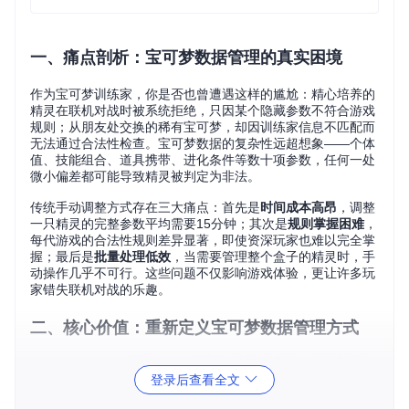
一、痛点剖析：宝可梦数据管理的真实困境
作为宝可梦训练家，你是否也曾遭遇这样的尴尬：精心培养的
精灵在联机对战时被系统拒绝，只因某个隐藏参数不符合游戏
规则；从朋友处交换的稀有宝可梦，却因训练家信息不匹配而
无法通过合法性检查。宝可梦数据的复杂性远超想象——个体
值、技能组合、道具携带、进化条件等数十项参数，任何一处
微小偏差都可能导致精灵被判定为非法。
传统手动调整方式存在三大痛点：首先是
时间成本高昂
，调整
一只精灵的完整参数平均需要15分钟；其次是
规则掌握困难
，
每代游戏的合法性规则差异显著，即使资深玩家也难以完全掌
握；最后是
批量处理低效
，当需要管理整个盒子的精灵时，手
动操作几乎不可行。这些问题不仅影响游戏体验，更让许多玩
家错失联机对战的乐趣。
二、核心价值：重新定义宝可梦数据管理方式
AutoLegalityMod作为PKHeX的插件扩展，通过四大核心能力
登录后查看全文
重构宝可梦数据管理流程：