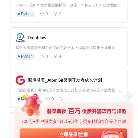
Kimi K3 是Kimi能力最强的模型：这是一个拥有 2.8 万亿参数的混合专家（MoE）模型，具备原生视觉理解能力，并支持 100 万 token 的上下文窗口。
在「LivingDex」模块中选择目标世代
0
0
Python
勾选需要补充的宝可梦种类
设置训练家信息与捕获地点偏好
执行「生成缺失精灵」命令
DataFlow
系统会自动创建符合官方分布逻辑的精灵数据，包括正确的捕
获地点、球种选择和特性组合，帮助玩家高效完成图鉴收集。
基于大模型算子和工作流的高效文本大模型训练数据合成框架
案例三：新手玩家的精灵培育向导
0
4
Python
适用人群
：刚接触宝可梦游戏的新手
操作要点
：
源启盛夏_AtomGit暑期开发者成长计划
在「SimpleHexEditor」中打开目标精灵
点击「推荐配置」按钮获取优化建议
「源启盛夏」暑期校园开发者成长计划旨在激活校园开源力量，通过积分激励、认证扶持、资源倾斜等形式，引导高校组织和开发者完成「入驻 — 建项目 — 做贡献 — 获认证 — 得资源」的完整闭环。无论你是想带领社团入驻平台的组织者，还是希望用代码贡献证明自己的开发者，都能在这里找到属于你的成长路径。
确认修改后保存并导出
0
1
Markdown
插件会根据当前游戏进度，推荐适合的努力值分配和技能组
合，避免新手因不熟悉培养系统而走弯路。
700万+用户深度参与代码创作，更多精彩内容等你共创
四、进阶探索：定制化使用与技术解析
py-xiaozhi
基于Python的Xiaozhi AI，适用于想要完整Xiaozhi体验而无需拥有专用硬件的用户。
立即登录/注册
个性化配置调整