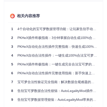
智能合法性引擎
内置的规则数据库覆盖全世代宝可梦游戏，能在毫秒级时间内
完成单只精灵的200+项参数检查。系统会自动标记非法项并给
相关内容推荐
出修正建议，从根本上解决人工判断的疏漏问题。核心实现位
于「AutoMod/Legalization/Legalizer.cs」模块，通过模块化
设计支持规则库的持续更新。
1
4个自动化的宝可梦数据管理功能：让玩家告别手动调整的繁琐
自动化批量处理
2
PKHeX插件终极指南：3分钟掌握自动生成100%合法宝可梦的秘诀
支持对整个宝可梦盒子进行一键合法化处理，保持精灵原有核
心属性的同时，自动优化技能组合与道具配置。实测数据显
3
PKHeX自动化合法性插件完整指南：快速生成100%合法宝可梦的终极方案
示，处理30只精灵的平均耗时从手动操作的450分钟缩短至仅
需2分钟，效率提升225倍。
4
PKHeX自动合法性插件：一键生成100%合法宝可梦的完整解决方案
跨平台数据兼容
5
PKHeX插件终极指南：一键生成完全合法宝可梦的完整解决方案
无缝对接Showdown对战平台的队伍配置格式，玩家可直接导
6
PKHeX自动合法性插件完整使用指南：新手快速上手攻略
入网络上的对战队伍代码，系统会自动生成符合游戏规则的合
法精灵。这一功能特别适合赛事准备和新手入门，降低高质量
7
宝可梦合法性验证完全指南：解决数据合规难题的智能方案
队伍的构建门槛。
多语言界面支持
8
告别宝可梦数据合法性烦恼：AutoLegalityMod插件全方位使用指南
在「Resources/text/」目录下提供8种语言包，包括简体中
9
告别宝可梦数据管理烦恼：AutoLegalityMod带来的宝可梦合法性生成革新
文、日文、英文等主流语种，通过「WinFormsTranslator.c
s」实现界面元素的实时切换，确保全球玩家都能获得本地化