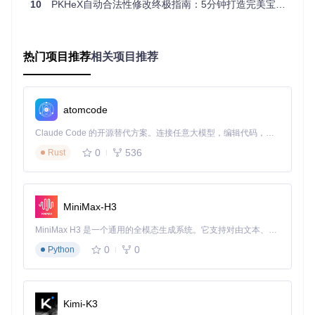
10
PKHeX自动合法性修改终极指南：5分钟打造完美宝可梦
体验。
三、场景化解决方案：四大应用案例详解
热门项目推荐
相关项目推荐
案例一：对战玩家的赛事准备助手
适用人群
：参加线下比赛的竞技玩家
操作要点
：
atomcode
从赛事官网获取规则文件（如限制特定世代、禁止传说精
Claude Code 的开源替代方案。连接任意大模型，编辑代码，运行命令，自动验证 — 全自动执行。用 Rust 构建，极致性能。 ｜ An open-source alternative to Claude Code. Connect any LLM, edit code, run commands, and verify changes — autonomously. Built in Rust for speed. Get Started
灵等）
0
536
Rust
在插件设置中启用「赛事模式」，导入规则文件
输入Showdown格式的队伍代码，点击「生成合法队伍」
[!TIP]
赛事模式会自动禁用非规则允许的精灵特性与道具组合，
MiniMax-H3
建议在生成后通过「验证」功能二次确认。
MiniMax H3 是一个通用的全模态生成系统。它支持对由文本、图像、视频和音频组成的多模态上下文进行统一理解，并能生成分辨率高达 2K、时长可达 15 秒的带原生立体声音频的视频。得益于面向任务泛化的系统设计，H3 在预训练阶段就已具备广泛的多模态上下文理解与生成能力，能够出色地执行复杂的多模态指令。
实际收益
：某地区赛参赛选手使用该流程，将队伍准备时间从
0
0
Python
3小时压缩至15分钟，且所有精灵均通过官方合法性检查。
案例二：收藏爱好者的图鉴管理工具
适用人群
：致力于收集全图鉴的收藏玩家
Kimi-K3
操作要点
：