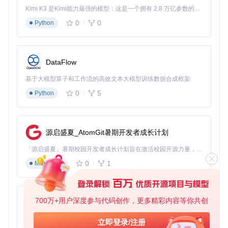
目标
：简化系统界面，减少视觉效果对性能的影响
Kimi K3 是Kimi能力最强的模型：这是一个拥有 2.8 万亿参数的混合专家（MoE）模型，具备原生视觉理解能力，并支持 100 万 token 的上下文窗口。
方法
：通过配置文件调整系统外观设置
验证
：观察系统界面变化，确认特效已关闭
0
0
Python
底层实现机制：通过修改
HKCU\Software\Microsoft\W
indows\CurrentVersion\Themes\Personalize
下的
注册表项，如设置
EnableTransparency
为0禁用透明效
DataFlow
果，设置
SystemUsesLightTheme
为0启用深色模式，减
少GPU渲染负担。
基于大模型算子和工作流的高效文本大模型训练数据合成框架
4. 隐私保护增强模块
0
5
Python
目标
：禁用数据收集服务，保护用户隐私
方法
：通过注册表修改禁用相关功能
验证
：在"设置→隐私和安全性"中确认相关选项已被禁用
源启盛夏_AtomGit暑期开发者成长计划
底层实现机制：通过修改
HKEY_LOCAL_MACHINE\SOFTWA
「源启盛夏」暑期校园开发者成长计划旨在激活校园开源力量，通过积分激励、认证扶持、资源倾斜等形式，引导高校组织和开发者完成「入驻 — 建项目 — 做贡献 — 获认证 — 得资源」的完整闭环。无论你是想带领社团入驻平台的组织者，还是希望用代码贡献证明自己的开发者，都能在这里找到属于你的成长路径。
RE\Policies\Microsoft\Windows\DataCollection
下的
AllowTelemetry
值为0，彻底关闭遥测数据收集，同
0
1
Markdown
时清理现有收集的使用数据。
实施验证：分场景优化实施与效果对比
700万+用户深度参与代码创作，更多精彩内容等你共创
py-xiaozhi
1. 轻薄本办公场景优化
基于Python的Xiaozhi AI，适用于想要完整Xiaozhi体验而无需拥有专用硬件的用户。
立即登录/注册
适用配置
：Intel Core i5-1135G7/16GB内存/512GB SSD