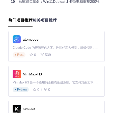
10
系统减负革命：Win11Debloat让卡顿电脑重获200%性能提升
e
命令查询系统应用包，匹配
Apps.json
中定义的包名后，
使用
Remove-AppxPackage
命令卸载应用，并通过删除对
应注册表项
HKEY_CURRENT_USER\Software\Microsoft
\Windows\CurrentVersion\Uninstall
清理残留信
热门项目推荐
相关项目推荐
息。
2. 服务优化配置模块
目标
：禁用非必要后台服务，降低系统资源占用
atomcode
方法
：通过修改注册表项调整服务启动类型
验证
：使用
Get-Service
命令检查目标服务状态已变为"已停
Claude Code 的开源替代方案。连接任意大模型，编辑代码，运行命令，自动验证 — 全自动执行。用 Rust 构建，极致性能。 ｜ An open-source alternative to Claude Code. Connect any LLM, edit code, run commands, and verify changes — autonomously. Built in Rust for speed. Get Started
止"
0
539
Rust
底层实现机制：以禁用遥测服务为例，脚本通过导入
Regf
iles/Disable_Telemetry.reg
修改注册表项：
MiniMax-H3
[HKEY_LOCAL_MACHINE\SYSTEM\CurrentControlSet\Services\Di
MiniMax H3 是一个通用的全模态生成系统。它支持对由文本、图像、视频和音频组成的多模态上下文进行统一理解，并能生成分辨率高达 2K、时长可达 15 秒的带原生立体声音频的视频。得益于面向任务泛化的系统设计，H3 在预训练阶段就已具备广泛的多模态上下文理解与生成能力，能够出色地执行复杂的多模态指令。
0
0
Python
将服务启动类型设置为4（禁用），阻止服务随系统启动，
从根本上消除资源占用。
3. 系统界面优化模块
Kimi-K3