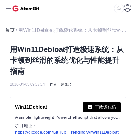
首页
/ 用Win11Debloat打造极速系统：从卡顿到丝滑的系统优化与性能提升指南
用Win11Debloat打造极速系统：从
卡顿到丝滑的系统优化与性能提升
指南
2026-04-05 09:37:14
作者：裴麒琰
Win11Debloat
下载源代码
A simple, lightweight PowerShell script that allows you to remove pre-installed apps, disable telemetry, as well as perform various other changes to declutter and customize your Windows experience. Win11Debloat works for both Windows 10 and Windows 11.
项目地址：
https://gitcode.com/GitHub_Trending/wi/Win11Debloat