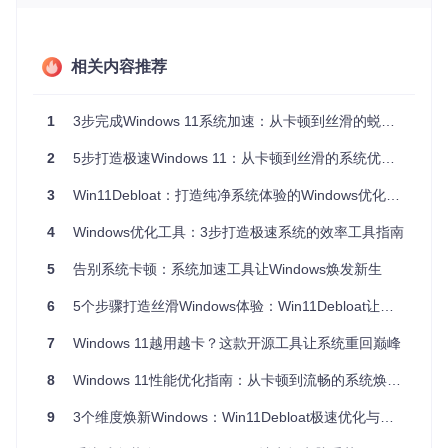
# 查看内存占用前10的进程
Get-Process
 | 
Sort-Object
 WorkingSet 
-Descending
 | 
Select
相关内容推荐
# 列出所有自动启动的服务
Get-Service
 | 
Where-Object
 {
$_
.StartType 
-eq
'Automatic'
}
3. 性能计数器数据采集
1
3步完成Windows 11系统加速：从卡顿到丝滑的蜕变指南
通过
perfmon
命令启动性能监视器，添加关键计数器：
2
5步打造极速Windows 11：从卡顿到丝滑的系统优化全攻略
内存\可用MBytes（反映内存剩余量）
3
Win11Debloat：打造纯净系统体验的Windows优化指南
处理器%处理器时间（显示CPU负载）
进程\工作集（单个进程内存占用）
4
Windows优化工具：3步打造极速系统的效率工具指南
方案设计：模块化配置方案与底层实现
5
告别系统卡顿：系统加速工具让Windows焕发新生
6
5个步骤打造丝滑Windows体验：Win11Debloat让系统性能提升60%
1. 预装应用清理模块
目标
：移除冗余预装应用，释放存储空间和内存资源
7
Windows 11越用越卡？这款开源工具让系统重回巅峰
方法
：通过
Apps.json
定义可移除应用列表，采用包名匹配模
式实现精准卸载
8
Windows 11性能优化指南：从卡顿到流畅的系统焕新方案
验证
：优化后可在"设置→应用→已安装应用"中确认目标应用
已移除
9
3个维度焕新Windows：Win11Debloat极速优化与深度定制完全指南
底层实现机制：Win11Debloat通过调用
Get-AppxPackag