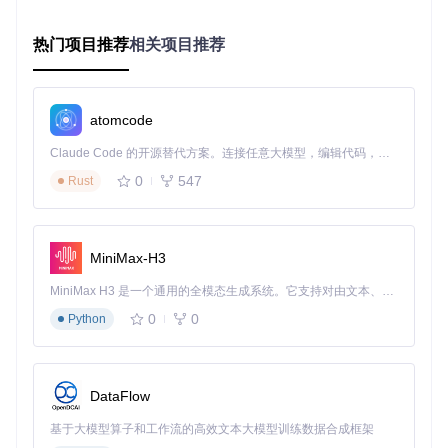
应用场景
：电商网站在促销活动前的负载能力验证，确保系统
能承受正常流量3-5倍的访问压力。
热门项目推荐
相关项目推荐
配置步骤
：
启动LOIC并切换到HTTP模式
atomcode
输入目标URL和测试端口（通常为80或443）
设置并发线程数为50（根据服务器配置调整）
Claude Code 的开源替代方案。连接任意大模型，编辑代码，运行命令，自动验证 — 全自动执行。用 Rust 构建，极致性能。 ｜ An open-source alternative to Claude Code. Connect any LLM, edit code, run commands, and verify changes — autonomously. Built in Rust for speed. Get Started
配置请求间隔时间为100ms
0
547
Rust
设置测试持续时间为10分钟
# 命令行模式启动HTTP压力测试
MiniMax-H3
注意事项
：
MiniMax H3 是一个通用的全模态生成系统。它支持对由文本、图像、视频和音频组成的多模态上下文进行统一理解，并能生成分辨率高达 2K、时长可达 15 秒的带原生立体声音频的视频。得益于面向任务泛化的系统设计，H3 在预训练阶段就已具备广泛的多模态上下文理解与生成能力，能够出色地执行复杂的多模态指令。
测试前需确认已获得目标服务器的测试授权
0
0
Python
建议从低并发开始逐步增加压力，避免瞬间过载
测试过程中需监控服务器CPU、内存和网络带宽使用情况
场景二：网络设备防火墙性能测试
DataFlow
应用场景
：企业防火墙在遭受DDoS攻击时的防护能力评估，
验证其流量过滤和连接限制功能。
基于大模型算子和工作流的高效文本大模型训练数据合成框架