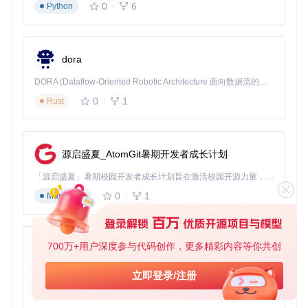
配置步骤
：
0
6
Python
选择UDP模式进行测试
设置目标防火墙公网IP和测试端口
配置数据包大小为1024字节
dora
设置并发线程数为30
DORA (Dataflow-Oriented Robotic Architecture 面向数据流的机器人架构) 是为 AI 与具身智能机器人打造的高性能开发框架，以数据流范式重构开发逻辑，原生支持分布式部署与端边云协同 —— 无需复杂适配，即可实现一体端到端具身大小脑、VLA等模型部署，无缝衔接感知、推理、控制全链路，让 AI 能力与机器人动作深度融合。 依托 Rust 内核与零拷贝通信技术，它将具身大小脑、VLA等模型推理、多模态数据融合延迟压缩至微秒级，同时兼容 ROS2 生态与国产 AI 芯片，彻底降低具身智能机器人的开发门槛，让分布式部署下的 AI 赋能创新更高效、更灵活。
启用随机源IP功能模拟分布式攻击
0
1
Rust
# 命令行模式启动UDP压力测试
注意事项
：
源启盛夏_AtomGit暑期开发者成长计划
确保测试环境与生产环境隔离
「源启盛夏」暑期校园开发者成长计划旨在激活校园开源力量，通过积分激励、认证扶持、资源倾斜等形式，引导高校组织和开发者完成「入驻 — 建项目 — 做贡献 — 获认证 — 得资源」的完整闭环。无论你是想带领社团入驻平台的组织者，还是希望用代码贡献证明自己的开发者，都能在这里找到属于你的成长路径。
提前通知网络管理员，避免触发真实的安全防护机制
0
1
Markdown
测试后需检查防火墙日志，分析防护效果
场景三：API服务接口稳定性测试
应用场景
：验证RESTful API在高并发请求下的响应时间和错
700万+用户深度参与代码创作，更多精彩内容等你共创
误率，确保服务质量符合SLA要求。
py-xiaozhi
配置步骤
：
基于Python的Xiaozhi AI，适用于想要完整Xiaozhi体验而无需拥有专用硬件的用户。
立即登录/注册
0
1
Python
切换到TCP模式并设置目标API服务器地址