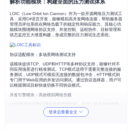
解析功能模块：构建全面的压力测试体系
LOIC（Low Orbit Ion Cannon）作为一款开源网络压力测试工
具，采用C#语言开发，能够模拟高并发网络连接，帮助服务器
管理员评估系统在网络负载下的稳定性和响应能力。其核心功
能模块围绕网络协议支持、并发控制、远程协作、目标管理和
状态监控五大维度构建，形成完整的压力测试生态系统。
协议适配模块：多场景网络测试支持
该模块提供TCP、UDP和HTTP等多种协议支持，能够针对不
同应用场景进行精准测试。TCP模式适用于需要完整连接的服
务测试，UDP模式可模拟无连接的数据包冲击，HTTP模式则
专门用于Web应用的并发访问测试。通过协议选择器，用户可
以根据测试目标快速切换不同协议模式。
并发引擎模块：高效模拟网络负载
LOIC的并发引擎采用多线程调度机制，支持1-99个并发线程
配置，能够同时创建数百个网络连接请求。线程池管理系统会
登录后查看全文
根据系统资源动态调整线程分配，确保在不影响测试准确性的
前提下最大化利用系统资源。
远程协作模块：分布式压力测试架构