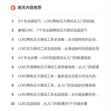
Hivemind功能允许将多个LOIC客户端连接到IRC服务器，实现
相关内容推荐
远程集中控制。这种分布式架构可以将测试压力分散到多台设
备，模拟更真实的大规模网络访问场景，同时支持测试任务的
统一管理和协调。
1
5个专业级技巧：LOIC网络压力测试从入门到性能诊断
目标管理模块：灵活定位测试对象
2
解锁LOIC：7个专业级网络压力测试实战技巧
提供IP地址和域名两种目标锁定方式，支持端口范围设置（0-
3
LOIC网络压力测试工具全攻略：从功能特性到企业级性能评估实践
65535）和超时控制。目标管理系统还包含DNS缓存机制，可
加速域名解析过程，确保测试目标的准确性和稳定性。
4
LOIC压力测试工具实战指南：从基础操作到高级应用
状态监控模块：实时测试数据可视化
5
4个专业步骤：LOIC性能测试从入门到精通指南
内置实时监控面板，显示当前连接状态、请求成功率、网络流
量和系统资源使用情况。通过直观的图表展示，用户可以实时
6
LOIC开源网络压力测试工具终极指南：从入门到精通
掌握测试进展和系统响应状况，及时调整测试参数。
7
LOIC网络压力测试工具：服务器抗压能力评估与负载测试实战指南
定位应用场景：选择适合的压力测试方案
8
LOIC网络压力测试工具：从入门到实战的完整指南
LOIC适用于多种网络环境和测试需求，从个人开发者的小型
应用测试到企业级服务器的负载能力评估，都能提供可靠的测
9
LOIC网络压力测试工具实战指南：从问题诊断到安全测试的完整路径
试数据支持。以下是几个典型的应用场景及其配置方案。
10
LOIC实战指南：从入门到精通的7个关键步骤
场景一：Web服务器抗压能力测试