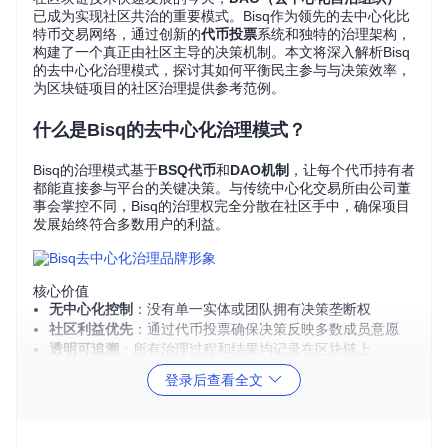
已成为实现社区共治的重要模式。Bisq作为领先的去中心化比
特币交易网络，通过创新的
代币投票
系统和独特的治理架构，
构建了一个真正由社区主导的决策机制。本文将深入解析Bisq
的去中心化治理模式，探讨其如何平衡民主参与与决策效率，
为区块链项目的社区治理提供参考范例。
什么是Bisq的去中心化治理模式？
Bisq的治理模式基于
BSQ代币
和
DAO机制
，让每个代币持有者
都能直接参与平台的关键决策。与传统中心化交易所由公司董
事会掌控不同，Bisq的治理权完全分散在社区手中，确保项目
发展始终符合多数用户的利益。
核心价值
无中心化控制
：没有单一实体或团队拥有决策垄断权
社区利益优先
：通过代币投票确保决策反映多数成员意愿
透明可追溯
：所有治理过程和结果均记录在区块链上
登录后查看全文
机制解析：Bisq如何确保治理公平性？
盲投票技术如何保护参与者隐私？