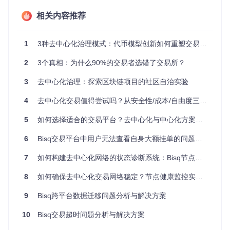
Bisq采用先进的
盲投票技术
，使投票过程同时满足匿名性和可
相关内容推荐
验证性。投票者的身份信息在投票过程中被加密隐藏，而投票
结果则通过密码学算法确保无法被篡改。这种设计既保护了参
与者的隐私，又维护了投票的公正性。
1
3种去中心化治理模式：代币模型创新如何重塑交易所决策效率
治理周期包含哪些关键阶段？
2
3个真相：为什么90%的交易者选错了交易所？
Bisq的治理遵循严格的周期性流程，每个周期通常为4周，包
含以下阶段：
3
去中心化治理：探索区块链项目的社区自治实验
提案提交期
：社区成员提交治理提案，需包含详细的实施
4
去中心化交易值得尝试吗？从安全性/成本/自由度三维分析
方案和预算
讨论修改期
：社区对提案进行充分讨论，提案者可根据反
5
如何选择适合的交易平台？去中心化与中心化方案的终极决策指南
馈优化内容
盲投票期
：代币持有者对提案进行匿名投票
6
Bisq交易平台中用户无法查看自身大额挂单的问题分析
结果公示与执行
：公布投票结果，通过的提案进入实施阶
7
段
如何构建去中心化网络的状态诊断系统：Bisq节点健康监测实践指南
8
如何确保去中心化交易网络稳定？节点健康监控实战指南
实践指南：如何参与Bisq社区治理？
9
Bisq跨平台数据迁移问题分析与解决方案
获取BSQ代币的主要途径有哪些？
10
Bisq交易超时问题分析与解决方案
要参与Bisq治理，首先需要获得BSQ代币。社区成员可通过以
下方式获取：