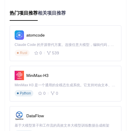
在Bisq平台进行交易，根据交易量获得BSQ奖励
热门项目推荐
相关项目推荐
参与网络维护，运行种子节点或提供基础设施支持
为项目贡献代码、翻译或社区支持等
普通用户参与治理的操作流程是什么？
了解提案
：通过Bisq论坛或DAO界面查看当前活跃提案
atomcode
评估影响
：分析提案对生态系统的潜在影响和实施成本
行使投票权
：在投票期内通过钱包客户端完成投票
Claude Code 的开源替代方案。连接任意大模型，编辑代码，运行命令，自动验证 — 全自动执行。用 Rust 构建，极致性能。 ｜ An open-source alternative to Claude Code. Connect any LLM, edit code, run commands, and verify changes — autonomously. Built in Rust for speed. Get Started
监督执行
：跟踪已通过提案的实施进度和效果
0
539
Rust
治理参与门槛分析：普通人能轻松参与吗？
MiniMax-H3
Bisq的治理模式虽然设计了开放的参与机制，但普通用户仍面
MiniMax H3 是一个通用的全模态生成系统。它支持对由文本、图像、视频和音频组成的多模态上下文进行统一理解，并能生成分辨率高达 2K、时长可达 15 秒的带原生立体声音频的视频。得益于面向任务泛化的系统设计，H3 在预训练阶段就已具备广泛的多模态上下文理解与生成能力，能够出色地执行复杂的多模态指令。
临一定挑战：
0
0
Python
优势
：
低资金门槛：无需大量代币即可提交提案和参与投票
完善的指引：项目提供详细的治理文档和参与教程
DataFlow
挑战
：
基于大模型算子和工作流的高效文本大模型训练数据合成框架