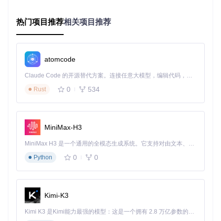
当。
解决方案
：
热门项目推荐
相关项目推荐
检查资源文件是否放置在正确的目录下，通常应放在src/m
ain/resources目录中。
核实资源访问路径是否与覆盖规则中的路径完全匹配。
atomcode
检查是否存在更高优先级的覆盖规则，导致当前规则被忽
略。
Claude Code 的开源替代方案。连接任意大模型，编辑代码，运行命令，自动验证 — 全自动执行。用 Rust 构建，极致性能。 ｜ An open-source alternative to Claude Code. Connect any LLM, edit code, run commands, and verify changes — autonomously. Built in Rust for speed. Get Started
清除浏览器缓存或重启应用，确保新的配置生效。
0
534
Rust
排查资源加载顺序异常问题
问题场景
：资源文件加载顺序与预期不符，导致样式或脚本失
效。
MiniMax-H3
核心原理
：资源加载顺序由配置文件中的规则顺序决定，错误
MiniMax H3 是一个通用的全模态生成系统。它支持对由文本、图像、视频和音频组成的多模态上下文进行统一理解，并能生成分辨率高达 2K、时长可达 15 秒的带原生立体声音频的视频。得益于面向任务泛化的系统设计，H3 在预训练阶段就已具备广泛的多模态上下文理解与生成能力，能够出色地执行复杂的多模态指令。
的顺序会导致依赖关系混乱。
0
0
Python
解决方案
：
在资源覆盖配置文件中调整规则顺序，确保依赖资源优先
加载。
Kimi-K3
使用调试工具查看网络请求，确认资源加载顺序是否符合
预期。
Kimi K3 是Kimi能力最强的模型：这是一个拥有 2.8 万亿参数的混合专家（MoE）模型，具备原生视觉理解能力，并支持 100 万 token 的上下文窗口。
对于关键资源，可设置强制加载优先级。