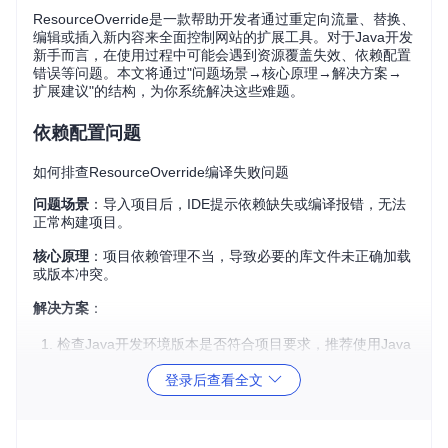
ResourceOverride是一款帮助开发者通过重定向流量、替换、
编辑或插入新内容来全面控制网站的扩展工具。对于Java开发
新手而言，在使用过程中可能会遇到资源覆盖失效、依赖配置
错误等问题。本文将通过"问题场景→核心原理→解决方案→
扩展建议"的结构，为你系统解决这些难题。
依赖配置问题
如何排查ResourceOverride编译失败问题
问题场景
：导入项目后，IDE提示依赖缺失或编译报错，无法
正常构建项目。
核心原理
：项目依赖管理不当，导致必要的库文件未正确加载
或版本冲突。
解决方案
：
检查Java开发环境版本是否符合项目要求，推荐使用Java
1.8及以上版本。
登录后查看全文
打开项目根目录下的依赖配置文件，核实所有依赖项的版
本和坐标是否正确。
执行构建命令，确保依赖包已成功下载到本地仓库。
若问题持续，尝试清理项目缓存并重新导入，确保IDE正