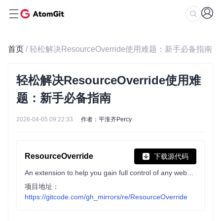
首页
/ 轻松解决ResourceOverride使用难题：新手必备指南
轻松解决ResourceOverride使用难
题：新手必备指南
2026-04-05 09:22:33
作者：平淮齐Percy
ResourceOverride
下载源代码
An extension to help you gain full control of any website by redirecting traffic, replacing, editing, or inserting new content.
项目地址：
https://gitcode.com/gh_mirrors/re/ResourceOverride