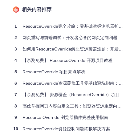
确识别依赖关系。
相关内容推荐
快速修复依赖冲突导致的启动异常
问题场景
：项目启动时出现NoClassDefFoundError或Method
NotFoundException等错误。
1
ResourceOverride完全攻略：零基础掌握浏览器扩展开发技巧
核心原理
：不同依赖包之间存在版本冲突，导致类加载异常。
2
网页重写与前端调试：开发者必备的网页定制利器
解决方案
：
3
如何用ResourceOverride解决资源覆盖难题：开发者必备避坑指南
使用依赖分析工具检查冲突的依赖项，确定冲突的版本
4
【亲测免费】 ResourceOverride 开源项目教程
号。
在依赖配置文件中通过排除依赖或指定版本的方式解决冲
5
ResourceOverride 项目亮点解析
突。
重新构建项目并验证冲突是否已解决。
6
ResourceOverride资源覆盖工具零基础避坑指南：从环境搭建到高级配置
必要时更新项目的依赖管理插件至最新版本。
7
【亲测免费】 资源覆盖（ResourceOverride）项目使用指南
资源覆盖功能问题
8
高效掌握网页内容自定义工具：浏览器资源重定向与前端调试技巧
解决资源文件覆盖不生效的问题
9
Resource Override 浏览器插件完整使用指南
问题场景
：配置了资源覆盖规则，但实际访问时并未生效。
10
ResourceOverride资源控制问题终极解决方案
核心原理
：资源文件路径配置错误或覆盖规则优先级设置不