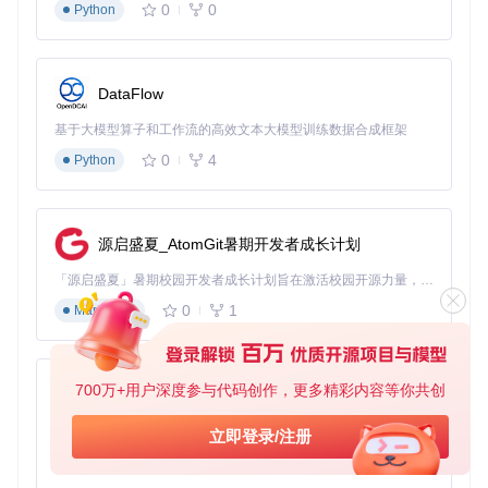
0
0
Python
测试不同加载顺序下的页面表现，找到最佳配置方案。
运行时异常处理
DataFlow
解决ClassCastException类型转换异常
基于大模型算子和工作流的高效文本大模型训练数据合成框架
问题场景
：运行时出现ClassCastException（类型转换异
常），导致程序崩溃。
0
4
Python
核心原理
：尝试将一个对象强制转换为不兼容的类型，通常是
由于数据格式不匹配引起的。
源启盛夏_AtomGit暑期开发者成长计划
解决方案
：
「源启盛夏」暑期校园开发者成长计划旨在激活校园开源力量，通过积分激励、认证扶持、资源倾斜等形式，引导高校组织和开发者完成「入驻 — 建项目 — 做贡献 — 获认证 — 得资源」的完整闭环。无论你是想带领社团入驻平台的组织者，还是希望用代码贡献证明自己的开发者，都能在这里找到属于你的成长路径。
定位异常发生的代码位置，检查类型转换的合法性。
0
1
Markdown
验证从资源文件中读取的数据类型是否与预期一致。
添加类型检查和转换前的验证逻辑，避免不安全的强制转
换。
使用泛型或类型安全的集合类，减少类型转换错误。
700万+用户深度参与代码创作，更多精彩内容等你共创
py-xiaozhi
修复资源文件解析错误
基于Python的Xiaozhi AI，适用于想要完整Xiaozhi体验而无需拥有专用硬件的用户。
问题场景
：加载资源文件时出现解析异常，如XML或JSON格
立即登录/注册
式错误。
0
1
Python