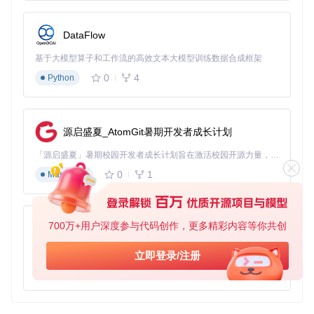
DataFlow
基于大模型算子和工作流的高效文本大模型训练数据合成框架
0
4
Python
源启盛夏_AtomGit暑期开发者成长计划
「源启盛夏」暑期校园开发者成长计划旨在激活校园开源力量，通过积分激励、认证扶持、资源倾斜等形式，引导高校组织和开发者完成「入驻 — 建项目 — 做贡献 — 获认证 — 得资源」的完整闭环。无论你是想带领社团入驻平台的组织者，还是希望用代码贡献证明自己的开发者，都能在这里找到属于你的成长路径。
0
1
Markdown
700万+用户深度参与代码创作，更多精彩内容等你共创
py-xiaozhi
基于Python的Xiaozhi AI，适用于想要完整Xiaozhi体验而无需拥有专用硬件的用户。
立即登录/注册
0
1
Python