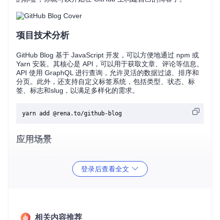
项目技术分析
GitHub Blog 基于 JavaScript 开发，可以方便地通过 npm 或
Yarn 安装。其核心是 API，可以用于获取文章、评论等信息。
API 使用 GraphQL 进行查询，允许灵活的数据过滤、排序和
分页。此外，还支持自定义标签系统，包括类型、状态、标
签、标志和slug，以满足多样化的需求。
应用场景
个人博客
: 对于程序员来说，GitHub 已经是日常代码托管
登录后查看全文
的地方，现在你可以在此基础上建立个人博客，轻松分享
技术心得。
团队协作
: 团队成员可以通过 Issues 共同撰写和审阅文
章，提升协作效率。
项目文档
: 利用 Issues 创建项目文档，实时更新，便于版
相关内容推荐
本控制和历史查看。