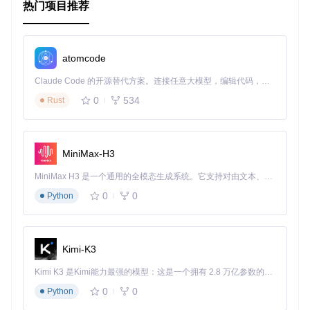
热门项目推荐
atomcode
Claude Code 的开源替代方案。连接任意大模型，编辑代码，运行命令，自动验证 — 全自动执行。用 Rust 构建，极致性能。 ｜ An open-source alternative to Claude Code. Connect any LLM, edit code, run commands, and verify changes — autonomously. Built in Rust for speed. Get Started
0
534
Rust
MiniMax-H3
MiniMax H3 是一个通用的全模态生成系统。它支持对由文本、图像、视频和音频组成的多模态上下文进行统一理解，并能生成分辨率高达 2K、时长可达 15 秒的带原生立体声音频的视频。得益于面向任务泛化的系统设计，H3 在预训练阶段就已具备广泛的多模态上下文理解与生成能力，能够出色地执行复杂的多模态指令。
0
0
Python
Kimi-K3
Kimi K3 是Kimi能力最强的模型：这是一个拥有 2.8 万亿参数的混合专家（MoE）模型，具备原生视觉理解能力，并支持 100 万 token 的上下文窗口。
0
0
Python