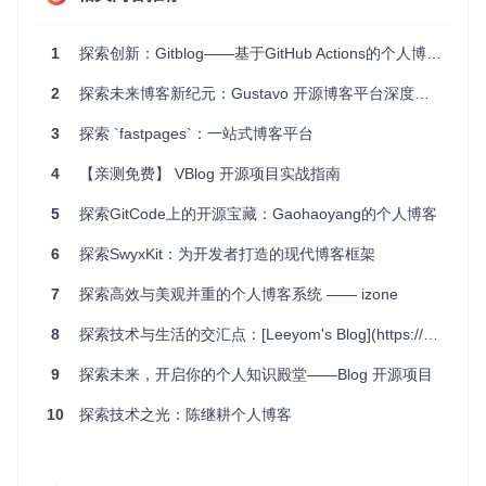
项目特点
1
探索创新：Gitblog——基于GitHub Actions的个人博客搭建革命
简洁易用
: 仅需仓库和标签就能快速上手，API 设计直观，
2
探索未来博客新纪元：Gustavo 开源博客平台深度揭秘
易于集成到现有项目中。
灵活性高
: 自定义标签系统提供多种分类方式，满足不同场
3
探索 `fastpages`：一站式博客平台
景需求。
4
【亲测免费】 VBlog 开源项目实战指南
强大查询
: 支持搜索、筛选、排序和分页，让数据管理更高
效。
5
探索GitCode上的开源宝藏：Gaohaoyang的个人博客
互动性强
: 结合 GitHub 的评论和反应功能，增强与读者的
互动。
6
探索SwyxKit：为开发者打造的现代博客框架
如果你对高自由度的博客系统感兴趣，或者正在寻找一种新的
7
探索高效与美观并重的个人博客系统 —— izone
内容管理方式，GitHub Blog 肯定值得尝试。立即加入，开启
你的 GitHub 博客之旅吧！
8
探索技术与生活的交汇点：[Leeyom's Blog](https://blog.leeyom.top) —— 深度开源项目推介
了解更多
|
开始使用
9
探索未来，开启你的个人知识殿堂——Blog 开源项目
10
探索技术之光：陈继耕个人博客