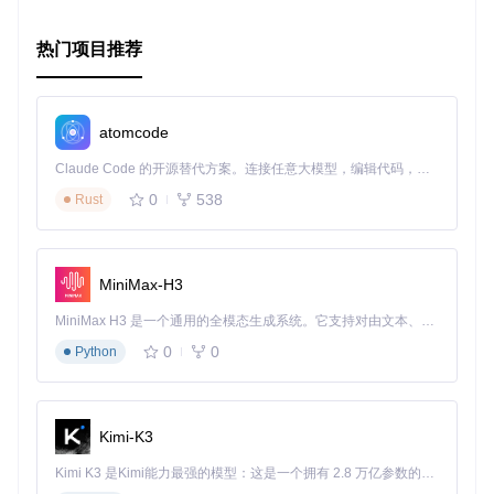
热门项目推荐
atomcode
Claude Code 的开源替代方案。连接任意大模型，编辑代码，运行命令，自动验证 — 全自动执行。用 Rust 构建，极致性能。 ｜ An open-source alternative to Claude Code. Connect any LLM, edit code, run commands, and verify changes — autonomously. Built in Rust for speed. Get Started
0
538
Rust
MiniMax-H3
MiniMax H3 是一个通用的全模态生成系统。它支持对由文本、图像、视频和音频组成的多模态上下文进行统一理解，并能生成分辨率高达 2K、时长可达 15 秒的带原生立体声音频的视频。得益于面向任务泛化的系统设计，H3 在预训练阶段就已具备广泛的多模态上下文理解与生成能力，能够出色地执行复杂的多模态指令。
0
0
Python
Kimi-K3
Kimi K3 是Kimi能力最强的模型：这是一个拥有 2.8 万亿参数的混合专家（MoE）模型，具备原生视觉理解能力，并支持 100 万 token 的上下文窗口。