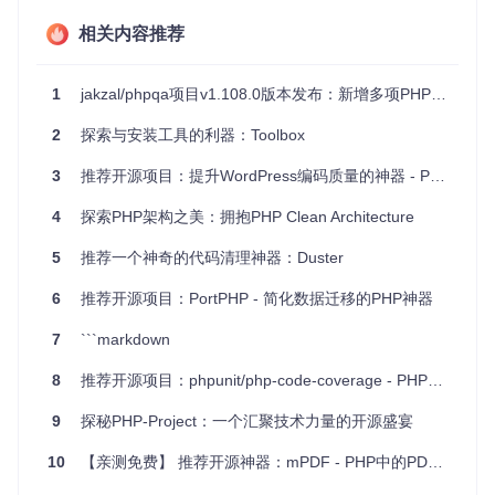
PHPQA非常适合于持续集成环境和开发者的本地工作流程。
在提交代码前，使用
phpqa analyze --git
作为git预提交钩
相关内容推荐
子，确保新增的代码符合团队的编码规范，无语法错误和潜在
问题。此外，在项目初始化阶段，通过
phpqa init
配置文
件，可以定制化你的代码检查规则。
1
jakzal/phpqa项目v1.108.0版本发布：新增多项PHP开发工具支持
项目特点
2
探索与安装工具的利器：Toolbox
3
推荐开源项目：提升WordPress编码质量的神器 - PHP CodeSniffer + VS Code集成方案
易用性
：PHPQA提供了一致化的命令行接口，无需记忆各
工具特定的参数。
4
探索PHP架构之美：拥抱PHP Clean Architecture
可配置性
：允许通过
phpqa.yml
或
phpqa.yml.dist
文件
进行配置，覆盖默认设置，满足不同项目需求。
5
推荐一个神奇的代码清理神器：Duster
灵活性
：可以选择仅针对新增的git索引文件进行检查，适
应不同的工作流。
6
推荐开源项目：PortPHP - 简化数据迁移的PHP神器
扩展性
：未来计划添加更多分析器，并支持自定义和SaaS
服务的API接入。
7
```markdown
总体而言，PHPQA是一个高效、灵活且易于集成的PHP代码
8
推荐开源项目：phpunit/php-code-coverage - PHP代码覆盖率神器
质量保证解决方案，无论是小型项目还是大型项目，都能从中
受益。如果你尚未尝试过这个工具，现在是时候将其纳入你的
9
探秘PHP-Project：一个汇聚技术力量的开源盛宴
开发工具箱了。立即
安装
，体验更智能、更高效的PHP开发
吧！
10
【亲测免费】 推荐开源神器：mPDF - PHP中的PDF生成库