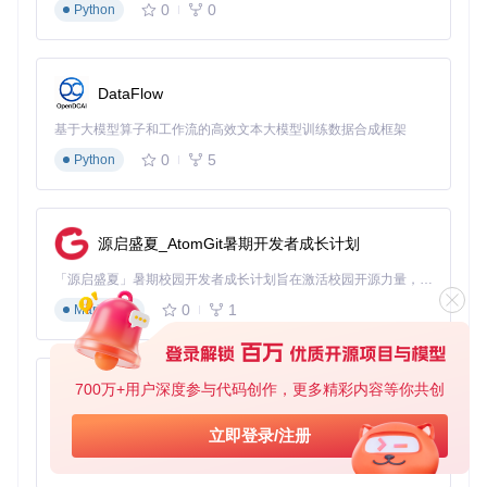
0
0
Python
DataFlow
基于大模型算子和工作流的高效文本大模型训练数据合成框架
0
5
Python
源启盛夏_AtomGit暑期开发者成长计划
「源启盛夏」暑期校园开发者成长计划旨在激活校园开源力量，通过积分激励、认证扶持、资源倾斜等形式，引导高校组织和开发者完成「入驻 — 建项目 — 做贡献 — 获认证 — 得资源」的完整闭环。无论你是想带领社团入驻平台的组织者，还是希望用代码贡献证明自己的开发者，都能在这里找到属于你的成长路径。
0
1
Markdown
700万+用户深度参与代码创作，更多精彩内容等你共创
py-xiaozhi
基于Python的Xiaozhi AI，适用于想要完整Xiaozhi体验而无需拥有专用硬件的用户。
立即登录/注册
0
1
Python