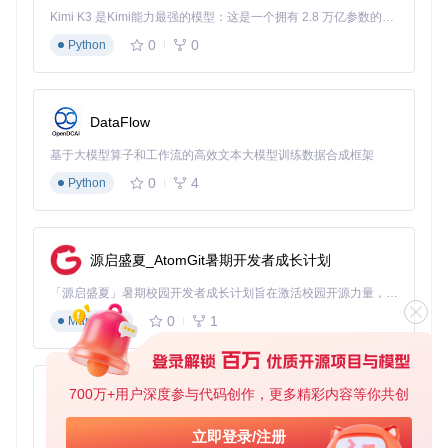
家庭记忆传承：跨代际的情感连接纽带
Kimi K3 是Kimi能力最强的模型：这是一个拥有 2.8 万亿参数的混合专家（MoE）模型，具备原生视觉理解能力，并支持 100 万 token 的上下文窗口。
在家庭场景中，GetQzonehistory可成为连接不同代际的情感
0
0
Python
纽带。父母可以通过工具备份孩子成长过程中的QQ空间记
录，形成完整的成长档案；祖辈也能通过这些数字化记忆，更
好地了解年轻一代的生活点滴。具体实现方式包括：创建家庭
共享备份库，设置多账号管理权限，以及生成适合老年人浏览
DataFlow
的简化版时光轴。这种创新应用让数字记忆超越个人范畴，成
为家族情感传承的新载体。
基于大模型算子和工作流的高效文本大模型训练数据合成框架
学术研究辅助：社交变迁的微观样本库
0
4
Python
社会科学研究者可以利用GetQzonehistory建立特定时期的社
交行为样本库。通过对特定群体QQ空间数据的合规采集与分
析，能够研究不同年代的网络社交特征、语言变迁和情感表达
源启盛夏_AtomGit暑期开发者成长计划
模式。研究人员只需设置关键词过滤规则，工具将自动归档相
关内容并生成结构化数据集，为社会学、语言学等领域的研究
「源启盛夏」暑期校园开发者成长计划旨在激活校园开源力量，通过积分激励、认证扶持、资源倾斜等形式，引导高校组织和开发者完成「入驻 — 建项目 — 做贡献 — 获认证 — 得资源」的完整闭环。无论你是想带领社团入驻平台的组织者，还是希望用代码贡献证明自己的开发者，都能在这里找到属于你的成长路径。
提供宝贵的第一手资料。
0
1
Markdown
功能特性：GetQzonehistory的实用工具集
增量备份：解决重复备份的时间与空间浪费问题
700万+用户深度参与代码创作，更多精彩内容等你共创
py-xiaozhi
针对传统备份工具重复存储相同内容的痛点，GetQzonehistor
基于Python的Xiaozhi AI，适用于想要完整Xiaozhi体验而无需拥有专用硬件的用户。
y开发了智能增量备份功能。系统会自动记录上次备份时间
立即登录/注册