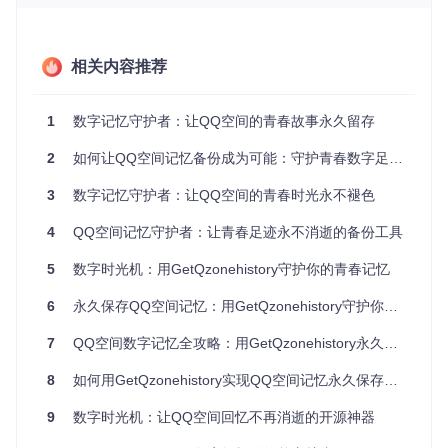
GetQzonehistory的核心价值在于其"安全优先、易用性为
本"的设计理念。不同于其他数据备份工具，该项目在架构设
计时就将隐私保护作为首要原则，采用本地处理模式确保数据
相关内容推荐
不会经过第三方服务器。同时，通过优化用户交互流程，将复
杂的技术操作简化为几个直观步骤，让普通用户也能轻松完成
专业级的数据备份工作。这种平衡安全与便捷的创新思路，正
1
数字记忆守护者：让QQ空间的青春故事永久留存
是其区别于同类工具的核心竞争力。
2
如何让QQ空间记忆备份成为可能：守护青春数字足迹的实用指南
技术突破：GetQzonehistory如何实现高效安全
的数据采集
3
数字记忆守护者：让QQ空间的青春时光永不褪色
4
QQ空间记忆守护者：让青春足迹永不消逝的备份工具
突破平台限制的数据获取方案
面对QQ空间的访问限制，GetQzonehistory开发了自适应请求
5
数字时光机：用GetQzonehistory守护你的青春记忆
调度系统。该系统能够智能识别平台的访问频率限制，动态调
整请求间隔，既保证了数据采集的完整性，又避免了因频繁请
6
永久保存QQ空间记忆：用GetQzonehistory守护你的数字青春
求导致的账号风险。这一技术突破解决了传统爬虫工具容易被
封禁的问题，实现了合规范围内的高效数据获取。
7
QQ空间数字记忆全攻略：用GetQzonehistory永久保存青春足迹
保障隐私安全的三层防护机制
8
如何用GetQzonehistory实现QQ空间记忆永久保存：完整智能备份方案
为确保用户数据安全，GetQzonehistory构建了多层次防护体
9
数字时光机：让QQ空间回忆不再消逝的开源神器
系：首先，采用二维码扫描登录替代传统密码输入，杜绝账号
信息泄露风险；其次，所有数据传输过程采用端到端加密，防