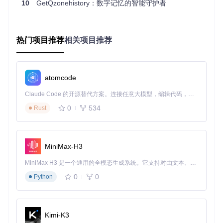
10
GetQzonehistory：数字记忆的智能守护者
止中间人攻击；最后，本地数据存储默认采用加密格式，即使
设备丢失也能保障数据安全。这三重防护机制形成了完整的安
全闭环，让用户可以放心进行数据备份。
提升处理效率的智能解析引擎
热门项目推荐
相关项目推荐
GetQzonehistory内置的智能解析引擎能够自动识别QQ空间内
容的不同类型，包括文字说说、图片、视频和互动留言等。通
过结构化处理，将非结构化的原始数据转换为易于管理的格
atomcode
式，不仅减少了存储空间占用，还为后续的数据检索和分析提
供了便利。这一技术创新使得原本需要人工整理的海量数据，
Claude Code 的开源替代方案。连接任意大模型，编辑代码，运行命令，自动验证 — 全自动执行。用 Rust 构建，极致性能。 ｜ An open-source alternative to Claude Code. Connect any LLM, edit code, run commands, and verify changes — autonomously. Built in Rust for speed. Get Started
能够在短时间内完成自动化处理。
0
534
Rust
场景实践：GetQzonehistory的多元应用价值
个人数字时光机：构建完整的成长轨迹
MiniMax-H3
对于个人用户，GetQzonehistory提供了建立"数字时光机"的
MiniMax H3 是一个通用的全模态生成系统。它支持对由文本、图像、视频和音频组成的多模态上下文进行统一理解，并能生成分辨率高达 2K、时长可达 15 秒的带原生立体声音频的视频。得益于面向任务泛化的系统设计，H3 在预训练阶段就已具备广泛的多模态上下文理解与生成能力，能够出色地执行复杂的多模态指令。
可能。通过定期备份QQ空间数据，用户可以构建完整的个人
成长轨迹。使用流程非常简单：首先在工具中设置备份周期，
0
0
Python
系统将自动执行增量备份；然后通过内置的时间轴浏览功能，
按时间顺序回顾历年动态；最后可导出为图文报告，制作成电
子纪念册。这种方式让分散的记忆片段形成连贯的人生叙事，
成为珍贵的个人历史档案。
Kimi-K3