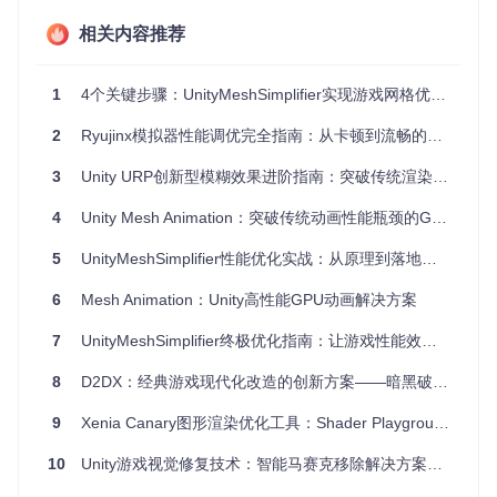
过避免在主线程上进行繁重的绘图工作，它可以显著提升应用
的响应速度和整体性能。
相关内容推荐
项目特点
1
4个关键步骤：UnityMeshSimplifier实现游戏网格优化与性能提升
类型安全
：提供了安全的方法来操作和更新图形属性。
2
Ryujinx模拟器性能调优完全指南：从卡顿到流畅的配置优化方案
自适应
：自动适配不同Android版本，即使在隐藏API不可
用时也能正常工作。
3
Unity URP创新型模糊效果进阶指南：突破传统渲染瓶颈的全流程方案
易用性
：只需3个简单步骤即可完成动画设置和绘制。
强大动画支持
：支持多个属性的独立动画，包括圆形和圆
4
Unity Mesh Animation：突破传统动画性能瓶颈的GPU加速方案
角矩形的大小、位置以及颜色透明度等。
兼容性
：在没有硬件加速的情况下也能运行，保证了广泛
5
UnityMeshSimplifier性能优化实战：从原理到落地的4个关键步骤
的设备适用性。
如何使用？
6
Mesh Animation：Unity高性能GPU动画解决方案
以下是一个简单的使用示例：
7
UnityMeshSimplifier终极优化指南：让游戏性能效能倍增的全流程解决方案
8
D2DX：经典游戏现代化改造的创新方案——暗黑破坏神2玩家指南
// 1. 创建CanvasProperty对象并初始化动画值
CanvasProperty<Float> centerXProperty = RenderThread.creat
9
Xenia Canary图形渲染优化工具：Shader Playground提升渲染效率60%实战指南
CanvasProperty<Float> centerYProperty = RenderThread.creat
CanvasProperty<Float> radiusProperty = RenderThread.create
10
Unity游戏视觉修复技术：智能马赛克移除解决方案全解析
CanvasProperty<Paint> paintProperty = RenderThread.createC