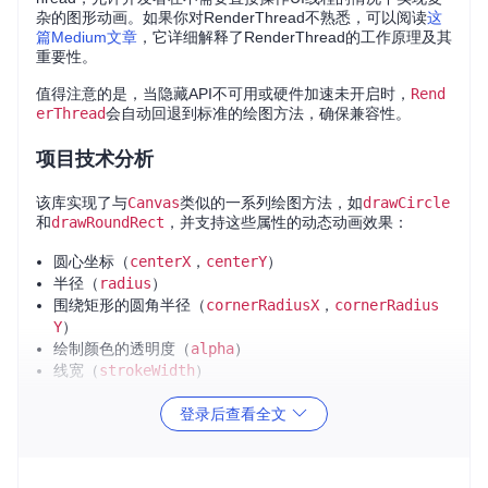
杂的图形动画。如果你对RenderThread不熟悉，可以阅读
这
篇Medium文章
，它详细解释了RenderThread的工作原理及其
重要性。
值得注意的是，当隐藏API不可用或硬件加速未开启时，
Rend
erThread
会自动回退到标准的绘图方法，确保兼容性。
项目技术分析
该库实现了与
Canvas
类似的一系列绘图方法，如
drawCircle
和
drawRoundRect
，并支持这些属性的动态动画效果：
圆心坐标（
centerX
，
centerY
）
半径（
radius
）
围绕矩形的圆角半径（
cornerRadiusX
，
cornerRadius
Y
）
绘制颜色的透明度（
alpha
）
线宽（
strokeWidth
）
登录后查看全文
应用场景
RenderThread
特别适用于需要流畅且高性能动画的场合，例
如游戏开发、高级图表绘制以及复杂的用户界面元素动画。通