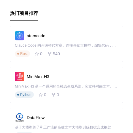
// 2. 创建动画器
Animator
radiusAnimator
=
 RenderThread.createFloatAnimato
热门项目推荐
Animator
alphaAnimator
=
 RenderThread.createPaintAlphaAni
// 3. 启动动画并绘制
radiusAnimator.start();

alphaAnimator.start();

atomcode
Claude Code 的开源替代方案。连接任意大模型，编辑代码，运行命令，自动验证 — 全自动执行。用 Rust 构建，极致性能。 ｜ An open-source alternative to Claude Code. Connect any LLM, edit code, run commands, and verify changes — autonomously. Built in Rust for speed. Get Started
要体验更多示例，请查看
提供的样本代码
。
0
540
Rust
获取库
MiniMax-H3
您可以轻松通过添加以下依赖项到您的Gradle构建文件来集成
RenderThread
：
MiniMax H3 是一个通用的全模态生成系统。它支持对由文本、图像、视频和音频组成的多模态上下文进行统一理解，并能生成分辨率高达 2K、时长可达 15 秒的带原生立体声音频的视频。得益于面向任务泛化的系统设计，H3 在预训练阶段就已具备广泛的多模态上下文理解与生成能力，能够出色地执行复杂的多模态指令。
0
0
Python
repositories
 {

     maven {

         url 
'https://dl.bintray.com/takhion/maven/'
     }

DataFlow
 }

基于大模型算子和工作流的高效文本大模型训练数据合成框架
dependencies
 {
