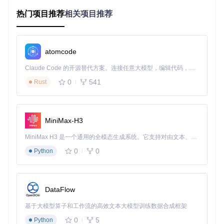
热门项目推荐
相关项目推荐
多配置管理系统
工具提供四套独立配置标签页，可分别存储不同职业或Build的
宏设置。配置间切换支持无缝过渡，且可设置切换后自动启动
对应宏，满足玩家在不同游戏场景下的快速调整需求。
atomcode
辅助功能模块
Claude Code 的开源替代方案。连接任意大模型，编辑代码，运行命令，自动验证 — 全自动执行。用 Rust 构建，极致性能。 ｜ An open-source alternative to Claude Code. Connect any LLM, edit code, run commands, and verify changes — autonomously. Built in Rust for speed. Get Started
0
541
右侧功能区集成多种实用辅助工具，包括：
Rust
血岩赌博助手：自动点击赌博界面，可设置具体点击次数
快速拾取助手：提升地面物品收集效率
铁匠分解助手：快速分解无用装备，支持安全格保护机制
MiniMax-H3
魔盒辅助工具：简化重铸、升级与转化操作流程
MiniMax H3 是一个通用的全模态生成系统。它支持对由文本、图像、视频和音频组成的多模态上下文进行统一理解，并能生成分辨率高达 2K、时长可达 15 秒的带原生立体声音频的视频。得益于面向任务泛化的系统设计，H3 在预训练阶段就已具备广泛的多模态上下文理解与生成能力，能够出色地执行复杂的多模态指令。
应用场景配置
0
0
Python
法师速刷配置方案
对于法师职业的塔拉夏陨石流Build，推荐以下配置：
DataFlow
技能
基于大模型算子和工作流的高效文本大模型训练数据合成框架
快捷
执行
间隔
延迟
用途说明
位置
键
策略
(毫秒)
(毫秒)
0
5
Python