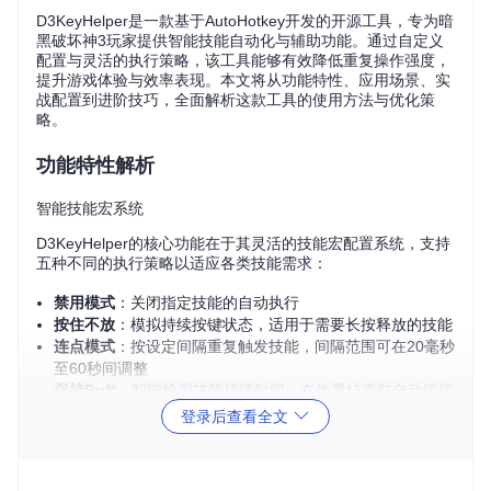
D3KeyHelper是一款基于AutoHotkey开发的开源工具，专为暗
黑破坏神3玩家提供智能技能自动化与辅助功能。通过自定义
配置与灵活的执行策略，该工具能够有效降低重复操作强度，
提升游戏体验与效率表现。本文将从功能特性、应用场景、实
战配置到进阶技巧，全面解析这款工具的使用方法与优化策
略。
功能特性解析
智能技能宏系统
D3KeyHelper的核心功能在于其灵活的技能宏配置系统，支持
五种不同的执行策略以适应各类技能需求：
禁用模式
：关闭指定技能的自动执行
按住不放
：模拟持续按键状态，适用于需要长按释放的技能
连点模式
：按设定间隔重复触发技能，间隔范围可在20毫秒
至60秒间调整
保持Buff
：智能检测技能持续时间，在效果结束前自动续接
循环模式
：按预设顺序循环触发多个技能组合
登录后查看全文
完整配置界面展示了技能宏设置区、额外设置区和辅助功能
区，支持多套配置快速切换