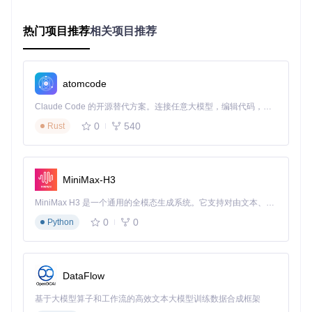
和地区的用户。传统的文本展示方式已经不能满足用户的需
求，多语言语音合成技术可以为用户提供更加直观、便捷的商
热门项目推荐
相关项目推荐
品信息获取方式。
实现方案
集成Kokoro TTS引擎
：将Kokoro TTS引擎集成到跨境电
atomcode
商平台的应用程序中。
配置多语言词典
：根据平台支持的语言类型，配置相应的
Claude Code 的开源替代方案。连接任意大模型，编辑代码，运行命令，自动验证 — 全自动执行。用 Rust 构建，极致性能。 ｜ An open-source alternative to Claude Code. Connect any LLM, edit code, run commands, and verify changes — autonomously. Built in Rust for speed. Get Started
词典文件。
0
540
实现语言自动切换
：通过智能语言检测系统，根据用户的
Rust
语言偏好或商品信息的语言类型，自动切换语音合成的语
言。
优化语音合成性能
：根据不同的设备和网络环境，调整Ko
MiniMax-H3
koro TTS引擎的参数，以达到最佳的语音合成效果。
新手常见误区
MiniMax H3 是一个通用的全模态生成系统。它支持对由文本、图像、视频和音频组成的多模态上下文进行统一理解，并能生成分辨率高达 2K、时长可达 15 秒的带原生立体声音频的视频。得益于面向任务泛化的系统设计，H3 在预训练阶段就已具备广泛的多模态上下文理解与生成能力，能够出色地执行复杂的多模态指令。
忽略词典配置
：部分开发者在集成Kokoro TTS引擎时，没
有正确配置多语言词典，导致语音合成效果不佳。
0
0
Python
过度依赖默认参数
：Kokoro TTS引擎提供了丰富的参数配
置选项，开发者应该根据实际需求进行调整，而不是过度依
赖默认参数。
DataFlow
忽视性能优化
：在不同的设备和网络环境下，Kokoro TTS
引擎的性能表现可能会有所差异，开发者需要进行针对性的
基于大模型算子和工作流的高效文本大模型训练数据合成框架
优化。