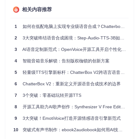
工作流程
相关内容推荐
Kokoro TTS引擎的工作流程可以分为以下几个步骤：
文本输入与预处理
：接收用户输入的文本，并进行初步的
1
如何在低配电脑上实现专业级语音合成？Chatterbox让AI发声如此简单
清洗和规范化处理。
语言检测与分类
：智能语言检测系统对文本进行分析，确
2
3大突破终结语音合成困境：Step-Audio-TTS-3B如何让方言传承与音乐创作触手可及
定其中包含的语言类型。
3
AI语音定制新范式：OpenVoice开源工具开启个性化语音交互新纪元
多语言词典匹配
：根据检测到的语言类型，调用相应的词
典文件进行发音规则和语音单元的映射。
4
智能音箱音乐解锁：告别版权枷锁的创新方案
语音合成与混合
：Bender语音混合算法对不同语言的语音
特征进行合成和融合，生成自然流畅的多语言语音。
5
轻量级TTS引擎新标杆：ChatterBox V2跨语言语音合成技术全解析
输出与播放
：将合成后的语音输出给用户，并支持播放控
制。
6
ChatterBox V2：重新定义开源语音合成技术的边界
[!TIP] Kokoro TTS引擎的核心优势在于其Bender语音混合
7
3个突破：零基础玩转开源TTS
算法，能够实现不同语言之间的无缝过渡，让多语言语音
合成更加自然流畅。
8
开源工具助力AI歌声创作：Synthesizer V Free Editor全解析
📱 实战案例：跨境电商中的多语言语音应用
9
3大突破！EmotiVoice打造开源情感语音引擎新范式
应用场景
10
突破式有声书制作：ebook2audiobook如何用AI技术重构听觉体验
在跨境电商平台中，商品信息需要以多种语言呈现给不同国家