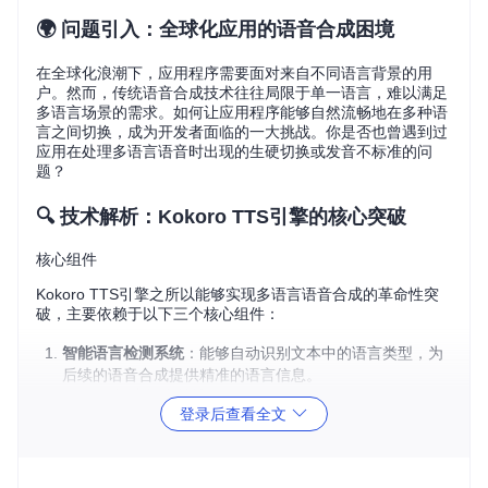
🌍 问题引入：全球化应用的语音合成困境
在全球化浪潮下，应用程序需要面对来自不同语言背景的用
户。然而，传统语音合成技术往往局限于单一语言，难以满足
多语言场景的需求。如何让应用程序能够自然流畅地在多种语
言之间切换，成为开发者面临的一大挑战。你是否也曾遇到过
应用在处理多语言语音时出现的生硬切换或发音不标准的问
题？
🔍 技术解析：Kokoro TTS引擎的核心突破
核心组件
Kokoro TTS引擎之所以能够实现多语言语音合成的革命性突
破，主要依赖于以下三个核心组件：
智能语言检测系统
：能够自动识别文本中的语言类型，为
后续的语音合成提供精准的语言信息。
Bender语音混合算法
：这是Kokoro TTS最具创新性的部
登录后查看全文
分，通过先进的音频信号处理技术，实现不同语言语音特
征的平滑过渡和自然融合。
多词典并行处理
：通过配置多个语言词典文件，引擎能够
同时处理不同语言的发音规则和语音单元映射。