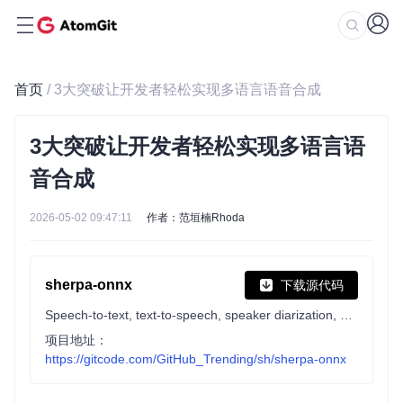
首页
/ 3大突破让开发者轻松实现多语言语音合成
3大突破让开发者轻松实现多语言语
音合成
2026-05-02 09:47:11
作者：范垣楠Rhoda
sherpa-onnx
下载源代码
Speech-to-text, text-to-speech, speaker diarization, speech enhancement, source separation, and VAD using next-gen Kaldi with onnxruntime without Internet connection. Support embedded systems, Android, iOS, HarmonyOS, Raspberry Pi, RISC-V, RK NPU, Axera NPU, Ascend NPU, x86_64 servers, websocket server/client, support 12 programming languages
项目地址：
https://gitcode.com/GitHub_Trending/sh/sherpa-onnx