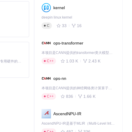
kernel
deepin linux kernel
33
16
C
ops-transformer
兼顾灵活性与易用
本项目是CANN提供的transformer类大模型算子库，实现网络在NPU上加速计算。
1.03 K
2.43 K
C++
基于Python的Xiaozhi AI，适用于想要完整Xiaozhi体验而无需拥有专用硬件的用户。
ops-nn
频，实现自己的音
本项目是CANN提供的神经网络类计算算子库，实现网络在NPU上加速计算。
836
1.66 K
C++
学生更好地学习
AscendNPU-IR
AscendNPU-IR是基于MLIR（Multi-Level Intermediate Representation）构建的，面向昇腾亲和算子编译时使用的中间表示，提供昇腾完备表达能力，通过编译优化提升昇腾AI处理器计算效率，支持通过生态框架使能昇腾AI处理器与深度调优
497
336
C++