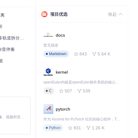
项目优选
收起
分离
析
docs
发者，克隆仓库
零基础操作方案
编译生成可执行文件。
暂无描述
杂音伴奏
843
5.64 K
Markdown
能
kernel
openEuler内核是openEuler操作系统的核心，既是系统性能与稳定性的基石，也是连接处理器、设备与服务的桥梁。
507
539
C
stems（人声
据自己的需求选择
pytorch
MiniMax H3 是一个通用的全模态生成系统。它支持对由文本、图像、视频和音频组成的多模态上下文进行统一理解，并能生成分辨率高达 2K、时长可达 15 秒的带原生立体声音频的视频。得益于面向任务泛化的系统设计，H3 在预训练阶段就已具备广泛的多模态上下文理解与生成能力，能够出色地执行复杂的多模态指令。
作为 Ascend for PyTorch 社区的核心组件，TorchNPU 是昇腾专为 PyTorch 打造的深度学习适配插件，使 PyTorch 框架能够直接调用昇腾 NPU，为开发者提供昇腾 AI 处理器的超强算力。
离后的音频文件
831
1.26 K
Python