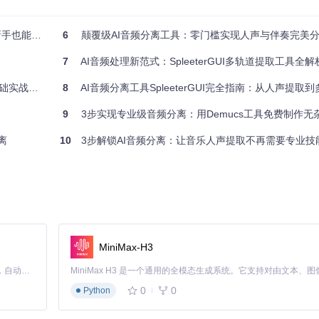
具体内容
也能秒上手
6
颠覆级AI音频分离工具：零门槛实现人声与伴奏完美
7
AI音频处理新范式：SpleeterGUI多轨道提取工具全解
下载安装包，访问项目发布页面获取最新版本；方法二：从源码构建，适合开
实战指南
8
AI音频分离工具SpleeterGUI完全指南：从人声提取到多轨道拆分的
sp/SpleeterGui，使用Visual Studio打开SpleeterGui.sln解决方案，
9
3步实现专业级音频分离：用Demucs工具免费制作无
离
10
3步解锁AI音频分离：让音乐人声提取不再需要专业技
和Spleeter 2.4引擎，下载后即可使用。
件提供了三种预设配置文件，分别是2stems（人声+伴奏分离，最常用）、4
MiniMax-H3
其他乐器），这些配置文件位于项目目录的configs/文件夹下，用户可以根
Claude Code 的开源替代方案。连接任意大模型，编辑代码，运行命令，自动验证 — 全自动执行。用 Rust 构建，极致性能。 ｜ An open-source alternative to Claude Code. Connect any LLM, edit code, run commands, and verify changes — autonomously. Built in Rust for speed. Get Started
可以直接将音频文件拖拽到列表区。添加完成后，选择输出目录，确定分
0
0
Python