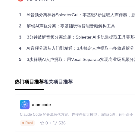
准
备
1
AI音频分离神器SpleeterGui：零基础3步提取人声伴奏，新手
事
项
2
解锁AI声轨分离：零基础玩转智能音频解构工具
获
取
有两种方式可以获取SpleeterGUI。方法一：直接
3
3分钟破解音频分离难题：Spleeter AI多轨道提取工具零基础
软
并编译，仓库地址为https://gitcode.com/gh_mirrors/
件
4
AI音频分离从入门到精通：3步搞定人声提取与多轨道拆分
检
5
3步解锁AI人声提取：用Vocal Separate实现专业级音频分
查
无需安装Python环境，软件内置便携版Python 3.10.10
环
境
执行阶段：轻松实现音频分离
热门项目推荐
相关项目推荐
准备工作完成后，就可以开始进行音频分离操作了。
首先，启动SpleeterGUI软件，在主界面顶部选择分离模式。软
atomcode
+鼓点+贝斯+其他乐器）和5stems（人声+鼓点+贝斯+钢琴+
合适的分离模式。
然后，添加需要分离的音频文件。可以点击“添加文件”按钮，也
0
536
Rust
保存位置。