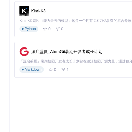
最后，点击“处理”按钮，软件会开始进行音频分离，用户可以通
Kimi-K3
图：SpleeterGUI操作界面，展示了文件添加、分离模式选择和进
优化阶段：提升分离效果与使用体验
0
0
Python
为了获得更好的分离效果和使用体验，SpleeterGUI还提供了一
对于进阶用户，可以通过“专家模式”调整分离精度和输出格式。如果
源启盛夏_AtomGit暑期开发者成长计划
性。
价值：多角色视角下的实用价值
0
1
Markdown
音乐爱好者：制作专属翻唱作品
音乐爱好者可以利用SpleeterGUI分离出歌曲的人声和伴
乐梦想。
教育工作者：助力音乐教学
在音乐教学中，教育工作者可以分离出钢琴、贝斯等独立轨道，
乐器。
内容创作者：丰富创作素材