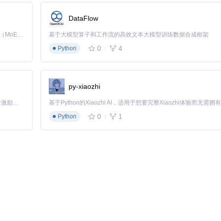
过进度条查看分离进度，等待进度条完成即可。
DataFlow
度显示区域， alt="音频分离步骤"
Kimi K3 是Kimi能力最强的模型：这是一个拥有 2.8 万亿参数的混合专家（MoE）模型，具备原生视觉理解能力，并支持 100 万 token 的上下文窗口。
基于大模型算子和工作流的高效文本大模型训练数据合成框架
0
4
Python
些进阶技巧。
需要使用自定义Python环境，在设置中指定本地Python路径即可，
py-xiaozhi
「源启盛夏」暑期校园开发者成长计划旨在激活校园开源力量，通过积分激励、认证扶持、资源倾斜等形式，引导高校组织和开发者完成「入驻 — 建项目 — 做贡献 — 获认证 — 得资源」的完整闭环。无论你是想带领社团入驻平台的组织者，还是希望用代码贡献证明自己的开发者，都能在这里找到属于你的成长路径。
0
1
Python
奏，去除原唱人声后，保留高质量伴奏，配合后期处理制作出接近原版的翻唱音
作为乐器练习时的跟弹伴奏，变速不变调，效果远超传统消音软件，帮助