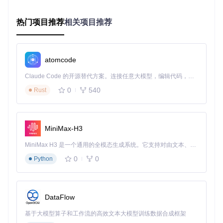
音频播放设备，就能享受到极致的音质体验。比如，你可以将
下载的无损音乐传输到高端播放器中，在家中打造私人音乐殿
堂。
热门项目推荐
相关项目推荐
👉
如何用tidal-dl-ng助力内容创作者工作
内容创作者在制作
视频、音频等内容时，常常需要用到高品质的背景音乐。tidal-
atomcode
dl-ng可以帮助他们快速下载所需的无损音乐，确保背景音乐的
音质。而且完整的元数据保留功能，能让他们方便地管理和引
Claude Code 的开源替代方案。连接任意大模型，编辑代码，运行命令，自动验证 — 全自动执行。用 Rust 构建，极致性能。 ｜ An open-source alternative to Claude Code. Connect any LLM, edit code, run commands, and verify changes — autonomously. Built in Rust for speed. Get Started
用音乐资源。
0
540
Rust
👉
如何用tidal-dl-ng让普通用户轻松备份音乐
普通用户可能
只是想将自己喜爱的TIDAL音乐备份到本地，以便在没有网络
的时候也能聆听。tidal-dl-ng的操作简单直观，只需在搜索栏
中输入歌曲、专辑或艺术家名称，找到想要的内容后点击下载
MiniMax-H3
即可。它会自动将音乐保存到你设置的路径中，非常方便。
MiniMax H3 是一个通用的全模态生成系统。它支持对由文本、图像、视频和音频组成的多模态上下文进行统一理解，并能生成分辨率高达 2K、时长可达 15 秒的带原生立体声音频的视频。得益于面向任务泛化的系统设计，H3 在预训练阶段就已具备广泛的多模态上下文理解与生成能力，能够出色地执行复杂的多模态指令。
tidal-dl-ng主界面操作流程
0
0
Python
进阶技巧指南
👉
如何用tidal-dl-ng进行音质参数的个性化调整
🔧 打开工具
DataFlow
的设置界面，找到音质设置选项。你可以根据自己的设备性能
和存储空间，调整音频的比特率、采样率等参数。如果你有高
基于大模型算子和工作流的高效文本大模型训练数据合成框架
端的音频设备，可以选择较高的参数以获得更好的音质；如果