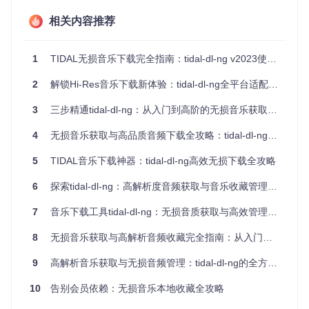
安装Python 3.12或更高版本。然后打开命令行工具，输入以
下命令进行安装：
相关内容推荐
1
TIDAL无损音乐下载完全指南：tidal-dl-ng v2023使用教程
如果你需要使用图形界面，可输入：
2
解锁Hi-Res音乐下载新体验：tidal-dl-ng全平台适配测评（2024实测版）
pip install --upgrade 
"tidal-dl-ng[gui]"
3
三步精通tidal-dl-ng：从入门到高阶的无损音乐获取与多平台适配全攻略
4
无损音乐获取与高品质音频下载全攻略：tidal-dl-ng进阶指南
安装完成后，在命令行输入相应命令即可启动工具。
5
TIDAL音乐下载神器：tidal-dl-ng高效无损下载全攻略
👉
如何用账号登录并完成初始设置
🔧 启动工具后，会出现登
录界面，输入你的TIDAL账号和密码进行登录。登录成功后，
6
探索tidal-dl-ng：高解析度音频获取与音乐收藏管理的创新解决方案
你可以根据自己的需求进行一些初始设置，比如默认下载音
质、下载路径等。设置完成后，就可以开始使用工具下载音乐
7
音乐下载工具tidal-dl-ng：无损音质获取与高效管理指南
了。
8
无损音乐获取与高解析音频收藏完全指南：从入门到精通
功能场景应用
9
高解析音乐获取与无损音频管理：tidal-dl-ng的全方位解决方案
👉
如何用tidal-dl-ng满足音乐发烧友需求
音乐发烧友对音质
10
告别会员依赖：无损音乐本地收藏全攻略
有着极高的追求。tidal-dl-ng支持下载最高品质的无损音频，
你可以在设置中选择最高音质选项。下载完成后，通过专业的