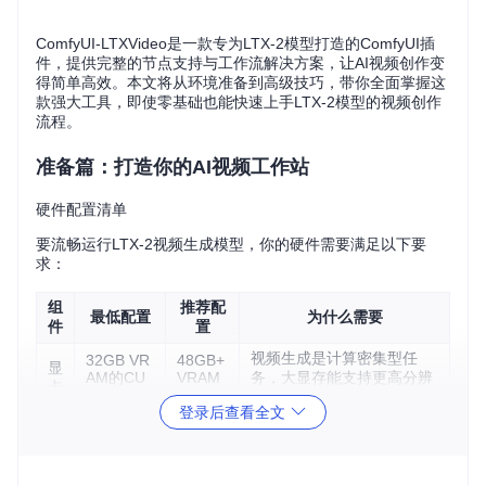
ComfyUI-LTXVideo是一款专为LTX-2模型打造的ComfyUI插
件，提供完整的节点支持与工作流解决方案，让AI视频创作变
得简单高效。本文将从环境准备到高级技巧，带你全面掌握这
款强大工具，即使零基础也能快速上手LTX-2模型的视频创作
流程。
准备篇：打造你的AI视频工作站
硬件配置清单
要流畅运行LTX-2视频生成模型，你的硬件需要满足以下要
求：
组
推荐配
最低配置
为什么需要
件
置
视频生成是计算密集型任
32GB VR
48GB+
显
AM的CU
VRAM
务，大显存能支持更高分辨
卡
专业卡
DA GPU
率和更长视频
登录后查看全文
存放模型文件（约50GB）
存
100GB可
200GB
和生成缓存，SSD可提升模
储
用空间
SSD
型加载速度