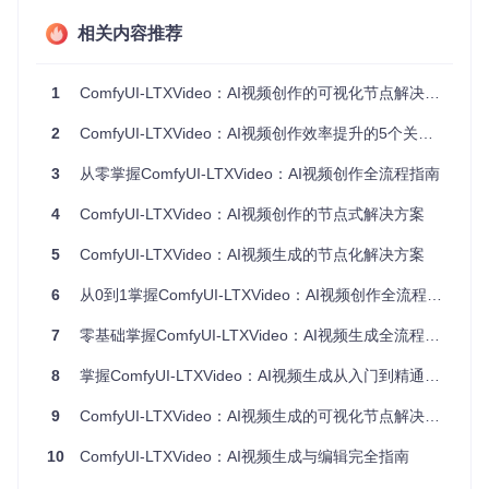
C
8核处理
12核及
处理视频序列和辅助计算任
P
相关内容推荐
器
以上
务
U
内
32GB系
确保系统整体流畅运行，避
64GB
1
ComfyUI-LTXVideo：AI视频创作的可视化节点解决方案
内存
存
统内存
免内存瓶颈
软件环境准备
2
ComfyUI-LTXVideo：AI视频创作效率提升的5个关键维度
在开始安装前，请确保你的系统已具备：
3
从零掌握ComfyUI-LTXVideo：AI视频创作全流程指南
Python 3.8及以上版本（推荐3.10，兼容性最佳）
4
ComfyUI-LTXVideo：AI视频创作的节点式解决方案
已安装ComfyUI主程序
pip包管理工具（用于安装依赖）
5
ComfyUI-LTXVideo：AI视频生成的节点化解决方案
Git版本控制工具（用于手动安装）
6
从0到1掌握ComfyUI-LTXVideo：AI视频创作全流程实践指南
💡
技术教练提示
：提前检查CUDA驱动是否为最新版本，过时
的驱动可能导致模型加载失败或性能下降。
7
零基础掌握ComfyUI-LTXVideo：AI视频生成全流程指南
安装篇：三步搞定插件部署
8
掌握ComfyUI-LTXVideo：AI视频生成从入门到精通的实战指南
9
ComfyUI-LTXVideo：AI视频生成的可视化节点解决方案
方法一：ComfyUI Manager安装（推荐新手）
1️⃣ 启动ComfyUI，点击界面上方的"Manager"按钮（或直接按
10
ComfyUI-LTXVideo：AI视频生成与编辑完全指南
Ctrl+M快捷键）