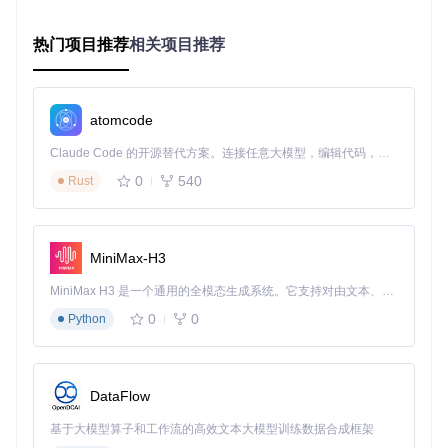
2️⃣ 在弹出的管理面板中，选择"Install Custom Nodes"选项
3️⃣ 在搜索框输入"LTXVideo"，找到对应插件后点击"Install"
热门项目推荐
相关项目推荐
4️⃣ 等待安装完成（通常需要2-5分钟），然后重启ComfyUI
✅
安装验证
：重启后在节点菜单中看到"LTXVideo"分类，即表
示安装成功
atomcode
方法二：手动安装（适合技术进阶用户）
Claude Code 的开源替代方案。连接任意大模型，编辑代码，运行命令，自动验证 — 全自动执行。用 Rust 构建，极致性能。 ｜ An open-source alternative to Claude Code. Connect any LLM, edit code, run commands, and verify changes — autonomously. Built in Rust for speed. Get Started
0
540
1️⃣ 打开终端，导航到ComfyUI的custom-nodes目录：
Rust
cd
MiniMax-H3
2️⃣ 克隆项目仓库：
MiniMax H3 是一个通用的全模态生成系统。它支持对由文本、图像、视频和音频组成的多模态上下文进行统一理解，并能生成分辨率高达 2K、时长可达 15 秒的带原生立体声音频的视频。得益于面向任务泛化的系统设计，H3 在预训练阶段就已具备广泛的多模态上下文理解与生成能力，能够出色地执行复杂的多模态指令。
0
0
Python
git 
clone
3️⃣ 安装依赖包：
DataFlow
cd
基于大模型算子和工作流的高效文本大模型训练数据合成框架
 ComfyUI-LTXVideo
