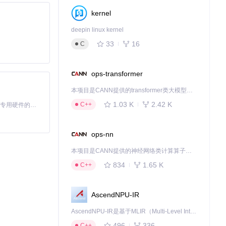
kernel
deepin linux kernel
33
16
C
ops-transformer
本项目是CANN提供的transformer类大模型算子库，实现网络在NPU上加速计算。
1.03 K
2.42 K
C++
基于Python的Xiaozhi AI，适用于想要完整Xiaozhi体验而无需拥有专用硬件的用户。
ops-nn
本项目是CANN提供的神经网络类计算算子库，实现网络在NPU上加速计算。
834
1.65 K
C++
cpp则实现了文件
AscendNPU-IR
AscendNPU-IR是基于MLIR（Multi-Level Intermediate Representation）构建的，面向昇腾亲和算子编译时使用的中间表示，提供昇腾完备表达能力，通过编译优化提升昇腾AI处理器计算效率，支持通过生态框架使能昇腾AI处理器与深度调优
生成相应的解密
496
336
C++