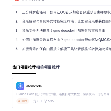
如何在不同操作系统上安装QMC解码器？
安装QMC解码器非常简单，只需三步即可完成。无论你使用哪
1
三分钟解密秘籍：如何让QQ音乐加密音频重获自由播放权
首先，你需要准备好必要的环境：Git版本控制工具、CMake构
2
音乐解密与音频格式转换完全指南：让加密音乐重获自由
具，如果你是一名开发者，可能已经安装好了。如果没有，你可
3
音乐文件无法播放？qmc-decoder让加密音频重获自由
接下来，获取源代码。打开终端，输入以下命令：
4
如何让加密音乐重获自由？qmc-decoder帮你解决QMC
git 
clone
5
加密音乐如何自由播放？解密工具让音频格式转换如此简
cd
 qmc-decoder

最后，编译构建。根据你的操作系统，选择相应的命令：
热门项目推荐
相关项目推荐
对于Linux用户：
mkdir
 build && 
cd
 build

atomcode
cmake ..

0
535
Rust
对于macOS用户，还需要先安装CMake：