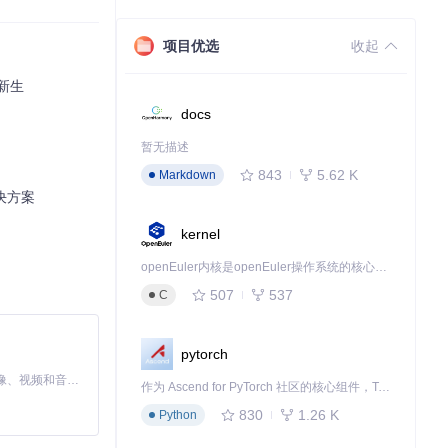
项目优选
收起
开发的常用工
获新生
docs
暂无描述
843
5.62 K
Markdown
决方案
kernel
openEuler内核是openEuler操作系统的核心，既是系统性能与稳定性的基石，也是连接处理器、设备与服务的桥梁。
507
537
C
pytorch
MiniMax H3 是一个通用的全模态生成系统。它支持对由文本、图像、视频和音频组成的多模态上下文进行统一理解，并能生成分辨率高达 2K、时长可达 15 秒的带原生立体声音频的视频。得益于面向任务泛化的系统设计，H3 在预训练阶段就已具备广泛的多模态上下文理解与生成能力，能够出色地执行复杂的多模态指令。
作为 Ascend for PyTorch 社区的核心组件，TorchNPU 是昇腾专为 PyTorch 打造的深度学习适配插件，使 PyTorch 框架能够直接调用昇腾 NPU，为开发者提供昇腾 AI 处理器的超强算力。
830
1.26 K
Python