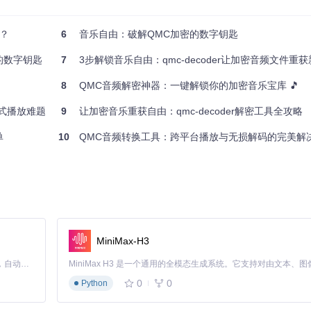
种操作系统，都能轻松上手。
？
6
音乐自由：破解QMC加密的数字钥匙
建系统（3.0以上版本）以及适合你系统的C++编译器。这些工具都是软件
的数字钥匙
7
3步解锁音乐自由：qmc-decoder让加密音频文件重
以在各自的官方网站上找到详细的安装指南。
8
QMC音频解密神器：一键解锁你的加密音乐宝库 🎵
格式播放难题
9
让加密音乐重获自由：qmc-decoder解密工具全攻略
单
10
QMC音频转换工具：跨平台播放与无损解码的完美解
MiniMax-H3
Claude Code 的开源替代方案。连接任意大模型，编辑代码，运行命令，自动验证 — 全自动执行。用 Rust 构建，极致性能。 ｜ An open-source alternative to Claude Code. Connect any LLM, edit code, run commands, and verify changes — autonomously. Built in Rust for speed. Get Started
0
0
Python