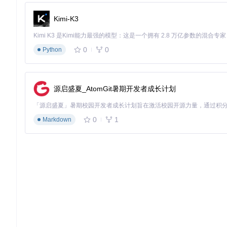
Kimi-K3
mkdir
 build && 
cd
 build

cmake ..

0
0
Python
对于Windows用户，建议在PowerShell或VS 2019的Native Tool
mkdir
源启盛夏_AtomGit暑期开发者成长计划
cd
 build

cmake -G 
"NMake Makefiles"
 .. -DCMAKE_BUILD_TYPE=Release
0
1
Markdown
编译完成后，你会在build目录下找到生成的可执行文件。
QMC解码器的工作原理是什么？
QMC解码器的核心技术集中在src目录下的两个关键文件：seed.hpp和
解密的主要逻辑。
音频解密流程
图：QMC解码器的音频解密流程示意图，展示了
解密过程主要分为四个步骤：首先，程序会自动识别文件格式，支持