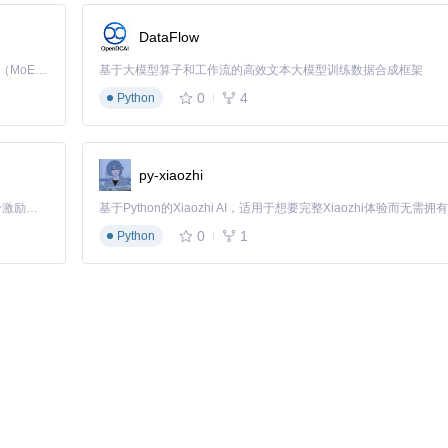
DataFlow
Kimi K3 是Kimi能力最强的模型：这是一个拥有 2.8 万亿参数的混合专家（MoE）模型，具备原生视觉理解能力，并支持 100 万 token 的上下文窗口。
基于大模型算子和工作流的高效文本大模型训练数据合成框架
0
4
Python
s Command Prompt中执行：
py-xiaozhi


「源启盛夏」暑期校园开发者成长计划旨在激活校园开源力量，通过积分激励、认证扶持、资源倾斜等形式，引导高校组织和开发者完成「入驻 — 建项目 — 做贡献 — 获认证 — 得资源」的完整闭环。无论你是想带领社团入驻平台的组织者，还是希望用代码贡献证明自己的开发者，都能在这里找到属于你的成长路径。
0
1
Python
decoder.cpp。seed.hpp包含了密钥生成算法的核心，而decoder.
从文件识别到最终输出的完整过程
QMC3、QMC0、QMCFLAC等多种格式。然后，根据文件类型动态