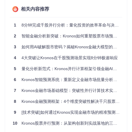
Kronos系统将K线数据转化为AI可理解的Token序列，并通过
相关内容推荐
自回归模型进行预测的完整流程
💡
技术原理快速理解
：这项技术类似于自然语言处理中的单词
1
8分钟完成千股并行分析：量化投资的效率革命与决策范式升级
编码，不同的是Kronos编码的是金融时间序列数据。通过BSQ
量化操作，系统将连续的价格波动转化为离散的Token表示，
2
智能金融分析新突破：Kronos如何重塑股票市场预测范式
既保留了市场的细微波动特征，又大大降低了模型的计算复杂
度。
3
如何用AI破解股市密码？揭秘Kronos金融大模型的实战价值
在实际应用中，这种Token化处理让AI能够像阅读文本一样"阅
读"K线图。某量化基金经理表示："以前我们需要人工设计上
4
4大突破让Kronos在千股预测场景实现8分钟极速响应
百个技术指标，现在Kronos能自动从原始K线中提取有效特
征，这让我们的策略开发效率提升了至少3倍。"
5
量化分析新范式：Kronos并行计算框架引领金融AI实时处理革命
突破二：会"联想"的自回归预测模型
6
Kronos智能预测系统：重新定义金融市场批量分析的技术范式
传统的时间序列预测模型往往只能看到"眼前"的数据，而Kron
7
Kronos金融市场基础模型：突破性并行计算技术实现千只股票8分钟精准预测
os的自回归预训练机制让AI具备了"联想"能力。基于因果Trans
former块的堆叠设计，模型能够像人类分析师一样，结合历史
8
Kronos金融预测框架：4个维度突破性解决千只股票实时预测难题
数据中的相似模式进行预测。这种设计不仅考虑了当前时刻的
市场状态，还能捕捉到跨时间周期的依赖关系。
9
[技术突破]如何通过Kronos实现金融市场的精准预测与智能交易？
在实际操作中，这种能力表现为对市场转折点的精准把握。当
10
Kronos股票并行预测：从架构创新到实战落地的三大突破
某只股票出现特定的K线组合时，Kronos能够联想到过去类似
情况下的价格走势，从而做出更准确的预测。一家对冲基金利