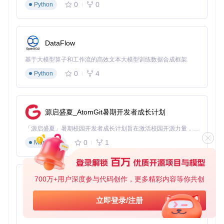
0
0
Python
研究团队首先准备了阿里巴巴过去半年的5分钟K线数据，包括
开盘价、最高价、最低价、收盘价和成交量五个维度。然后在
Kronos系统中加载预训练模型，并根据港股的波动性特点，调
整了以下参数：
DataFlow
时间窗口：设置为240个时间步（对应20小时交易数据）
基于大模型算子和工作流的高效文本大模型训练数据合成框架
预测步长：未来12个时间步（1小时）
0
4
批处理大小：根据GPU显存调整为64
Python
预测结果与决策应用
Kronos系统在3分钟内完成了模型加载和预测计算，输出了未
来1小时的价格和成交量预测曲线。
源启盛夏_AtomGit暑期开发者成长计划
「源启盛夏」暑期校园开发者成长计划旨在激活校园开源力量，通过积分激励、认证扶持、资源倾斜等形式，引导高校组织和开发者完成「入驻 — 建项目 — 做贡献 — 获认证 — 得资源」的完整闭环。无论你是想带领社团入驻平台的组织者，还是希望用代码贡献证明自己的开发者，都能在这里找到属于你的成长路径。
Kronos对阿里巴巴(09988)5分钟K线的预测结果，蓝色为历史
0
1
数据，红色为预测曲线
Markdown
从图中可以看出，系统准确预测了即将到来的价格下跌趋势。
基金经理根据这一预测，及时调整了日内交易策略，在价格回
调前减持了部分仓位，避免了约3%的损失。更重要的是，这
700万+用户深度参与代码创作，更多精彩内容等你共创
py-xiaozhi
种分析不仅限于单只股票，系统可以同时对整个港股市场的数
百只股票进行类似分析。
基于Python的Xiaozhi AI，适用于想要完整Xiaozhi体验而无需拥有专用硬件的用户。
立即登录/注册
0
1
Python
如何构建自己的智能预测系统？四步快速上手