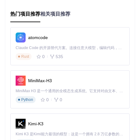
用这项技术，成功在2024年的几次市场回调前调整了持仓结
构，规避了超过15%的潜在损失。
热门项目推荐
相关项目推荐
突破三：让千只股票预测像浏览网页一样轻松
面对成百上千只股票的分析需求，传统系统往往力不从心。Kr
onos的分布式并行计算架构彻底解决了这一难题。通过动态批
atomcode
处理调整和梯度累积技术，系统能够同时处理上千只股票的预
测任务，在保持预测精度的同时，将显存占用降低了20%，实
Claude Code 的开源替代方案。连接任意大模型，编辑代码，运行命令，自动验证 — 全自动执行。用 Rust 构建，极致性能。 ｜ An open-source alternative to Claude Code. Connect any LLM, edit code, run commands, and verify changes — autonomously. Built in Rust for speed. Get Started
现了53.8%的吞吐量提升。
0
535
Rust
这种并行计算能力让全市场扫描成为可能。一位专注于指数增
强策略的基金经理分享道："以前我们只能关注沪深300中的几
十只核心股票，现在借助Kronos，我们可以每天对所有成分股
进行全面评估，发现更多被低估的投资机会。"
MiniMax-H3
实战案例：从数据到决策的完整流程
MiniMax H3 是一个通用的全模态生成系统。它支持对由文本、图像、视频和音频组成的多模态上下文进行统一理解，并能生成分辨率高达 2K、时长可达 15 秒的带原生立体声音频的视频。得益于面向任务泛化的系统设计，H3 在预训练阶段就已具备广泛的多模态上下文理解与生成能力，能够出色地执行复杂的多模态指令。
0
0
Python
案例背景：港股阿里巴巴(09988)的5分钟K线预测
让我们通过一个具体案例，看看Kronos如何将技术突破转化为
实际投资价值。某私募机构使用Kronos对港股阿里巴巴(0998
Kimi-K3
8)的5分钟K线数据进行预测，希望捕捉日内交易机会。
Kimi K3 是Kimi能力最强的模型：这是一个拥有 2.8 万亿参数的混合专家（MoE）模型，具备原生视觉理解能力，并支持 100 万 token 的上下文窗口。
数据准备与模型配置