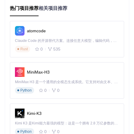
内存
8GB RAM及以上
4GB RAM
热门项目推荐
相关项目推荐
支持DirectX 11的独立
显卡
集成显卡
显卡
显示
1920×1080分辨率，60
atomcode
1920×1080分辨率
设置
Hz刷新率
Claude Code 的开源替代方案。连接任意大模型，编辑代码，运行命令，自动验证 — 全自动执行。用 Rust 构建，极致性能。 ｜ An open-source alternative to Claude Code. Connect any LLM, edit code, run commands, and verify changes — autonomously. Built in Rust for speed. Get Started
游戏
窗口化全屏模式，画质
窗口化模式
0
535
Rust
设置
中等
安装与初始化步骤
获取项目源码
MiniMax-H3
MiniMax H3 是一个通用的全模态生成系统。它支持对由文本、图像、视频和音频组成的多模态上下文进行统一理解，并能生成分辨率高达 2K、时长可达 15 秒的带原生立体声音频的视频。得益于面向任务泛化的系统设计，H3 在预训练阶段就已具备广泛的多模态上下文理解与生成能力，能够出色地执行复杂的多模态指令。
git 
clone
0
0
Python
环境配置
安装Python 3.8或更高版本
Kimi-K3
安装依赖包：
pip install -r requirements.txt
确保游戏设置为窗口化全屏模式，关闭HDR和垂直同步
Kimi K3 是Kimi能力最强的模型：这是一个拥有 2.8 万亿参数的混合专家（MoE）模型，具备原生视觉理解能力，并支持 100 万 token 的上下文窗口。
安全设置
0
0
Python