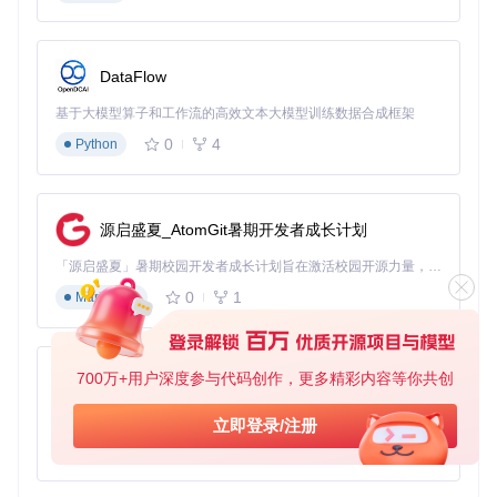
将工具目录添加至杀毒软件白名单
以管理员权限运行：右键
ok-ww.exe
选择"以管理员身
份运行"
DataFlow
首次启动时允许防火墙通过
基于大模型算子和工作流的高效文本大模型训练数据合成框架
注意
：工具需要在游戏运行状态下才能正常工作，请确保
0
4
Python
游戏已启动并处于窗口化全屏模式。
核心功能模块：自动化操作全解析
源启盛夏_AtomGit暑期开发者成长计划
日常任务自动化：解放双手，轻松完成每日内容
「源启盛夏」暑期校园开发者成长计划旨在激活校园开源力量，通过积分激励、认证扶持、资源倾斜等形式，引导高校组织和开发者完成「入驻 — 建项目 — 做贡献 — 获认证 — 得资源」的完整闭环。无论你是想带领社团入驻平台的组织者，还是希望用代码贡献证明自己的开发者，都能在这里找到属于你的成长路径。
每天上线后需要完成日常委托、活跃度任务和材料收集，流程
0
1
Markdown
固定但耗时较长？OK-WW的日常任务自动化功能可以帮你解
决这个问题。
功能启用步骤
在工具主界面启用"自动登录"和"日常任务"模块
700万+用户深度参与代码创作，更多精彩内容等你共创
py-xiaozhi
设置任务优先级：每日委托 > 素材收集 > 活跃度奖励
启动任务后，工具将自动完成所有日常内容
基于Python的Xiaozhi AI，适用于想要完整Xiaozhi体验而无需拥有专用硬件的用户。
立即登录/注册
0
1
Python
工具主界面的功能开关配置面板，显示自动战斗、对话跳过和