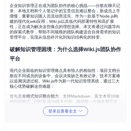
企业知识管理正在成为团队协作的核心挑战——分散在聊天记
录、本地文档和个人笔记中的宝贵信息难以整合，新成员上手
缓慢，重要知识随人员流动而流失。作为一款基于Node.js构
建的现代化wiki应用，Wiki.js以其低代码部署特性和高扩展
性，正在成为解决这些痛点的理想选择。本文将通过问题导向
的探索式教学，帮助不同规模的团队构建适合自身需求的知识
管理平台，实现从信息碎片化到知识结构化的转变。
破解知识管理困境：为什么选择Wiki.js团队协作
平台
现代企业面临的知识管理痛点具有惊人的相似性：项目文档分
散在不同成员的设备中、会议决策缺乏有效记录、技术方案难
以追溯演进过程。Wiki.js作为新一代知识管理系统，通过三大
核心优势破解这些难题：
首先是
全栈式知识整合能力
，支持Markdown、富文本等10余
种内容格式，同时集成Git版本控制，确保每一次修改都可追
溯。其次是
精细化权限管理
，通过用户组和页面级权限设置，
登录后查看全文
既能保障核心知识安全，又能实现灵活的协作共享。最后是
模
块化扩展架构
，从存储后端到编辑器类型，从认证方式到搜索
引擎，均可根据团队需求灵活配置。