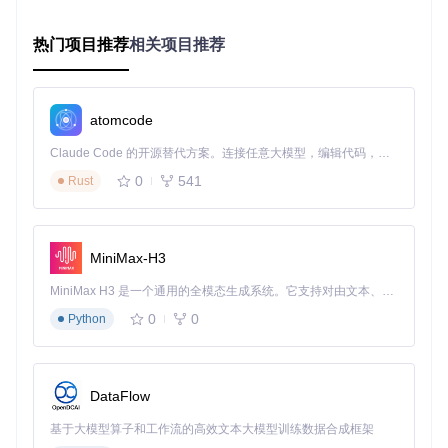
大型团队（>50
PostgreSQL
云存储+C
8核16G
集群
人）
DN
热门项目推荐
相关项目推荐
项目源码获取与环境准备
获取项目源码的基础方式是通过Git克隆：
atomcode
git 
clone
Claude Code 的开源替代方案。连接任意大模型，编辑代码，运行命令，自动验证 — 全自动执行。用 Rust 构建，极致性能。 ｜ An open-source alternative to Claude Code. Connect any LLM, edit code, run commands, and verify changes — autonomously. Built in Rust for speed. Get Started
cd
0
541
Rust
💡
部署技巧
：对于没有服务器管理经验的团队，推荐使用Doc
ker Compose部署，可大幅降低环境配置复杂度。而有DevOp
s经验的团队则可选择手动部署，获得更精细的系统控制权。
MiniMax-H3
实现核心功能配置：从安装到系统初始化
MiniMax H3 是一个通用的全模态生成系统。它支持对由文本、图像、视频和音频组成的多模态上下文进行统一理解，并能生成分辨率高达 2K、时长可达 15 秒的带原生立体声音频的视频。得益于面向任务泛化的系统设计，H3 在预训练阶段就已具备广泛的多模态上下文理解与生成能力，能够出色地执行复杂的多模态指令。
0
0
Python
完成环境准备后，进入核心配置阶段。这一阶段的目标是让系
统正常运行并完成基础设置，为后续的内容管理做好准备。
两种部署路径对比
DataFlow
基础版：Docker Compose一键部署
基于大模型算子和工作流的高效文本大模型训练数据合成框架
创建docker-compose.yml文件，配置内容如下：