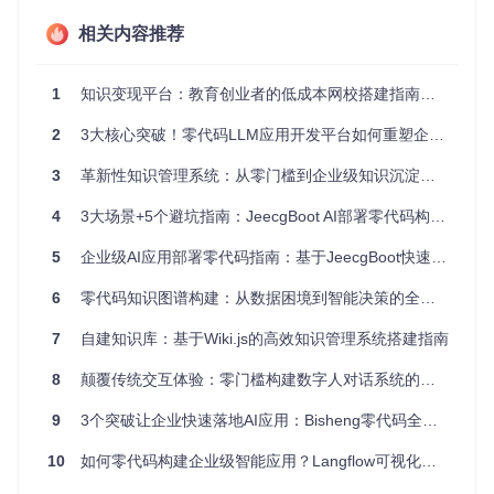
图1：Wiki.js知识管理系统架构示意图，展示了其模块化设计
相关内容推荐
如何支持企业级知识管理需求
选择最适合的部署方案：环境准备与项目获取
1
知识变现平台：教育创业者的低成本网校搭建指南与商业落地策略
2
3大核心突破！零代码LLM应用开发平台如何重塑企业AI落地效率
部署Wiki.js的第一步是选择最适合团队规模的实施路径。无论
是初创团队的快速验证，还是大型企业的稳定部署，都需要先
完成基础环境准备。
3
革新性知识管理系统：从零门槛到企业级知识沉淀的4阶段实战指南
环境兼容性检查清单
4
3大场景+5个避坑指南：JeecgBoot AI部署零代码构建企业级AI应用全攻略
Wiki.js对系统环境有基本要求：Node.js需10.12版本以上，数
5
企业级AI应用部署零代码指南：基于JeecgBoot快速构建智能业务系统
据库可选用PostgreSQL、MySQL、SQLite或MariaDB，存储
方案则支持本地磁盘、Git仓库、AWS S3等多种选项。不同规
6
零代码知识图谱构建：从数据困境到智能决策的全流程解决方案
模团队的环境准备重点各不相同：
7
自建知识库：基于Wiki.js的高效知识管理系统搭建指南
服务器
团队类型
推荐数据库
存储方案
配置
8
颠覆传统交互体验：零门槛构建数字人对话系统的技术革命
小型团队（<10
本地磁盘
2核4G
SQLite
9
3个突破让企业快速落地AI应用：Bisheng零代码全攻略
人）
中型团队（10-5
Git+本地
10
如何零代码构建企业级智能应用？Langflow可视化框架全攻略
4核8G
PostgreSQL
0人）
混合