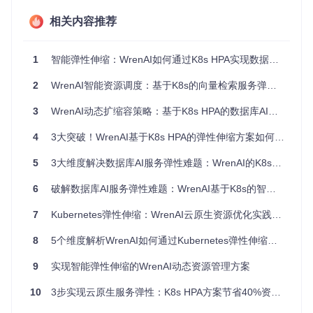
保障之间找到最佳平衡点，是AI服务弹性伸缩需要解决的关键
问题。
相关内容推荐
成本敏感型场景下的挑战
对于许多企业，尤其是中小企业来说，成本是一个重要的考量
1
智能弹性伸缩：WrenAI如何通过K8s HPA实现数据库负载均衡与资源优化
因素。持续运行多副本的AI模型服务会显著增加云资源支出。
如何在保证服务可用性的前提下，最大限度地降低成本，是弹
2
WrenAI智能资源调度：基于K8s的向量检索服务弹性伸缩方案
性伸缩方案必须面对的现实挑战。
3
WrenAI动态扩缩容策略：基于K8s HPA的数据库AI服务弹性优化实践
方案设计：WrenAI的K8s HPA弹性伸缩架构
4
3大突破！WrenAI基于K8s HPA的弹性伸缩方案如何解决数据库AI服务资源困境
基于多维度指标的智能决策机制
5
3大维度解决数据库AI服务弹性难题：WrenAI的K8s智能伸缩方案
WrenAI的弹性伸缩方案不仅仅依赖于CPU和内存等基础资源
指标，还结合了AI模型服务的特有指标，如推理延迟、请求队
6
破解数据库AI服务弹性难题：WrenAI基于K8s的智能伸缩实践
列长度等。通过多维度指标的综合分析，实现更精准的弹性伸
缩决策。例如，当推理延迟超过预设阈值时，自动触发扩容操
7
Kubernetes弹性伸缩：WrenAI云原生资源优化实践指南
作；当请求队列长度低于一定值时，进行缩容。
8
5个维度解析WrenAI如何通过Kubernetes弹性伸缩实现数据库负载优化
分级弹性策略的设计与实现
9
实现智能弹性伸缩的WrenAI动态资源管理方案
为了应对不同类型的负载变化，WrenAI采用了分级弹性策
略。L1级基于基础CPU/内存指标，用于应对常规负载波动；L
10
3步实现云原生服务弹性：K8s HPA方案节省40%资源成本
2级基于推理延迟和请求队列长度等业务指标，用于应对突发
的高负载；L3级则结合业务预测数据，进行预先扩容，以应对