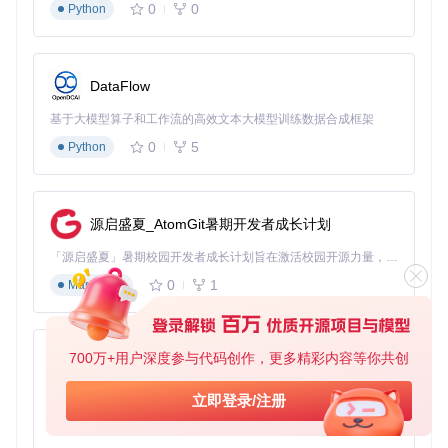
0
0
Python
name:
cpu
target:
type:
Utilization
averageUtilization:
65
DataFlow
-
type:
Resource
resource:
基于大模型算子和工作流的高效文本大模型训练数据合成框架
name:
memory
target:
0
5
Python
type:
Utilization
averageUtilization:
75
behavior:
scaleUp:
源启盛夏_AtomGit暑期开发者成长计划
stabilizationWindowSeconds:
45
policies:
「源启盛夏」暑期校园开发者成长计划旨在激活校园开源力量，通过积分激励、认证扶持、资源倾斜等形式，引导高校组织和开发者完成「入驻 — 建项目 — 做贡献 — 获认证 — 得资源」的完整闭环。无论你是想带领社团入驻平台的组织者，还是希望用代码贡献证明自己的开发者，都能在这里找到属于你的成长路径。
-
type:
Percent
0
1
Markdown
value:
60
periodSeconds:
90
scaleDown:
stabilizationWindowSeconds:
420
700万+用户深度参与代码创作，更多精彩内容等你共创
policies:
py-xiaozhi
-
type:
Percent
value:
25
基于Python的Xiaozhi AI，适用于想要完整Xiaozhi体验而无需拥有专用硬件的用户。
立即登录/注册
periodSeconds:
360
0
1
Python