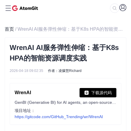
首页
/ WrenAI AI服务弹性伸缩：基于K8s HPA的智能资源调度实践
WrenAI AI服务弹性伸缩：基于K8s
HPA的智能资源调度实践
2026-04-18 09:02:35
作者：凌朦慧Richard
WrenAI
下载源代码
GenBI (Generative BI) for AI agents, an open-source, governed text-to-SQL through an open context layer that turns natural-language questions into trusted dashboards, charts, and SQL across 20+ data sources, such as BigQuery, Snowflake, PostgreSQL, ClickHouse, Amazon Redshift, Databricks and more.
项目地址：
https://gitcode.com/GitHub_Trending/wr/WrenAI