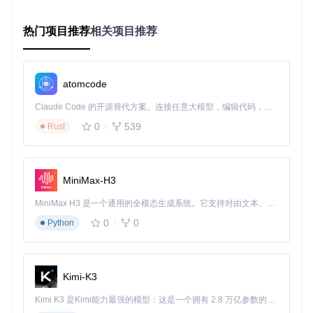
可预见的流量高峰，如电商大促期间的AI服务需求。
热门项目推荐
相关项目推荐
图：WrenAI工作流程展示了从业务问题输入到结果输出的全
过程，体现了其在处理各类业务问题时的高效性和智能性
HPA配置的优化与创新
atomcode
在HPA配置方面，WrenAI进行了针对性的优化。以下是一个关
Claude Code 的开源替代方案。连接任意大模型，编辑代码，运行命令，自动验证 — 全自动执行。用 Rust 构建，极致性能。 ｜ An open-source alternative to Claude Code. Connect any LLM, edit code, run commands, and verify changes — autonomously. Built in Rust for speed. Get Started
键的HPA配置示例：
0
539
Rust
apiVersion:
autoscaling/v2
kind:
HorizontalPodAutoscaler
metadata:
MiniMax-H3
name:
wren-ai-model-service-hpa
spec:
MiniMax H3 是一个通用的全模态生成系统。它支持对由文本、图像、视频和音频组成的多模态上下文进行统一理解，并能生成分辨率高达 2K、时长可达 15 秒的带原生立体声音频的视频。得益于面向任务泛化的系统设计，H3 在预训练阶段就已具备广泛的多模态上下文理解与生成能力，能够出色地执行复杂的多模态指令。
scaleTargetRef:
0
0
Python
apiVersion:
apps/v1
kind:
Deployment
name:
wren-ai-model-service
minReplicas:
2
maxReplicas:
15
Kimi-K3
metrics:
-
type:
Resource
Kimi K3 是Kimi能力最强的模型：这是一个拥有 2.8 万亿参数的混合专家（MoE）模型，具备原生视觉理解能力，并支持 100 万 token 的上下文窗口。
resource: