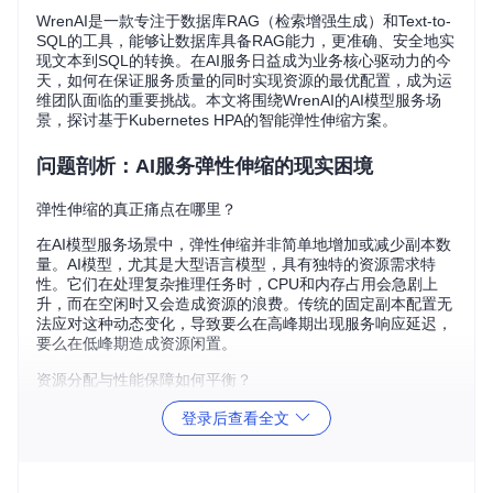
WrenAI是一款专注于数据库RAG（检索增强生成）和Text-to-
SQL的工具，能够让数据库具备RAG能力，更准确、安全地实
现文本到SQL的转换。在AI服务日益成为业务核心驱动力的今
天，如何在保证服务质量的同时实现资源的最优配置，成为运
维团队面临的重要挑战。本文将围绕WrenAI的AI模型服务场
景，探讨基于Kubernetes HPA的智能弹性伸缩方案。
问题剖析：AI服务弹性伸缩的现实困境
弹性伸缩的真正痛点在哪里？
在AI模型服务场景中，弹性伸缩并非简单地增加或减少副本数
量。AI模型，尤其是大型语言模型，具有独特的资源需求特
性。它们在处理复杂推理任务时，CPU和内存占用会急剧上
升，而在空闲时又会造成资源的浪费。传统的固定副本配置无
法应对这种动态变化，导致要么在高峰期出现服务响应延迟，
要么在低峰期造成资源闲置。
资源分配与性能保障如何平衡？
AI服务的资源需求往往具有突发性和不确定性。例如，在进行
登录后查看全文
大规模模型训练或处理大量并发推理请求时，资源需求会瞬间
激增。如果资源分配不足，会导致任务失败或严重的性能下
降；而过度分配资源，则会增加成本。如何在资源分配和性能