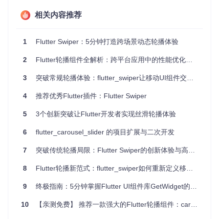
)

相关内容推荐
// flutter_swiper优化方案：仅渲染可视区域item
Swiper(

1
Flutter Swiper：5分钟打造跨场景动态轮播体验
  itemCount: images.length,

  itemBuilder: (context, index) => Image.network(images[in
2
Flutter轮播组件全解析：跨平台应用中的性能优化与交互设计实践
  viewportFraction: 
0.8
, 
// 可视区域比例
  scale: 
0.9
, 
// 缩放比例
3
突破常规轮播体验：flutter_swiper让移动UI组件交互体验升级
突破布局限制：3种创新展示模式
4
推荐优秀Flutter插件：Flutter Swiper
常规轮播组件局限于单一水平滑动，flutter_swiper提供三种核
5
3个创新突破让Flutter开发者实现丝滑轮播体验
心布局模式满足不同场景需求：
6
flutter_carousel_slider 的项目扩展与二次开发
堆叠布局
：item呈扇形排列，创造层次感（适合图片展示类
应用）
7
突破传统轮播局限：Flutter Swiper的创新体验与高效方案
Tinder式布局
：卡片式左右滑动交互（社交匹配场景首选）
视差滚动
：背景与前景不同速率移动，增强沉浸感（活动宣
8
Flutter轮播新范式：flutter_swiper如何重新定义移动端滑动体验
传页面适用）
9
终极指南：5分钟掌握Flutter UI组件库GetWidget的高效使用
图1：flutter_swiper提供的多布局展示效果，支持从基础网格
10
【亲测免费】 推荐一款强大的Flutter轮播组件：carousel_slider
到复杂堆叠的多种排列方式