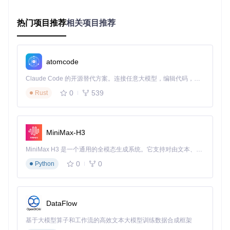
核心技术优势：重新定义轮播组件标准
热门项目推荐
相关项目推荐
构建响应式交互：从被动展示到主动交互
传统轮播多为单向自动播放，flutter_swiper通过双向交互设计
提升用户参与度：
atomcode
手势识别优化
：支持滑动、缩放、旋转等复合手势
Claude Code 的开源替代方案。连接任意大模型，编辑代码，运行命令，自动验证 — 全自动执行。用 Rust 构建，极致性能。 ｜ An open-source alternative to Claude Code. Connect any LLM, edit code, run commands, and verify changes — autonomously. Built in Rust for speed. Get Started
动态反馈机制
：滑动过程中实时更新item状态
0
539
Rust
自定义控制逻辑
：通过SwiperController实现外部控制
控制示例
：
MiniMax-H3
final
 SwiperController controller = SwiperController();

MiniMax H3 是一个通用的全模态生成系统。它支持对由文本、图像、视频和音频组成的多模态上下文进行统一理解，并能生成分辨率高达 2K、时长可达 15 秒的带原生立体声音频的视频。得益于面向任务泛化的系统设计，H3 在预训练阶段就已具备广泛的多模态上下文理解与生成能力，能够出色地执行复杂的多模态指令。
// 外部控制轮播
0
0
ElevatedButton(

Python
  onPressed: () => controller.next(),

  child: Text(
'下一页'
),

)

DataFlow
Swiper(

  controller: controller,

基于大模型算子和工作流的高效文本大模型训练数据合成框架
  onIndexChanged: (index) => 
print
(
'当前索引：
$index
'
),
