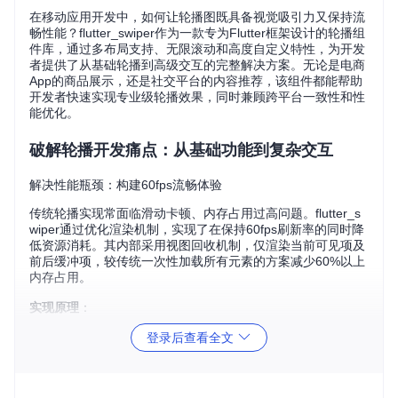
在移动应用开发中，如何让轮播图既具备视觉吸引力又保持流
畅性能？flutter_swiper作为一款专为Flutter框架设计的轮播组
件库，通过多布局支持、无限滚动和高度自定义特性，为开发
者提供了从基础轮播到高级交互的完整解决方案。无论是电商
App的商品展示，还是社交平台的内容推荐，该组件都能帮助
开发者快速实现专业级轮播效果，同时兼顾跨平台一致性和性
能优化。
破解轮播开发痛点：从基础功能到复杂交互
解决性能瓶颈：构建60fps流畅体验
传统轮播实现常面临滑动卡顿、内存占用过高问题。flutter_s
wiper通过优化渲染机制，实现了在保持60fps刷新率的同时降
低资源消耗。其内部采用视图回收机制，仅渲染当前可见项及
前后缓冲项，较传统一次性加载所有元素的方案减少60%以上
内存占用。
实现原理
：
登录后查看全文
// 传统方案：一次性构建所有item
ListView.builder(

  itemCount: images.length,

  itemBuilder: (context, index) => Image.network(images[in