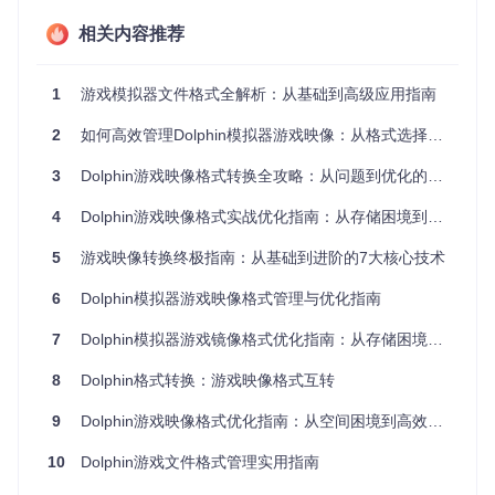
压缩与兼容性
WIA
40-7
相关内容推荐
中等配置设备、兼
平衡
0%原始
平衡，老设备
容性要求较高场景
格式
大小
友好
1
游戏模拟器文件格式全解析：从基础到高级应用指南
格式选择决策树
兼容性需求
：需要在多版本模拟器间共享文件？→ 选择IS
2
如何高效管理Dolphin模拟器游戏映像：从格式选择到批量转换全指南
O格式
存储限制
：存储空间紧张且设备性能较好？→ 选择RVZ格
3
Dolphin游戏映像格式转换全攻略：从问题到优化的完整探索
式
硬件配置
：使用老旧电脑或移动设备？→ 选择WIA格式
4
Dolphin游戏映像格式实战优化指南：从存储困境到性能飞跃
使用场景
：需要频繁修改游戏文件？→ 选择ISO格式
长期存储
：归档收藏且不常访问？→ 选择RVZ高压缩模式
5
游戏映像转换终极指南：从基础到进阶的7大核心技术
实战指南：DolphinTool转换工具全解析
6
Dolphin模拟器游戏映像格式管理与优化指南
7
Dolphin模拟器游戏镜像格式优化指南：从存储困境到效能革命
基础转换流程
转换游戏格式的核心工具是DolphinTool命令行工具，完整流程
8
Dolphin格式转换：游戏映像格式互转
包括：
9
Dolphin游戏映像格式优化指南：从空间困境到高效体验
文件验证
：检查源文件完整性，确保无损坏或加密
参数配置
：根据硬件条件和需求选择合适参数
10
Dolphin游戏文件格式管理实用指南
数据处理
：按指定块大小读取并压缩数据