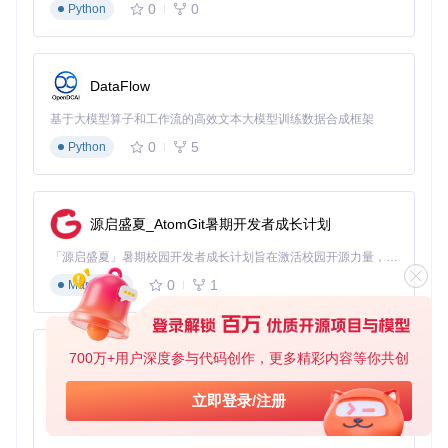
0
0
Python
高性能设备（SSD+8GB内存）
dolphin-tool convert -i 
"game.iso"
 -o 
"game.rvz"
 -f rvz \

DataFlow
基于大模型算子和工作流的高效文本大模型训练数据合成框架
配置解析：大区块大小(256KB)配合最高压缩级别，最大化存
储空间节省
0
5
Python
中等配置设备（HDD+4GB内存）
源启盛夏_AtomGit暑期开发者成长计划
dolphin-tool convert -i 
"game.iso"
 -o 
"game.wia"
 -f wia \

「源启盛夏」暑期校园开发者成长计划旨在激活校园开源力量，通过积分激励、认证扶持、资源倾斜等形式，引导高校组织和开发者完成「入驻 — 建项目 — 做贡献 — 获认证 — 得资源」的完整闭环。无论你是想带领社团入驻平台的组织者，还是希望用代码贡献证明自己的开发者，都能在这里找到属于你的成长路径。
0
1
Markdown
配置解析：平衡块大小(128KB)和压缩级别，避免内存占用过
高
低配置设备（老旧电脑/移动设备）
700万+用户深度参与代码创作，更多精彩内容等你共创
py-xiaozhi
dolphin-tool convert -i 
"game.iso"
 -o 
"game.wia"
 -f wia \

基于Python的Xiaozhi AI，适用于想要完整Xiaozhi体验而无需拥有专用硬件的用户。
立即登录/注册
0
1
Python