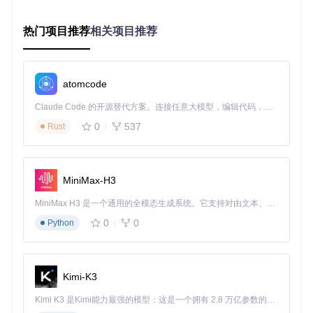
格式写入
：生成目标格式文件并验证完整性
结果测试
：在模拟器中加载转换后的文件确认可用性
热门项目推荐
相关项目推荐
基础版vs进阶版命令对比
基础版：快速转换
atomcode
dolphin-tool convert -i 
"Mario Kart.iso"
 -o 
"Mario Kart.r
Claude Code 的开源替代方案。连接任意大模型，编辑代码，运行命令，自动验证 — 全自动执行。用 Rust 构建，极致性能。 ｜ An open-source alternative to Claude Code. Connect any LLM, edit code, run commands, and verify changes — autonomously. Built in Rust for speed. Get Started
效果说明：使用默认参数转换为RVZ格式，适合快速处理且对
0
537
Rust
参数不熟悉的用户
进阶版：性能优化
MiniMax-H3
dolphin-tool convert -i 
"The Legend of Zelda.iso"
 -o 
"Zel
MiniMax H3 是一个通用的全模态生成系统。它支持对由文本、图像、视频和音频组成的多模态上下文进行统一理解，并能生成分辨率高达 2K、时长可达 15 秒的带原生立体声音频的视频。得益于面向任务泛化的系统设计，H3 在预训练阶段就已具备广泛的多模态上下文理解与生成能力，能够出色地执行复杂的多模态指令。
0
0
Python
效果说明：256KB块大小配合Zstd算法6级压缩，启用数据清
理，适合大型开放世界游戏，加载速度提升约20%
优化策略：根据硬件配置定制参数
Kimi-K3
Kimi K3 是Kimi能力最强的模型：这是一个拥有 2.8 万亿参数的混合专家（MoE）模型，具备原生视觉理解能力，并支持 100 万 token 的上下文窗口。
不同硬件环境的参数配置