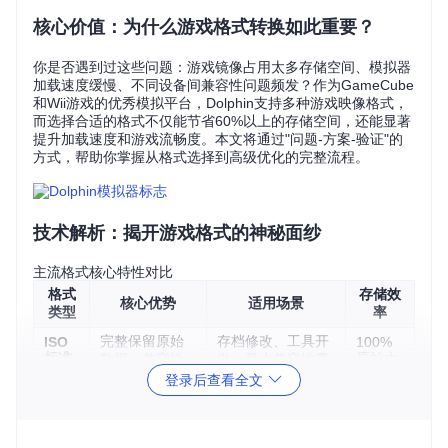
核心价值：为什么游戏格式转换如此重要？
你是否遇到过这些问题：游戏镜像占用太多存储空间、模拟器
加载速度缓慢、不同设备间兼容性问题频发？作为GameCube
和Wii游戏的优秀模拟平台，Dolphin支持多种游戏映像格式，
而选择合适的格式不仅能节省60%以上的存储空间，还能显著
提升加载速度和游戏流畅度。本文将通过"问题-方案-验证"的
方式，帮助你掌握从格式选择到高级优化的完整流程。
技术解析：揭开游戏格式的神秘面纱
主流格式核心特性对比
格式
存储效
核心优势
适用场景
类型
率
完整保留原始
存档修改、工具开
ISO
100%
标准
原始大
数据，兼容性
发、最大兼容性需
格式
小
最强
求
登录后查看全文
采用最新压缩
RVZ
30-6
现代设备、性能优
现代
0%原始
算法，加载速
先场景
格式
大小
度快