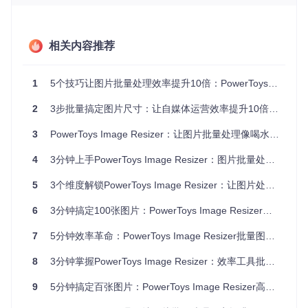
简单易用：零学习成本的操作体验
无需专业知识，无需复杂设置，任何人都能在第一次使用时快
相关内容推荐
速上手。界面设计简洁直观，所有功能一目了然，让图片处理
不再是技术活。
1
5个技巧让图片批量处理效率提升10倍：PowerToys Image Resizer完全指南
安全可靠：保护原始文件的智能设计
2
3步批量搞定图片尺寸：让自媒体运营效率提升10倍的PowerToys Image Resizer完全指南
默认情况下，Image Resizer会创建调整后的副本，不会修改
原始文件，避免误操作导致的图片丢失。同时支持多种输出格
3
PowerToys Image Resizer：让图片批量处理像喝水一样简单
式和命名规则，满足不同场景需求。
4
3分钟上手PowerToys Image Resizer：图片批量处理效率提升指南
三步掌握：从安装到使用的完整流程
5
3个维度解锁PowerToys Image Resizer：让图片处理效率提升80%的实战指南
第一步：安装PowerToys获取Image Resizer
打开命令提示符或PowerShell
6
3分钟搞定100张图片：PowerToys Image Resizer效率倍增指南
输入以下命令克隆项目：
7
5分钟效率革命：PowerToys Image Resizer批量图片处理完全指南
git 
clone
按照项目内安装说明完成PowerToys的安装
8
3分钟掌握PowerToys Image Resizer：效率工具批量处理图片尺寸全指南
第二步：启用Image Resizer功能
启动PowerToys应用
9
5分钟搞定百张图片：PowerToys Image Resizer高效办公秘诀
在左侧导航栏找到并点击"Image Resizer"