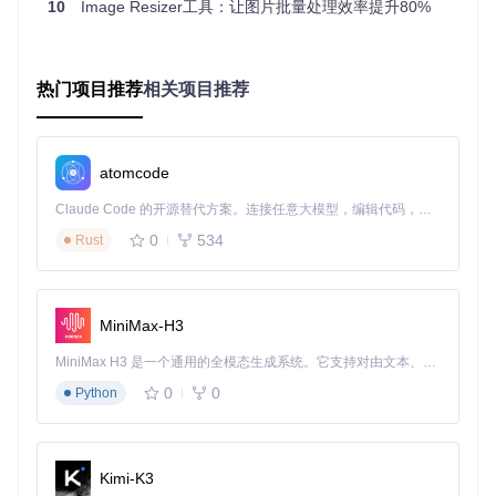
10
确保右上角开关处于"开启"状态
Image Resizer工具：让图片批量处理效率提升80%
第三步：验证安装成功
找到任意图片文件
右键点击该文件
热门项目推荐
相关项目推荐
检查右键菜单中是否出现"Resize pictures"选项
实战场景：四种日常工作的高效处理方案
atomcode
场景一：社交媒体图片统一处理
Claude Code 的开源替代方案。连接任意大模型，编辑代码，运行命令，自动验证 — 全自动执行。用 Rust 构建，极致性能。 ｜ An open-source alternative to Claude Code. Connect any LLM, edit code, run commands, and verify changes — autonomously. Built in Rust for speed. Get Started
无论是朋友圈、微博还是Instagram，不同平台对图片尺寸有
不同要求。Image Resizer提供了预设尺寸，让你一键调整：
0
534
Rust
选择需要处理的多张图片
右键点击并选择"Resize pictures"
在弹出窗口中选择适合的预设尺寸（如"Social media"）
MiniMax-H3
点击"Resize"按钮完成处理
MiniMax H3 是一个通用的全模态生成系统。它支持对由文本、图像、视频和音频组成的多模态上下文进行统一理解，并能生成分辨率高达 2K、时长可达 15 秒的带原生立体声音频的视频。得益于面向任务泛化的系统设计，H3 在预训练阶段就已具备广泛的多模态上下文理解与生成能力，能够出色地执行复杂的多模态指令。
0
0
Python
场景二：工作文档图片压缩
发送邮件或制作文档时，过大的图片会导致文件体积庞大。使
用Image Resizer可以在保持清晰度的同时减小文件大小：
Kimi-K3