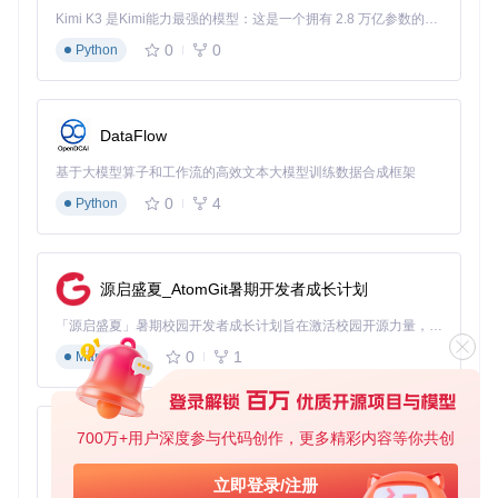
选择文档中需要压缩的图片
Kimi K3 是Kimi能力最强的模型：这是一个拥有 2.8 万亿参数的混合专家（MoE）模型，具备原生视觉理解能力，并支持 100 万 token 的上下文窗口。
右键选择"Resize pictures"
0
0
Python
选择"Small"预设或自定义尺寸
勾选"Remove metadata that doesn't affect rendering"
点击"Resize"生成压缩后的图片
场景三：网站图片批量优化
DataFlow
为网站准备图片时，需要考虑加载速度和显示效果的平衡：
基于大模型算子和工作流的高效文本大模型训练数据合成框架
全选网站所需图片
0
4
Python
右键选择"Resize pictures"
点击"Custom"创建新预设
设置宽度为1200像素，高度自动（保持纵横比）
设置质量为85%
源启盛夏_AtomGit暑期开发者成长计划
保存预设并应用到所选图片
「源启盛夏」暑期校园开发者成长计划旨在激活校园开源力量，通过积分激励、认证扶持、资源倾斜等形式，引导高校组织和开发者完成「入驻 — 建项目 — 做贡献 — 获认证 — 得资源」的完整闭环。无论你是想带领社团入驻平台的组织者，还是希望用代码贡献证明自己的开发者，都能在这里找到属于你的成长路径。
场景四：手机照片快速整理
0
1
Markdown
从手机导入的照片通常分辨率很高，占用大量存储空间：
选择所有导入的手机照片
右键选择"Resize pictures"
700万+用户深度参与代码创作，更多精彩内容等你共创
py-xiaozhi
选择"Medium"预设
勾选"Make pictures smaller but not larger"
基于Python的Xiaozhi AI，适用于想要完整Xiaozhi体验而无需拥有专用硬件的用户。
立即登录/注册
点击"Resize"生成适合存储和分享的版本