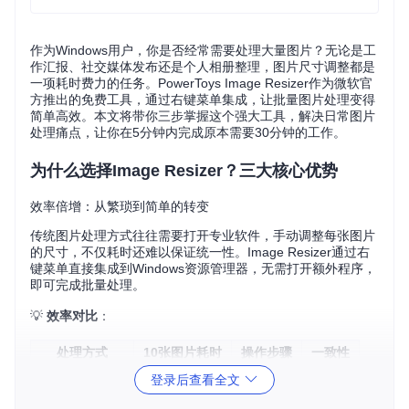
作为Windows用户，你是否经常需要处理大量图片？无论是工
作汇报、社交媒体发布还是个人相册整理，图片尺寸调整都是
一项耗时费力的任务。PowerToys Image Resizer作为微软官
方推出的免费工具，通过右键菜单集成，让批量图片处理变得
简单高效。本文将带你三步掌握这个强大工具，解决日常图片
处理痛点，让你在5分钟内完成原本需要30分钟的工作。
为什么选择Image Resizer？三大核心优势
效率倍增：从繁琐到简单的转变
传统图片处理方式往往需要打开专业软件，手动调整每张图片
的尺寸，不仅耗时还难以保证统一性。Image Resizer通过右
键菜单直接集成到Windows资源管理器，无需打开额外程序，
即可完成批量处理。
💡
效率对比
：
处理方式
10张图片耗时
操作步骤
一致性
传统软件
15-20分钟
8-10步
低
登录后查看全文
30秒
3步
高
Image Resizer