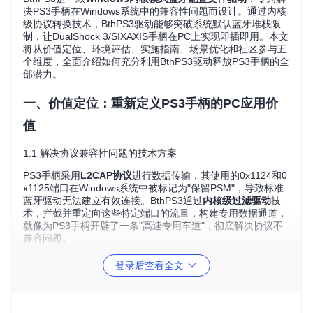
决PS3手柄在Windows系统中的兼容性问题而设计。通过内核
级协议转换技术，BthPS3驱动能够突破系统默认蓝牙堆栈限
制，让DualShock 3/SIXAXIS手柄在PC上实现即插即用。本文
将从价值定位、环境评估、实施指南、场景优化和社区参与五
个维度，全面介绍如何充分利用BthPS3驱动释放PS3手柄的全
部潜力。
一、价值定位：重新定义PS3手柄的PC应用价
值
1.1 解决协议兼容性问题的技术方案
PS3手柄采用
L2CAP协议
进行数据传输，其使用的0x1124和0
x1125端口在Windows系统中被标记为"保留PSM"，导致标准
蓝牙驱动无法建立有效连接。BthPS3通过
内核级过滤驱动
技
术，拦截并重定向这些特定端口的流量，构建专用数据通道，
就像为PS3手柄开辟了一条"高速专用车道"，彻底解决协议不
兼容问题。
1.2 驱动架构的三大核心组件
登录后查看全文
BthPS3解决方案由三个协同工作的核心组件构成：
BthPS3.sys
：主配置文件驱动，负责实现自定义蓝牙服务