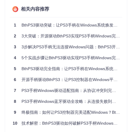
发现和数据处理逻辑
相关内容推荐
BthPS3PSM.sys
：PSM过滤器驱动，处理端口重定向和协
议转换
BthPS3Util.exe
：命令行管理工具，提供驱动安装和状态
1
BthPS3驱动突破：让PS3手柄在Windows系统焕发新生
查询功能
2
3大突破：开源驱动BthPS3实现PS3手柄Windows完美适配
![BthPS3驱动架构示意图](https://raw.gitcode.com/gh_mirror
s/bt/BthPS3/raw/b3ff073e6f7c4c1c7db93c32871f87c2ed216
3
3步解决PS3手柄无法连接Windows问题：BthPS3开源驱动完全指南
223/Research/Bluetooth Filter Driver for DS3-compatibility -
research notes _ ViGEm Forums_files/4b0bf8ce-7834-44e5
-a7f7-d36bf04da985-image.png?utm_source=gitcode_repo
4
5个实战步骤让BthPS3驱动实现PS3手柄Windows完美适配
_files)
5
BthPS3驱动完全指南：让PS3手柄在Windows系统完美运行的专业方案
原理类比说明
：BthPS3的工作原理类似于国际物流中的"海
关转关"系统——PSM过滤器如同海关，识别特定"货物"(P
6
开源手柄驱动BthPS3：让PS3控制器在Windows平台焕发新生
S3手柄数据)，主驱动则像物流中心，确保数据通过专用通
道准确送达目的地。
7
PS3手柄Windows驱动适配指南：从协议冲突到完美兼容的实现方案
二、环境评估：确保系统满足BthPS3运行要求
8
PS3手柄Windows蓝牙驱动全攻略：从连接失败到完美适配的实战指南
2.1 系统兼容性检测清单
9
终极指南：如何让PS3控制器完美适配Windows？BthPS3驱动让经典手柄焕发新生
在安装BthPS3驱动前，请确认系统满足以下要求：
10
技术解密：BthPS3驱动如何破解PS3手柄Windows蓝牙连接难题