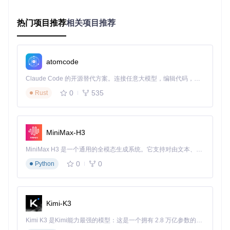
操作系统: Windows 10/11 x64 (内部版本≥10240)

蓝牙适配器: 支持蓝牙2.0+EDR

热门项目推荐
相关项目推荐
手柄类型: DualShock 3/SIXAXIS (不支持DualShock 4)

2.2 环境预处理步骤
按下
Win+X
，选择"设备管理器"，展开"蓝牙"类别
atomcode
右键点击蓝牙适配器，选择"属性"→"高级"，确认"Link Ma
nager Protocol"版本≥2.0
Claude Code 的开源替代方案。连接任意大模型，编辑代码，运行命令，自动验证 — 全自动执行。用 Rust 构建，极致性能。 ｜ An open-source alternative to Claude Code. Connect any LLM, edit code, run commands, and verify changes — autonomously. Built in Rust for speed. Get Started
按下
Win+R
输入
winver
，验证Windows版本和内部版本号
0
535
Rust
卸载DS3Tool、ScpToolkit等可能冲突的工具
⚠️
常见误区提示
：很多用户忽略旧驱动清理步骤，导致新
安装的BthPS3驱动与残留组件冲突，出现设备代码43错
MiniMax-H3
误。建议使用专用驱动清理工具彻底移除旧驱动。
MiniMax H3 是一个通用的全模态生成系统。它支持对由文本、图像、视频和音频组成的多模态上下文进行统一理解，并能生成分辨率高达 2K、时长可达 15 秒的带原生立体声音频的视频。得益于面向任务泛化的系统设计，H3 在预训练阶段就已具备广泛的多模态上下文理解与生成能力，能够出色地执行复杂的多模态指令。
三、实施指南：从源码到可用的完整流程
0
0
Python
3.1 驱动获取与编译
克隆项目仓库：
git 
clone
Kimi-K3
进入项目目录，导航至
Setup
文件夹
Kimi K3 是Kimi能力最强的模型：这是一个拥有 2.8 万亿参数的混合专家（MoE）模型，具备原生视觉理解能力，并支持 100 万 token 的上下文窗口。
以管理员身份运行
01_build_release.cmd