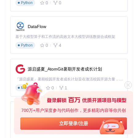
0
0
Python
等待编译完成，系统会自动检测并编译适合当前架构的驱
动版本
3.2 驱动安装与验证
当系统提示"Windows无法验证此驱动程序的发布者"时，
DataFlow
选择"始终安装"
安装完成后，打开设备管理器，确认"PS3 Peripherals"类
基于大模型算子和工作流的高效文本大模型训练数据合成框架
别出现且无黄色感叹号
0
4
Python
运行
BthPS3CfgUI.exe
，在"设备支持"选项卡中勾选"SIX
AXIS/DualShock 3支持"
启用"L2CAP PSM补丁"功能，点击"应用设置"并重启系统
源启盛夏_AtomGit暑期开发者成长计划
![BthPS3驱动调试界面](https://raw.gitcode.com/gh_mirrors/b
t/BthPS3/raw/b3ff073e6f7c4c1c7db93c32871f87c2ed21622
「源启盛夏」暑期校园开发者成长计划旨在激活校园开源力量，通过积分激励、认证扶持、资源倾斜等形式，引导高校组织和开发者完成「入驻 — 建项目 — 做贡献 — 获认证 — 得资源」的完整闭环。无论你是想带领社团入驻平台的组织者，还是希望用代码贡献证明自己的开发者，都能在这里找到属于你的成长路径。
3/Research/Bluetooth Filter Driver for DS3-compatibility - re
search notes _ ViGEm Forums_files/3fcb055c-ca72-47a0-9
0
1
Markdown
005-0fcbc8c1fe3f-image.png?utm_source=gitcode_repo_file
s)
3.3 手柄连接与测试
使用USB线将PS3手柄连接至电脑，等待驱动识别
700万+用户深度参与代码创作，更多精彩内容等你共创
py-xiaozhi
拔下USB线，按下手柄的PS按钮，观察指示灯闪烁状态
基于Python的Xiaozhi AI，适用于想要完整Xiaozhi体验而无需拥有专用硬件的用户。
打开游戏控制器设置面板，验证手柄输入是否正常响应
立即登录/注册
运行测试程序，确认所有按钮和摇杆功能正常
0
1
Python