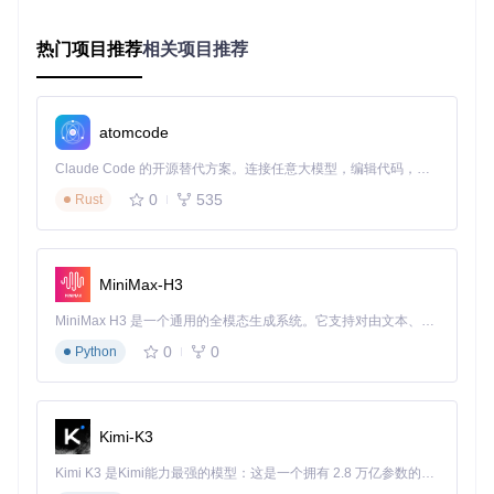
使用YimMenu后游戏变得不稳定，经常闪退或崩溃。
可能原因
热门项目推荐
相关项目推荐
YimMenu版本过旧。
存在其他冲突的辅助工具。
系统环境不兼容。
故障诊断树
atomcode
游戏频繁崩溃

Claude Code 的开源替代方案。连接任意大模型，编辑代码，运行命令，自动验证 — 全自动执行。用 Rust 构建，极致性能。 ｜ An open-source alternative to Claude Code. Connect any LLM, edit code, run commands, and verify changes — autonomously. Built in Rust for speed. Get Started
├─ 检查YimMenu版本

│  └─ 前往官方仓库获取最新版本

0
535
Rust
├─ 关闭其他辅助工具

│  └─ 确保仅运行YimMenu一个辅助工具

└─ 检查系统兼容性

MiniMax-H3
MiniMax H3 是一个通用的全模态生成系统。它支持对由文本、图像、视频和音频组成的多模态上下文进行统一理解，并能生成分辨率高达 2K、时长可达 15 秒的带原生立体声音频的视频。得益于面向任务泛化的系统设计，H3 在预训练阶段就已具备广泛的多模态上下文理解与生成能力，能够出色地执行复杂的多模态指令。
解决方案
0
0
Python
针对菜单无法正常显示的解决方案
确认注入器工作正常
Kimi-K3
前置条件：已正确安装YimMenu和注入器。
操作步骤：运行注入器，观察是否有成功注入的提示。
Kimi K3 是Kimi能力最强的模型：这是一个拥有 2.8 万亿参数的混合专家（MoE）模型，具备原生视觉理解能力，并支持 100 万 token 的上下文窗口。