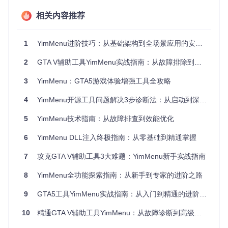
├─ 检查快捷键设置

相关内容推荐
│  └─ 进入系统设置查看Insert键是否被占用

└─ 尝试重新注入或重启游戏

   ├─ 关闭游戏和注入器

1
YimMenu进阶技巧：从基础架构到全场景应用的安全配置指南
症状二：功能按钮点击无效
2
GTA V辅助工具YimMenu实战指南：从故障排除到功能精通
菜单能显示，但点击各种功能按钮都没有任何效果。
3
YimMenu：GTA5游戏体验增强工具全攻略
可能原因
4
游戏版本与YimMenu不兼容。
YimMenu开源工具问题解决3步诊断法：从启动到深度应用全指南
注入过程中出现错误提示。
5
YimMenu技术指南：从故障排查到效能优化
注入器未以管理员权限运行。
故障诊断树
6
YimMenu DLL注入终极指南：从零基础到精通掌握
功能按钮无效

├─ 检查游戏版本与YimMenu兼容性

7
攻克GTA V辅助工具3大难题：YimMenu新手实战指南
│  └─ 查看YimMenu官方文档中的兼容性说明

├─ 检查注入日志

8
YimMenu全功能探索指南：从新手到专家的进阶之路
│  └─ 查看注入器的错误日志信息

└─ 以管理员权限运行注入器

9
GTA5工具YimMenu实战指南：从入门到精通的进阶技巧
症状三：游戏频繁崩溃
10
精通GTA V辅助工具YimMenu：从故障诊断到高级配置全指南