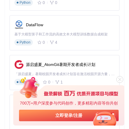
成功验证指标：注入器显示"注入成功"或类似提示。
0
0
Python
检查快捷键占用情况
前置条件：已打开系统设置。
DataFlow
操作步骤：在系统设置中查看快捷键占用情况，确保Ins
ert键未被占用。
基于大模型算子和工作流的高效文本大模型训练数据合成框架
成功验证指标：Insert键未被其他程序设置为快捷键。
0
4
Python
重新注入或重启游戏
前置条件：已关闭游戏和注入器。
源启盛夏_AtomGit暑期开发者成长计划
操作步骤：重新启动游戏，然后运行注入器进行注入。
成功验证指标：按下Insert键后菜单能正常显示。
「源启盛夏」暑期校园开发者成长计划旨在激活校园开源力量，通过积分激励、认证扶持、资源倾斜等形式，引导高校组织和开发者完成「入驻 — 建项目 — 做贡献 — 获认证 — 得资源」的完整闭环。无论你是想带领社团入驻平台的组织者，还是希望用代码贡献证明自己的开发者，都能在这里找到属于你的成长路径。
针对功能按钮点击无效的解决方案
0
1
Markdown
检查游戏版本兼容性
前置条件：已了解自己的游戏版本。
操作步骤：参考YimMenu的兼容性矩阵，确认游戏版本
700万+用户深度参与代码创作，更多精彩内容等你共创
py-xiaozhi
是否兼容。
成功验证指标：游戏版本在兼容性列表中。
基于Python的Xiaozhi AI，适用于想要完整Xiaozhi体验而无需拥有专用硬件的用户。
立即登录/注册
0
1
Python
确认注入无错误