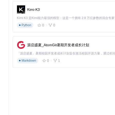
Kimi-K3
0
0
Python
源启盛夏_AtomGit暑期开发者成长计划
0
1
Markdown