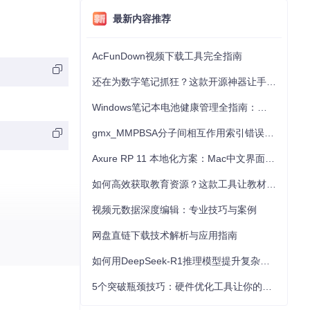
最新内容推荐
AcFunDown视频下载工具完全指南
还在为数字笔记抓狂？这款开源神器让手写批注效率提升300%
Windows笔记本电池健康管理全指南：从根源解决电池损耗问题
gmx_MMPBSA分子间相互作用索引错误的深度诊断与解决
Axure RP 11 本地化方案：Mac中文界面优化与原型设计工具汉化全指南
如何高效获取教育资源？这款工具让教材下载效率提升80%
视频元数据深度编辑：专业技巧与案例
网盘直链下载技术解析与应用指南
如何用DeepSeek-R1推理模型提升复杂任务解决能力：完整指南
5个突破瓶颈技巧：硬件优化工具让你的电脑性能提升30%