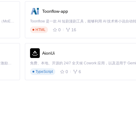
Toonflow-app
Kimi K3 是Kimi能力最强的模型：这是一个拥有 2.8 万亿参数的混合专家（MoE）模型，具备原生视觉理解能力，并支持 100 万 token 的上下文窗口。
0
16
HTML
AionUi
「源启盛夏」暑期校园开发者成长计划旨在激活校园开源力量，通过积分激励、认证扶持、资源倾斜等形式，引导高校组织和开发者完成「入驻 — 建项目 — 做贡献 — 获认证 — 得资源」的完整闭环。无论你是想带领社团入驻平台的组织者，还是希望用代码贡献证明自己的开发者，都能在这里找到属于你的成长路径。
0
6
TypeScript