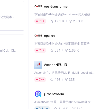
ops-transformer
本项目是CANN提供的transformer类大模型算子库，实现网络在NPU上加速计算。
Toonflow 是一款 AI 短剧漫剧工具，能够利用 AI 技术将小说自动转化为剧本，并结合 AI 生成的图片和视频，实现高效的短剧创作。借助 Toonflow，可以轻松完成从文字到影像的全流程，让短剧制作变得更加智能与便捷。
1.03 K
2.43 K
C++
ops-nn
本项目是CANN提供的神经网络类计算算子库，实现网络在NPU上加速计算。
834
1.65 K
C++
免费、本地、开源的 24/7 全天候 Cowork 应用，以及适用于 Gemini CLI、Claude Code、Codex、OpenCode、Qwen Code、Goose CLI、Auggie 等的 OpenClaw | 🌟 喜欢就点star吧
AscendNPU-IR
AscendNPU-IR是基于MLIR（Multi-Level Intermediate Representation）构建的，面向昇腾亲和算子编译时使用的中间表示，提供昇腾完备表达能力，通过编译优化提升昇腾AI处理器计算效率，支持通过生态框架使能昇腾AI处理器与深度调优
496
335
C++
jiuwenswarm
JiuwenSwarm 是一款基于openJiuwen开发的智能AI Agent，它能够将大语言模型的强大能力，通过你日常使用的各类通讯应用，直接延伸至你的指尖。
3.14 K
842
Python