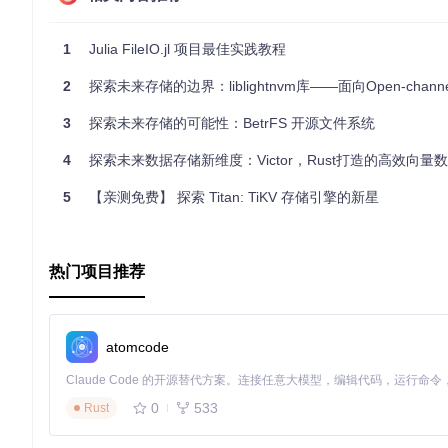
兼容性强
：JLD 利用了 HDF5 的跨平台特性，可以在多
类型保存
：自动保存 Julia 对象的类型信息，即使在不同
灵活接口
：提供简洁的 API 和宏（
@save
和
@load
）进行数
1
Julia FileIO.jl 项目最佳实践教程
安全性考虑
：请注意仅从可信任的源读取 JLD 文件，因为
可扩展性
：通过
addrequire
函数，可以确保加载包含自定
2
探索未来存储的边界：liblightnvm库——面向Open-channel SSD的用户空间I
如果你遇到性能问题或者需要定制序列化行为，请查看完整的文
3
探索未来存储的可能性：BetrFS 开源文件系统
在 Julia 生态系统中，JLD.jl 提供了一个强大且易用的
4
探索未来数据存储新维度：Victor，Rust打造的高效向量
智慧！
5
【亲测免费】 探索 Titan: TiKV 存储引擎的新星
热门项目推荐
atomcode
0
533
Rust