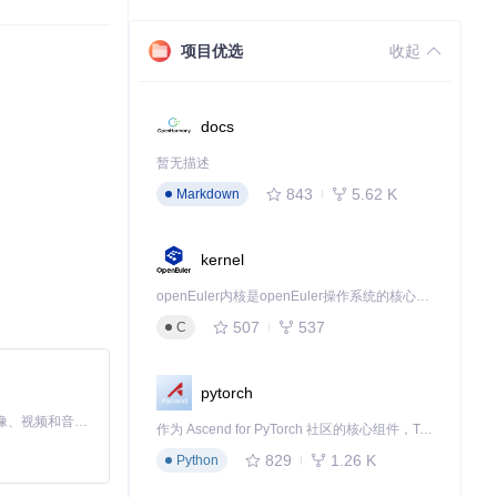
项目优选
收起
docs
暂无描述
数据存储变得更有
843
5.62 K
Markdown
kernel
openEuler内核是openEuler操作系统的核心，既是系统性能与稳定性的基石，也是连接处理器、设备与服务的桥梁。
507
537
C
pytorch
MiniMax H3 是一个通用的全模态生成系统。它支持对由文本、图像、视频和音频组成的多模态上下文进行统一理解，并能生成分辨率高达 2K、时长可达 15 秒的带原生立体声音频的视频。得益于面向任务泛化的系统设计，H3 在预训练阶段就已具备广泛的多模态上下文理解与生成能力，能够出色地执行复杂的多模态指令。
作为 Ascend for PyTorch 社区的核心组件，TorchNPU 是昇腾专为 PyTorch 打造的深度学习适配插件，使 PyTorch 框架能够直接调用昇腾 NPU，为开发者提供昇腾 AI 处理器的超强算力。
829
1.26 K
Python