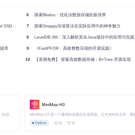
种操作系统上读取和写入数据。
的运行环境中也能正确恢复。
据操作，同时也支持更细粒度的控制。
6
探索Bitalos：优化冷数据存储的新境界
它们有能力执行代码。
义类型的数据时同步加载相关模块。
/O解决方案
7
探索Snappy压缩算法在实际应用中的神奇魅力
档和测试脚本以获取更多信息。
8
LevelDB JNI：深入解析其在Java项目中的应用与实践
数据持久化工具，它是科研工作者和开发者值得信赖的选择。立即尝试，并让你的
数据库
9
《FastPFOR：高效整数压缩的开源实践》
10
【亲测免费】 探索高效数据存储：B+Tree 开源实现
MiniMax-H3
Claude Code 的开源替代方案。连接任意大模型，编辑代码，运行命令，自动验证 — 全自动执行。用 Rust 构建，极致性能。 ｜ An open-source alternative to Claude Code. Connect any LLM, edit code, run commands, and verify changes — autonomously. Built in Rust for speed. Get Started
0
0
Python