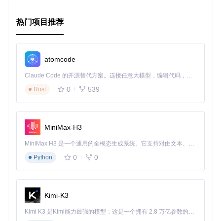
借助Markdown语法，以上内容既保留了清晰的结构，也方便
了读者复制和进一步分享。希望这篇文章能够激发您对
libcl
热门项目推荐
uster_postgres
的兴趣，并在您的项目中大放异彩。
atomcode
Claude Code 的开源替代方案。连接任意大模型，编辑代码，运行命令，自动验证 — 全自动执行。用 Rust 构建，极致性能。 ｜ An open-source alternative to Claude Code. Connect any LLM, edit code, run commands, and verify changes — autonomously. Built in Rust for speed. Get Started
0
539
Rust
MiniMax-H3
MiniMax H3 是一个通用的全模态生成系统。它支持对由文本、图像、视频和音频组成的多模态上下文进行统一理解，并能生成分辨率高达 2K、时长可达 15 秒的带原生立体声音频的视频。得益于面向任务泛化的系统设计，H3 在预训练阶段就已具备广泛的多模态上下文理解与生成能力，能够出色地执行复杂的多模态指令。
0
0
Python
Kimi-K3
Kimi K3 是Kimi能力最强的模型：这是一个拥有 2.8 万亿参数的混合专家（MoE）模型，具备原生视觉理解能力，并支持 100 万 token 的上下文窗口。