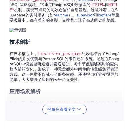
eSQL策略模块，它通过PostgreSQL数据库的
LISTEN
和
NOTI
FY
机制，实现节点间的高效通信和自动发现。这意味着，在S
upabase的实时服务（如
realtime
）、
supavisor
和
logflare
等重
要项目中，都有着它的身影，支撑着全球分布式的架构梦想。
技术剖析
在技术核心上，
libcluster_postgres
巧妙地结合了Erlang/
Elixir的并发优势与PostgreSQL的事件通知系统。通过在Postg
reSQL中设置监听通道并发送通知，每个节点能够实时响应集
群内部的变化，形成了一种无需额外中间件的轻量级集群管理
方式。这一创举不仅减少了服务依赖，还使得自托管变得更加
简单，大大增强了应用的云平台无关性。
应用场景解析
想象一下，当您的服务覆盖全球时，如何确保用户总能接入最
近的服务实例？
libcluster_postgres
提供的解决方案让这
登录后查看全文
成为现实。例如，在Supabase的实时数据流服务中，通过此
策略，可以根据地理位置将用户的请求智能路由到最近的服务
器，极大地提升了响应速度和服务稳定性（见下图所示的实时