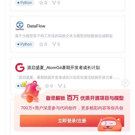
0
0
Python
DataFlow
基于大模型算子和工作流的高效文本大模型训练数据合成框架
0
5
Python
源启盛夏_AtomGit暑期开发者成长计划
「源启盛夏」暑期校园开发者成长计划旨在激活校园开源力量，通过积分激励、认证扶持、资源倾斜等形式，引导高校组织和开发者完成「入驻 — 建项目 — 做贡献 — 获认证 — 得资源」的完整闭环。无论你是想带领社团入驻平台的组织者，还是希望用代码贡献证明自己的开发者，都能在这里找到属于你的成长路径。
0
1
Markdown
700万+用户深度参与代码创作，更多精彩内容等你共创
py-xiaozhi
基于Python的Xiaozhi AI，适用于想要完整Xiaozhi体验而无需拥有专用硬件的用户。
立即登录/注册
0
1
Python