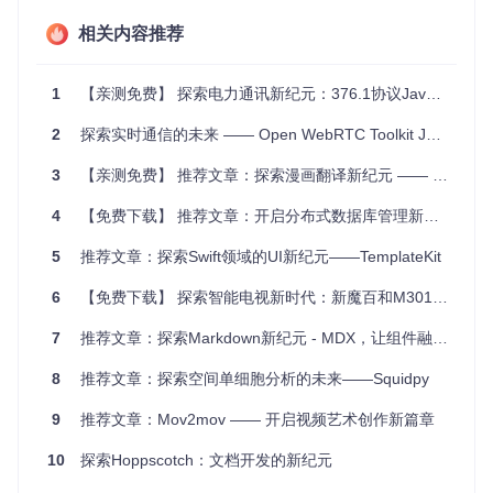
架构示例）。
相关内容推荐
项目亮点
1
【亲测免费】 探索电力通讯新纪元：376.1协议Java版全面解读
云无界
：借助PostgreSQL作为桥梁，实现了跨云、自托管
2
探索实时通信的未来 —— Open WebRTC Toolkit JavaScript SDK 深度解析与推荐
的灵活部署。
无缝集成
：对libcluster的自然延伸，允许开发者以最少的配
3
【亲测免费】 推荐文章：探索漫画翻译新纪元 —— 使用SickZil-Machine自动化文本移除
置即可拥有强大的集群管理功能。
4
【免费下载】 推荐文章：开启分布式数据库管理新纪元 —— 利用ShardingSphere整合达梦数据库的实战之旅
高效通信
：利用数据库内建的事件通知，降低了节点间通讯
的复杂度和延迟。
5
推荐文章：探索Swift领域的UI新纪元——TemplateKit
简易部署与测试
：简单的安装指南及Docker支持，让开发
和测试过程变得轻松愉快。
6
【免费下载】 探索智能电视新时代：新魔百和M301H的焕新之旅
社区驱动
：基于成熟库libcluster之上，融入Supabase的创
新精神，且享有活跃社区的支持。
7
推荐文章：探索Markdown新纪元 - MDX，让组件融入你的文档世界
通过上述介绍，我们可以看出，
libcluster_postgres
不仅
8
推荐文章：探索空间单细胞分析的未来——Squidpy
是技术上的一个跃进，更是分布式应用迈向更加健壮、可扩展
架构的关键一步。无论是初创团队还是大型企业，它都能提供
9
推荐文章：Mov2mov —— 开启视频艺术创作新篇章
一套优雅的解决方案来应对日益增长的分布式系统挑战。现
在，就加入到这个前沿的分布式系统实践之中，探索更多可能
10
探索Hoppscotch：文档开发的新纪元
吧！