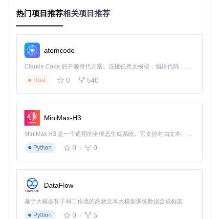
核心功能模块解析
热门项目推荐
相关项目推荐
项目管理功能如何实现？
Focalboard的核心竞争力在于其灵活的项目管理模块，主要通
过以下组件实现：
atomcode
看板视图（Board View）
：允许用户以卡片形式组织任
Claude Code 的开源替代方案。连接任意大模型，编辑代码，运行命令，自动验证 — 全自动执行。用 Rust 构建，极致性能。 ｜ An open-source alternative to Claude Code. Connect any LLM, edit code, run commands, and verify changes — autonomously. Built in Rust for speed. Get Started
务，支持拖拽排序与状态分组，对应代码实现位于webapp/
0
540
Rust
src/components/kanban/目录
表格视图（Table View）
：提供结构化数据展示，支持多
维度筛选与排序，实现代码位于webapp/src/components/t
able/
MiniMax-H3
日历视图（Calendar View）
：将任务按时间维度可视化，
帮助用户跟踪项目进度，相关代码位于webapp/src/compon
MiniMax H3 是一个通用的全模态生成系统。它支持对由文本、图像、视频和音频组成的多模态上下文进行统一理解，并能生成分辨率高达 2K、时长可达 15 秒的带原生立体声音频的视频。得益于面向任务泛化的系统设计，H3 在预训练阶段就已具备广泛的多模态上下文理解与生成能力，能够出色地执行复杂的多模态指令。
ents/calendar/
0
0
Python
数据持久化机制是什么？
DataFlow
系统采用可扩展的存储架构，支持SQLite、MySQL等多种数
据库后端。数据持久化主要通过以下模块实现：
基于大模型算子和工作流的高效文本大模型训练数据合成框架
0
5
Python
数据模型定义
：在server/model/目录下定义了Block、Boar