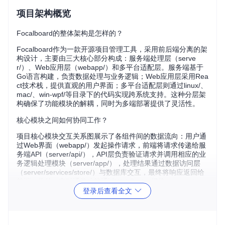
项目架构概览
Focalboard的整体架构是怎样的？
Focalboard作为一款开源项目管理工具，采用前后端分离的架
构设计，主要由三大核心部分构成：服务端处理层（serve
r/）、Web应用层（webapp/）和多平台适配层。服务端基于
Go语言构建，负责数据处理与业务逻辑；Web应用层采用Rea
ct技术栈，提供直观的用户界面；多平台适配层则通过linux/、
mac/、win-wpf/等目录下的代码实现跨系统支持。这种分层架
构确保了功能模块的解耦，同时为多端部署提供了灵活性。
核心模块之间如何协同工作？
项目核心模块交互关系图展示了各组件间的数据流向：用户通
过Web界面（webapp/）发起操作请求，前端将请求传递给服
务端API（server/api/），API层负责验证请求并调用相应的业
务逻辑处理模块（server/app/），处理结果通过数据访问层
（server/services/store/）与数据库交互，最终将响应返回给
前端。此外，实时通信功能通过WebSocket模块（server/w
s/）实现，确保多用户协作时的数据同步。
登录后查看全文