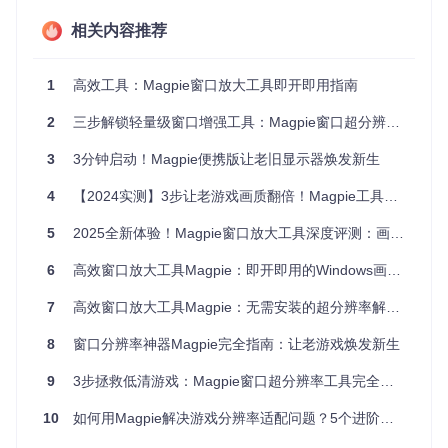
核心功能启用：窗口放大快速上手
相关内容推荐
1. 启动程序
双击解压目录中的
1
高效工具：Magpie窗口放大工具即开即用指南
Magpie.exe
，首次运行若出现Windows D
efender提示，点击"更多信息"→"运行"。
2
三步解锁轻量级窗口增强工具：Magpie窗口超分辨率技术与便携部署指南
3
3分钟启动！Magpie便携版让老旧显示器焕发新生
图1：Magpie主界面，显示快捷键配置与工具栏设置区域
4
【2024实测】3步让老游戏画质翻倍！Magpie工具全场景应用指南
2. 配置缩放参数
5
2025全新体验！Magpie窗口放大工具深度评测：画质与性能的完美平衡
🔍
基础设置流程
6
高效窗口放大工具Magpie：即开即用的Windows画质提升方案
在左侧导航栏选择"缩放模式"
从下拉菜单选择放大算法（如Anime4K适合动画、FSR适
7
高效窗口放大工具Magpie：无需安装的超分辨率解决方案
合3D场景）
设置目标分辨率（建议不超过显示器物理分辨率的150%）
8
窗口分辨率神器Magpie完全指南：让老游戏焕发新生
📌
关键技术模块
9
3步拯救低清游戏：Magpie窗口超分辨率工具完全指南
缩放算法实现：[src/Magpie.Core/Renderer.cpp]
10
如何用Magpie解决游戏分辨率适配问题？5个进阶技巧提升画质体验
效果参数配置：[src/Effects/]
3. 启动与控制缩放