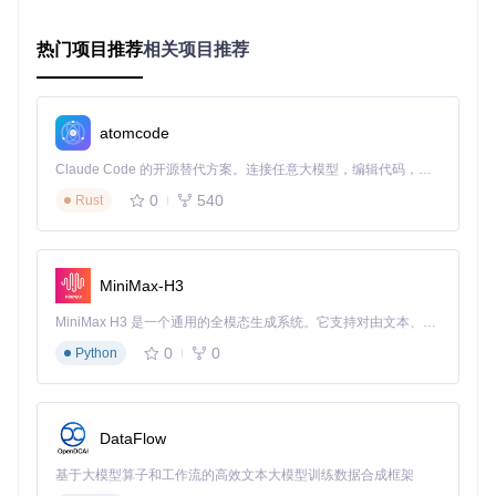
按下
Alt+Shift+A
（全屏模式）或
Alt+Shift+Q
（窗口模
式）激活缩放
热门项目推荐
相关项目推荐
通过顶部工具栏调整帧率显示、截图等功能
atomcode
图2：像素风格游戏经Magpie放大后的效果对比
Claude Code 的开源替代方案。连接任意大模型，编辑代码，运行命令，自动验证 — 全自动执行。用 Rust 构建，极致性能。 ｜ An open-source alternative to Claude Code. Connect any LLM, edit code, run commands, and verify changes — autonomously. Built in Rust for speed. Get Started
进阶技巧：性能优化与自定义
0
540
Rust
性能调优策略
降低负载
：关闭非必要效果（如[src/Effects/ACNet.hlsl]）
分辨率控制
：将缩放倍数限制在120%以内可显著提升帧率
MiniMax-H3
后台进程管理
：关闭其他GPU密集型应用
快捷键自定义
MiniMax H3 是一个通用的全模态生成系统。它支持对由文本、图像、视频和音频组成的多模态上下文进行统一理解，并能生成分辨率高达 2K、时长可达 15 秒的带原生立体声音频的视频。得益于面向任务泛化的系统设计，H3 在预训练阶段就已具备广泛的多模态上下文理解与生成能力，能够出色地执行复杂的多模态指令。
高级用户可修改[src/Magpie/ShortcutService.cpp]调整快捷
0
0
Python
键，默认组合：
Alt+Shift+D
：切换主题
Alt+Shift+S
：截图保存
DataFlow
常见问题解答
基于大模型算子和工作流的高效文本大模型训练数据合成框架