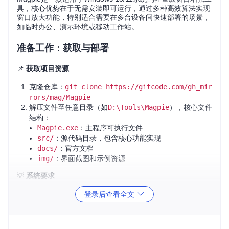
具，核心优势在于无需安装即可运行，通过多种高效算法实现
窗口放大功能，特别适合需要在多台设备间快速部署的场景，
如临时办公、演示环境或移动工作站。
准备工作：获取与部署
📌
获取项目资源
克隆仓库：
git clone https://gitcode.com/gh_mir
rors/mag/Magpie
解压文件至任意目录（如
D:\Tools\Magpie
），核心文件
结构：
Magpie.exe
：主程序可执行文件
src/
：源代码目录，包含核心功能实现
docs/
：官方文档
img/
：界面截图和示例资源
💡
系统要求
登录后查看全文
Windows 10 v1903+ 或 Windows 11
DirectX 11以上显卡
至少2GB可用内存