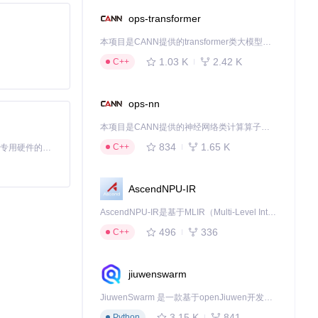
ops-transformer
本项目是CANN提供的transformer类大模型算子库，实现网络在NPU上加速计算。
1.03 K
2.42 K
C++
ops-nn
本项目是CANN提供的神经网络类计算算子库，实现网络在NPU上加速计算。
834
1.65 K
C++
基于Python的Xiaozhi AI，适用于想要完整Xiaozhi体验而无需拥有专用硬件的用户。
AscendNPU-IR
AscendNPU-IR是基于MLIR（Multi-Level Intermediate Representation）构建的，面向昇腾亲和算子编译时使用的中间表示，提供昇腾完备表达能力，通过编译优化提升昇腾AI处理器计算效率，支持通过生态框架使能昇腾AI处理器与深度调优
496
336
C++
jiuwenswarm
JiuwenSwarm 是一款基于openJiuwen开发的智能AI Agent，它能够将大语言模型的强大能力，通过你日常使用的各类通讯应用，直接延伸至你的指尖。
3.15 K
841
Python