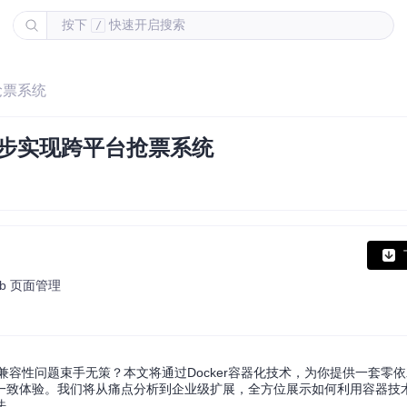
按下
快速开启搜索
/
抢票系统
：3步实现跨平台抢票系统
b 页面管理
错"的兼容性问题束手无策？本文将通过Docker容器化技术，为你提供一套零
环境一致体验。我们将从痛点分析到企业级扩展，全方位展示如何利用容器技
法。