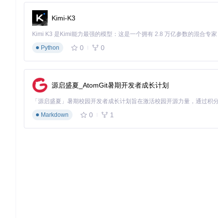
目标
：创建环境变量文件并设置关键参数
Kimi-K3
操作指令
预
复制环境
cp env.docker.py.example env.docker.py
0
0
Python
打开编辑
nano env.docker.py
配置文件中必须修改的3个核心参数：
源启盛夏_AtomGit暑期开发者成长计划
# 用户账号配置 (必填)
USER_ACCOUNTS = [

0
1
Markdown
    (
"13800138000"
, 
"password123"
),  
# 12306账号和密码
]

# Web管理配置 (必填)
WEB_USER = (
"admin"
, 
"admin123"
)  
# Web界面登录账号密码
# 通知配置 (选填，建议配置)
NOTIFICATION_DINGTALK_TOKEN = 
"your_dingtalk_token"
#
专家提示
：密码建议包含大小写字母、数字和特殊符号，长度
第3步：启动容器（2分钟）