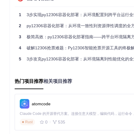
构建规则：
Dockerfile
环境变量模板：
env.docker.py.example
与传统部署的本质区别
1
3步实现py12306容器化部署：从环境配置到跨平台运行
传统部署像是在你的电脑上直接盖房子，各种材料混在一起；而
2
py12306容器化部署：从环境一致性到资源弹性调度的全
能快速搭建出一模一样的房子。
3
极简高效：py12306容器化部署指南——跨平台环境隔离
实施指南：零基础3步部署法 🚀
4
破解12306抢票难题：Py12306智能抢票开源工具的终极
第1步：环境准备（5分钟）
5
3步攻克py12306容器化部署：从环境隔离到性能优化的
目标
：安装Docker环境并获取项目代码
操作指
热门项目推荐
相关项目推荐
sudo apt-get update && sudo apt-get install dock
ompose-plugin
git clone https://gitcode.com/gh_mirrors/py/py12
atomcode
cd py12306
专家提示
：Windows用户建议使用WSL2安装Docker，Mac用户
0
535
Rust
第2步：核心配置（3分钟）