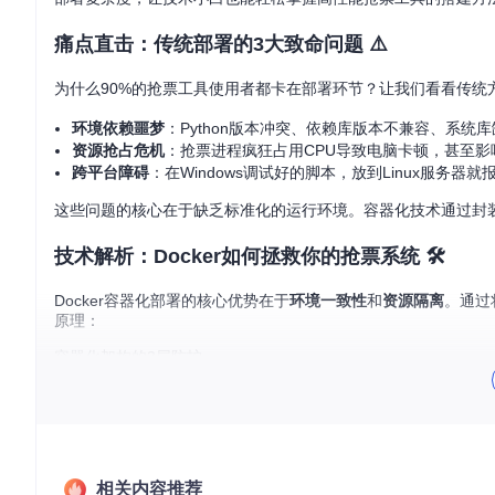
痛点直击：传统部署的3大致命问题 ⚠️
为什么90%的抢票工具使用者都卡在部署环节？让我们看看传统
环境依赖噩梦
：Python版本冲突、依赖库版本不兼容、系统
资源抢占危机
：抢票进程疯狂占用CPU导致电脑卡顿，甚至影
跨平台障碍
：在Windows调试好的脚本，放到Linux服务
这些问题的核心在于缺乏标准化的运行环境。容器化技术通过封装
技术解析：Docker如何拯救你的抢票系统 🛠️
Docker容器化部署的核心优势在于
环境一致性
和
资源隔离
。通过
原理：
容器化架构的3层防护
基础镜像层
：基于Python官方镜像构建，确保Python环境纯
应用依赖层
：通过requirements.txt安装精确版本的依赖库
配置隔离层
：使用环境变量文件分离配置与代码，便于不同
项目核心容器化配置位于以下关键文件：
相关内容推荐