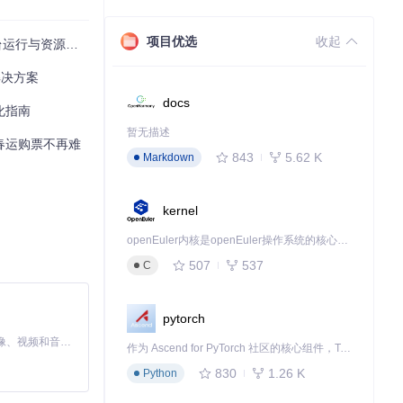
项目优选
收起
与资源隔离难题
无论搬到哪里都
解决方案
docs
化指南
暂无描述
让春运购票不再难
843
5.62 K
Markdown
kernel
结果
openEuler内核是openEuler操作系统的核心，既是系统性能与稳定性的基石，也是连接处理器、设备与服务的桥梁。
关组件安装完成
507
537
C
地py12306
pytorch
录
MiniMax H3 是一个通用的全模态生成系统。它支持对由文本、图像、视频和音频组成的多模态上下文进行统一理解，并能生成分辨率高达 2K、时长可达 15 秒的带原生立体声音频的视频。得益于面向任务泛化的系统设计，H3 在预训练阶段就已具备广泛的多模态上下文理解与生成能力，能够出色地执行复杂的多模态指令。
作为 Ascend for PyTorch 社区的核心组件，TorchNPU 是昇腾专为 PyTorch 打造的深度学习适配插件，使 PyTorch 框架能够直接调用昇腾 NPU，为开发者提供昇腾 AI 处理器的超强算力。
830
1.26 K
Python