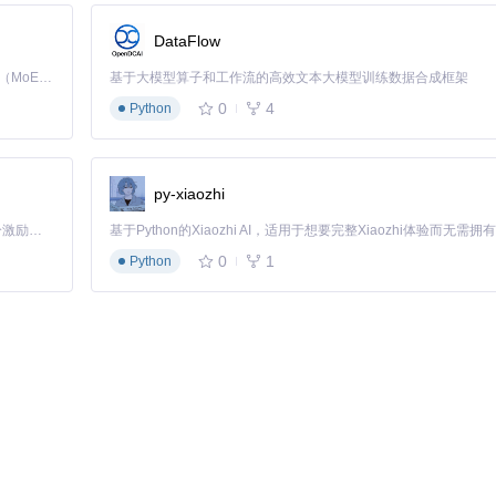
DataFlow
期结果
Kimi K3 是Kimi能力最强的模型：这是一个拥有 2.8 万亿参数的混合专家（MoE）模型，具备原生视觉理解能力，并支持 100 万 token 的上下文窗口。
基于大模型算子和工作流的高效文本大模型训练数据合成框架
变量模板文件
0
4
Python
器配置关键参数
py-xiaozhi
「源启盛夏」暑期校园开发者成长计划旨在激活校园开源力量，通过积分激励、认证扶持、资源倾斜等形式，引导高校组织和开发者完成「入驻 — 建项目 — 做贡献 — 获认证 — 得资源」的完整闭环。无论你是想带领社团入驻平台的组织者，还是希望用代码贡献证明自己的开发者，都能在这里找到属于你的成长路径。
0
1
Python
 钉钉通知Token
不小于8位，提高安全性。