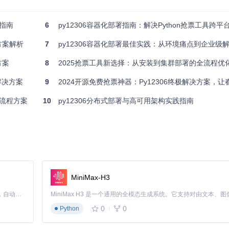
全指南
6
py12306容器化部署指南：解决Python抢票工具跨平台运行
容器化则是先造一个标准化的集装箱，把所有装修材料和工具都放进去，
方案解析
7
py12306容器化部署最佳实践：从环境痛点到企业级
方案
8
2025抢票工具新选择：从安装到集群部署的全流程优
解决方案
9
2024开源免费抢票神器：Py12306终极解决方案，
全流程方案
10
py12306分布式部署与高可用架构实践指南
令
预期
er-ce docker-ce-cli containerd.io docker-c
Docker及相
项目代码下载到本
306
目录
MiniMax-H3
进入项目根目
Claude Code 的开源替代方案。连接任意大模型，编辑代码，运行命令，自动验证 — 全自动执行。用 Rust 构建，极致性能。 ｜ An open-source alternative to Claude Code. Connect any LLM, edit code, run commands, and verify changes — autonomously. Built in Rust for speed. Get Started
可直接安装Docker Desktop，确保Docker Compose已正确配置。
0
0
Python