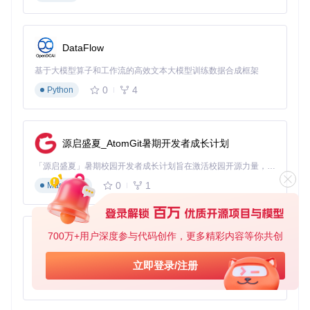
准备工作
确保系统满足以下条件：
DataFlow
至少1GB可用存储空间
基于大模型算子和工作流的高效文本大模型训练数据合成框架
管理员权限（安装系统组件必需）
0
4
Python
稳定的网络连接（获取在线组件时需要）
执行步骤
获取项目资源
源启盛夏_AtomGit暑期开发者成长计划
git 
clone
「源启盛夏」暑期校园开发者成长计划旨在激活校园开源力量，通过积分激励、认证扶持、资源倾斜等形式，引导高校组织和开发者完成「入驻 — 建项目 — 做贡献 — 获认证 — 得资源」的完整闭环。无论你是想带领社团入驻平台的组织者，还是希望用代码贡献证明自己的开发者，都能在这里找到属于你的成长路径。
0
1
Markdown
选择安装模式
⚠️
注意事项
：安装前建议关闭所有运行中的应用程
序，避免文件占用冲突
700万+用户深度参与代码创作，更多精彩内容等你共创
py-xiaozhi
普通用户推荐：静默安装全部组件
基于Python的Xiaozhi AI，适用于想要完整Xiaozhi体验而无需拥有专用硬件的用户。
立即登录/注册
0
1
Python
cd