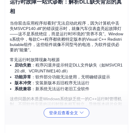
运行时故障一站式诊断：解析DLL缺失背后的真
相
当你双击应用程序却看到"无法启动此程序，因为计算机中丢
失MSVCP140.dll"的错误提示时，就像汽车仪表盘亮起故障灯
——这不是系统绝症，而是运行时环境的"营养不良"。Window
s系统中，每款C++程序都依赖特定版本的Visual C++ Redistri
butable组件，这些组件就像不同型号的电池，为软件提供必
要的"能量"。
常见运行时故障现象与根源
启动失败
：程序闪退并提示特定DLL文件缺失（如MSVCR1
20.dll、VCRUNTIME140.dll）
功能异常
：软件部分功能无法使用，无明确错误提示
版本冲突
：安装新版本后旧程序无法运行
系统兼容
：新系统无法运行老旧工业软件
这些问题的本质是Windows系统缺乏统一的C++运行时管理机
制，不同软件安装的运行时版本相互独立，导致版本碎片化和
兼容性问题。
登录后查看全文
全版本整合架构：构建Windows运行时生态系
统