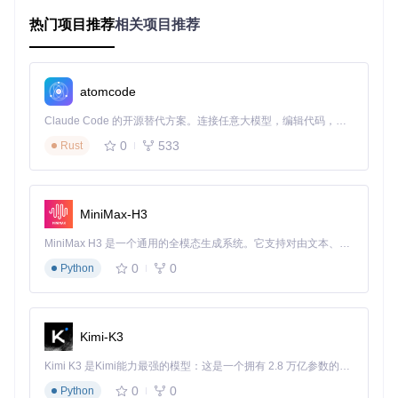
热门项目推荐
相关项目推荐
vcredist项目采用"一站式整合"架构，将2002年至2022年间所
有主流Visual C++运行时版本纳入统一管理框架，形成完整的
运行时生态系统。
atomcode
版本覆盖全景图
2002-2003版
：仅x86架构，支持Windows XP及早期系统
Claude Code 的开源替代方案。连接任意大模型，编辑代码，运行命令，自动验证 — 全自动执行。用 Rust 构建，极致性能。 ｜ An open-source alternative to Claude Code. Connect any LLM, edit code, run commands, and verify changes — autonomously. Built in Rust for speed. Get Started
的历史遗留软件
2005-2008版
：x86/x64双架构支持，适配Adobe CS系列等
0
533
Rust
经典设计软件
2010-2013版
：优化Unity引擎游戏运行环境，支持早期.NE
T应用程序
MiniMax-H3
2015-2022版
：x86/x64/ARM64三架构全覆盖，兼容Direct
X 12游戏和现代应用
MiniMax H3 是一个通用的全模态生成系统。它支持对由文本、图像、视频和音频组成的多模态上下文进行统一理解，并能生成分辨率高达 2K、时长可达 15 秒的带原生立体声音频的视频。得益于面向任务泛化的系统设计，H3 在预训练阶段就已具备广泛的多模态上下文理解与生成能力，能够出色地执行复杂的多模态指令。
智能管理核心功能
自动冲突解决
：安装前扫描系统已存在版本，智能移除不兼
0
0
Python
容组件
版本协同机制
：利用2022版与2015-2019版的二进制兼容
性，减少冗余安装
系统自适应
：从Windows XP到Windows 11全版本系统适
Kimi-K3
配，自动调整安装策略
Kimi K3 是Kimi能力最强的模型：这是一个拥有 2.8 万亿参数的混合专家（MoE）模型，具备原生视觉理解能力，并支持 100 万 token 的上下文窗口。
实战部署指南：从获取到验证的标准化流程
0
0
Python