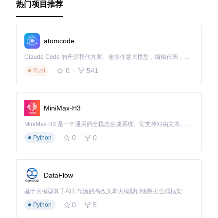
热门项目推荐
python manage.py migrate  
# 应用数据库迁移
wsgi.py 和 asgi.py
wsgi.py
: 用于部署 WSGI 服务器，如 Gunicorn 或 uWSG
I。
atomcode
asgi.py
: 用于部署 ASGI 服务器，如 Daphne 或 Uvicor
n。
Claude Code 的开源替代方案。连接任意大模型，编辑代码，运行命令，自动验证 — 全自动执行。用 Rust 构建，极致性能。 ｜ An open-source alternative to Claude Code. Connect any LLM, edit code, run commands, and verify changes — autonomously. Built in Rust for speed. Get Started
0
541
Rust
3. 项目的配置文件介绍
settings.py
MiniMax-H3
settings.py
是 Django 项目的主要配置文件，包含数据库
配置、静态文件配置、应用配置等。
MiniMax H3 是一个通用的全模态生成系统。它支持对由文本、图像、视频和音频组成的多模态上下文进行统一理解，并能生成分辨率高达 2K、时长可达 15 秒的带原生立体声音频的视频。得益于面向任务泛化的系统设计，H3 在预训练阶段就已具备广泛的多模态上下文理解与生成能力，能够出色地执行复杂的多模态指令。
0
0
Python
# settings.py 部分配置示例
import
 os

DataFlow
BASE_DIR = os.path.dirname(os.path.dirname(os.path.abspath
基于大模型算子和工作流的高效文本大模型训练数据合成框架
SECRET_KEY = 
'your-secret-key'
0
5
Python
DEBUG = 
True