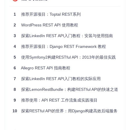
asgi.py
: ASGI 服务器配置文件。
api/
: API 应用目录。
__init__.py
: 包初始化文件。
1
推荐开源项目：Toptal REST系列
admin.py
: Django 管理后台配置文件。
2
WordPress REST API 使用教程
apps.py
: 应用配置文件。
models.py
: 数据模型文件。
3
探索LinkedIn REST API入门教程：安装与使用指南
serializers.py
: 序列化器文件。
tests.py
: 测试文件。
4
推荐开源项目：Django REST Framework 教程
urls.py
: 应用路由配置文件。
views.py
: 视图文件。
5
使用Symfony2构建RESTful API：2013年的最佳实践
static/
: 静态文件目录。
README.md
: 静态文件说明文件。
6
Allegro REST API 指南教程
2. 项目的启动文件介绍
7
探索LinkedIn REST API入门教程的实际应用
manage.py
8
探索LemonRestBundle：构建RESTful API的快速之道
manage.py
是 Django 项目的主要管理文件，用于执行各种管
9
推荐使用：API REST 工作流集成实践项目
理命令，如运行开发服务器、创建数据库迁移、应用数据库迁
移等。
10
探索RESTful API的世界：用Django构建高效后端服务
python manage.py runserver  
# 启动开发服务器
python manage.py makemigrations  
# 创建数据库迁移