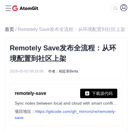
首页
/ Remotely Save发布全流程：从环境配置到社区上架
Remotely Save发布全流程：从环
境配置到社区上架
2026-05-02 09:16:08
作者：柏廷章Berta
remotely-save
下载源代码
Sync notes between local and cloud with smart conflict: S3 (Amazon S3/Cloudflare R2/Backblaze B2/...), Dropbox, webdav (NextCloud/InfiniCLOUD/Synology/...), OneDrive, Google Drive (GDrive), Box, pCloud, Yandex Disk, Koofr, Azure Blob Storage.
项目地址：
https://gitcode.com/gh_mirrors/re/remotely-
save