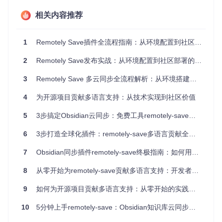
验证方法：检查node_modules目录是否生成，运行
npm run
test
确认测试框架正常工作
相关内容推荐
配置管理策略
1
Remotely Save插件全流程指南：从环境配置到社区发布
区分开发与生产环境配置是确保发布质量的关键步骤：
2
Remotely Save发布实战：从环境配置到社区部署的非典型指南
开发环境配置：
3
Remotely Save 多云同步全流程解析：从环境搭建到社区发布
# 在.env.development文件中配置
DROPBOX_APP_KEY=dev_key_for_testing

4
为开源项目贡献多语言支持：从技术实现到社区价值
5
3步搞定Obsidian云同步：免费工具remotely-save实战指南
生产环境配置：
6
3步打造全球化插件：remotely-save多语言贡献全攻略
# 在.env.production文件中配置
7
Obsidian同步插件remotely-save终极指南：如何用VS Code高效管理知识库
DROPBOX_APP_KEY=production_key

8
从零开始为remotely-save贡献多语言支持：开发者指南
9
如何为开源项目贡献多语言支持：从零开始的实践指南
⚠️ 注意事项：生产环境配置文件不应提交到版本控制系统，建
议使用CI/CD环境变量注入
10
5分钟上手remotely-save：Obsidian知识库云同步快速入门
如何配置构建工具