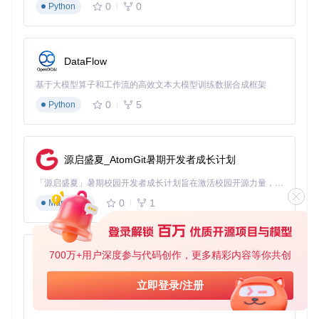
0
0
Python
验证方法：检查dist目录是否生成main.js、manifest.json和styl
DataFlow
es.css三个核心文件
基于大模型算子和工作流的高效文本大模型训练数据合成框架
版本号管理规范
0
5
Python
前提条件：所有代码已提交并通过测试 操作指令：
# 补丁版本更新 (1.0.0 -> 1.0.1)
源启盛夏_AtomGit暑期开发者成长计划
# 次要版本更新 (1.0.1 -> 1.1.0)
「源启盛夏」暑期校园开发者成长计划旨在激活校园开源力量，通过积分激励、认证扶持、资源倾斜等形式，引导高校组织和开发者完成「入驻 — 建项目 — 做贡献 — 获认证 — 得资源」的完整闭环。无论你是想带领社团入驻平台的组织者，还是希望用代码贡献证明自己的开发者，都能在这里找到属于你的成长路径。
# 主要版本更新 (1.1.0 -> 2.0.0)
0
1
Markdown
npm version major

700万+用户深度参与代码创作，更多精彩内容等你共创
py-xiaozhi
验证方法：检查package.json和manifest.json中的version字段
是否一致更新
基于Python的Xiaozhi AI，适用于想要完整Xiaozhi体验而无需拥有专用硬件的用户。
立即登录/注册
0
1
如何生成发布包
Python