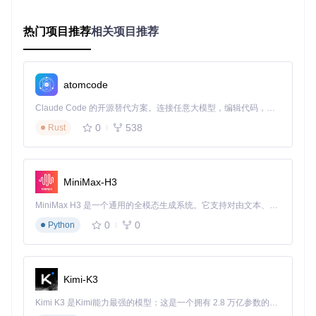
前提条件：已完成依赖安装 操作指令：
热门项目推荐
相关项目推荐
# 检查Webpack配置
cat
# 检查esbuild配置
atomcode
cat
Claude Code 的开源替代方案。连接任意大模型，编辑代码，运行命令，自动验证 — 全自动执行。用 Rust 构建，极致性能。 ｜ An open-source alternative to Claude Code. Connect any LLM, edit code, run commands, and verify changes — autonomously. Built in Rust for speed. Get Started
验证方法：运行
npm run build
和
npm run build2
确认两
0
538
Rust
种构建方式都能正常执行
🔨 实施阶段：构建与版本管理
MiniMax-H3
构建策略选择
MiniMax H3 是一个通用的全模态生成系统。它支持对由文本、图像、视频和音频组成的多模态上下文进行统一理解，并能生成分辨率高达 2K、时长可达 15 秒的带原生立体声音频的视频。得益于面向任务泛化的系统设计，H3 在预训练阶段就已具备广泛的多模态上下文理解与生成能力，能够出色地执行复杂的多模态指令。
根据不同场景选择合适的构建方式：
0
0
Python
Webpack构建（生产环境）：
Kimi-K3
esbuild构建（开发环境）：
Kimi K3 是Kimi能力最强的模型：这是一个拥有 2.8 万亿参数的混合专家（MoE）模型，具备原生视觉理解能力，并支持 100 万 token 的上下文窗口。