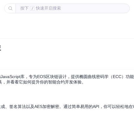
按下
快速开启搜索
/
库
avaScript库，专为EOS区块链设计，提供椭圆曲线密码学（ECC）功
具，并看看它如何提升你的智能合约开发体验。
成、签名算法以及AES加密解密。通过简单易用的API，你可以轻松地在Web