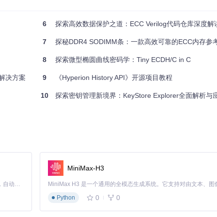
多环境开发。
6
探索高效数据保护之道：ECC Verilog代码仓库深度解
CPU熵，增强安全性。
7
探秘DDR4 SODIMM条：一款高效可靠的ECC内存参
你正在寻找一个强大而可靠的加密库，那么这个项目绝对值得尝试。立即加入
8
探索微型椭圆曲线密码学：Tiny ECDH/C in C
学解决方案
9
《Hyperion History API》开源项目教程
10
探索密钥管理新境界：KeyStore Explorer全面解析
MiniMax-H3
Claude Code 的开源替代方案。连接任意大模型，编辑代码，运行命令，自动验证 — 全自动执行。用 Rust 构建，极致性能。 ｜ An open-source alternative to Claude Code. Connect any LLM, edit code, run commands, and verify changes — autonomously. Built in Rust for speed. Get Started
0
0
Python