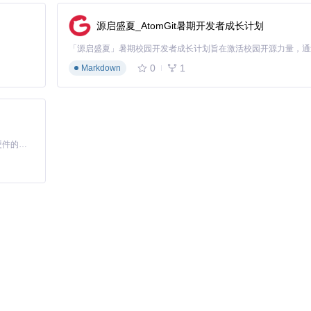
源启盛夏_AtomGit暑期开发者成长计划
0
1
Markdown
基于Python的Xiaozhi AI，适用于想要完整Xiaozhi体验而无需拥有专用硬件的用户。