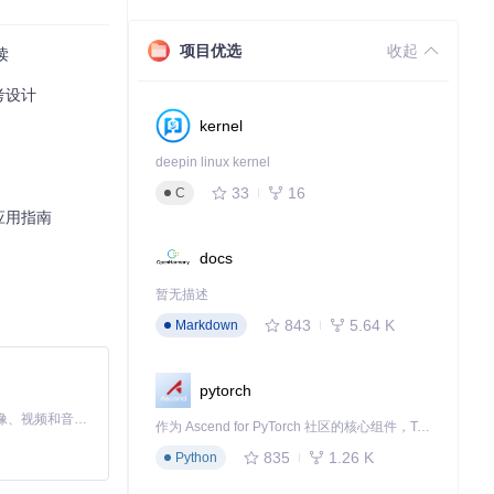
项目优选
收起
读
考设计
并体验其带来的
kernel
deepin linux kernel
33
16
C
与应用指南
docs
暂无描述
843
5.64 K
Markdown
pytorch
MiniMax H3 是一个通用的全模态生成系统。它支持对由文本、图像、视频和音频组成的多模态上下文进行统一理解，并能生成分辨率高达 2K、时长可达 15 秒的带原生立体声音频的视频。得益于面向任务泛化的系统设计，H3 在预训练阶段就已具备广泛的多模态上下文理解与生成能力，能够出色地执行复杂的多模态指令。
作为 Ascend for PyTorch 社区的核心组件，TorchNPU 是昇腾专为 PyTorch 打造的深度学习适配插件，使 PyTorch 框架能够直接调用昇腾 NPU，为开发者提供昇腾 AI 处理器的超强算力。
835
1.26 K
Python