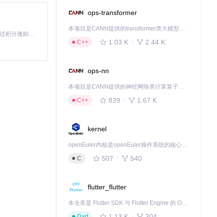
ops-transformer
本项目是CANN提供的transformer类大模型算子库，实现网络在NPU上加速计算。
「源启盛夏」暑期校园开发者成长计划旨在激活校园开源力量，通过积分激励、认证扶持、资源倾斜等形式，引导高校组织和开发者完成「入驻 — 建项目 — 做贡献 — 获认证 — 得资源」的完整闭环。无论你是想带领社团入驻平台的组织者，还是希望用代码贡献证明自己的开发者，都能在这里找到属于你的成长路径。
1.03 K
2.44 K
C++
ops-nn
本项目是CANN提供的神经网络类计算算子库，实现网络在NPU上加速计算。
839
1.67 K
C++
kernel
openEuler内核是openEuler操作系统的核心，既是系统性能与稳定性的基石，也是连接处理器、设备与服务的桥梁。
507
540
C
flutter_flutter
本仓库是 Flutter SDK 与 Flutter Engine 的 OpenHarmony 适配版本，由 CPF-Flutter 团队维护。开发者可使用熟悉的 Flutter 技术栈开发 OpenHarmony 应用，3.35.7 及以后的适配版本可基于本仓库源码构建支持 OpenHarmony 的 Flutter Engine。
1.13 K
304
Dart