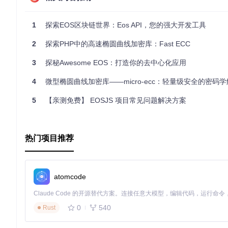
跨平台兼容
：支持Web环境和Node.js服务器端运行，方便
强大API
：提供清晰的API文档，便于理解和使用。
1
探索EOS区块链世界：Eos API，您的强大开发工具
安全性
：通过自我检查初始化，确保在生成私钥时获取充足的
版本控制
：通过npm包管理，方便升级和维护。
2
探索PHP中的高速椭圆曲线加密库：Fast ECC
总之，EOSJS-ECC是开发安全EOS应用程序的利器，如果
高效和安全吧！
3
探秘Awesome EOS：打造你的去中心化应用
4
微型椭圆曲线加密库——micro-ecc：轻量级安全的密码
5
【亲测免费】 EOSJS 项目常见问题解决方案
热门项目推荐
atomcode
0
540
Rust