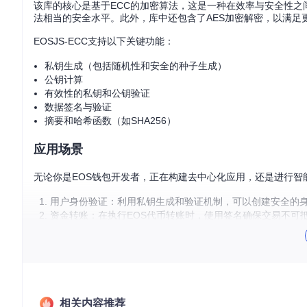
该库的核心是基于ECC的加密算法，这是一种在效率与安全性之
法相当的安全水平。此外，库中还包含了AES加密解密，以满足
EOSJS-ECC支持以下关键功能：
私钥生成（包括随机性和安全的种子生成）
公钥计算
有效性的私钥和公钥验证
数据签名与验证
摘要和哈希函数（如SHA256）
应用场景
无论你是EOS钱包开发者，正在构建去中心化应用，还是进行智能
用户身份验证：利用私钥生成和验证机制，可以创建安全的
资金转账：在执行EOS代币转账时，使用签名确保交易不可
数据保护：AES加密可用于敏感信息存储，防止数据泄露。
合约安全：用于智能合约中的权限管理和授权验证，确保只
项目特点
轻量级
：EOSJS-ECC设计简洁，易于集成到现有项目中。
相关内容推荐