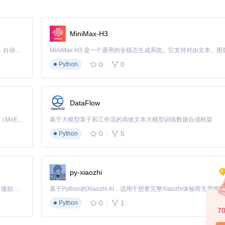
atform定价计算器来估算成本。
？点击
Spinnaker for Google Cloud Platform页面
的“Go to Spinnaker for G
MiniMax-H3
Claude Code 的开源替代方案。连接任意大模型，编辑代码，运行命令，自动验证 — 全自动执行。用 Rust 构建，极致性能。 ｜ An open-source alternative to Claude Code. Connect any LLM, edit code, run commands, and verify changes — autonomously. Built in Rust for speed. Get Started
0
0
Python
DataFlow
Kimi K3 是Kimi能力最强的模型：这是一个拥有 2.8 万亿参数的混合专家（MoE）模型，具备原生视觉理解能力，并支持 100 万 token 的上下文窗口。
基于大模型算子和工作流的高效文本大模型训练数据合成框架
0
5
Python
py-xiaozhi
「源启盛夏」暑期校园开发者成长计划旨在激活校园开源力量，通过积分激励、认证扶持、资源倾斜等形式，引导高校组织和开发者完成「入驻 — 建项目 — 做贡献 — 获认证 — 得资源」的完整闭环。无论你是想带领社团入驻平台的组织者，还是希望用代码贡献证明自己的开发者，都能在这里找到属于你的成长路径。
0
1
Python
7