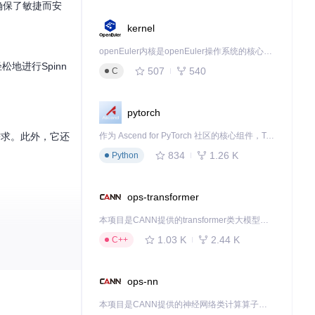
确保了敏捷而安
kernel
openEuler内核是openEuler操作系统的核心，既是系统性能与稳定性的基石，也是连接处理器、设备与服务的桥梁。
松地进行Spinn
507
540
C
pytorch
需求。此外，它还
作为 Ascend for PyTorch 社区的核心组件，TorchNPU 是昇腾专为 PyTorch 打造的深度学习适配插件，使 PyTorch 框架能够直接调用昇腾 NPU，为开发者提供昇腾 AI 处理器的超强算力。
834
1.26 K
Python
ops-transformer
本项目是CANN提供的transformer类大模型算子库，实现网络在NPU上加速计算。
1.03 K
2.44 K
C++
ops-nn
本项目是CANN提供的神经网络类计算算子库，实现网络在NPU上加速计算。
edis以及Googl