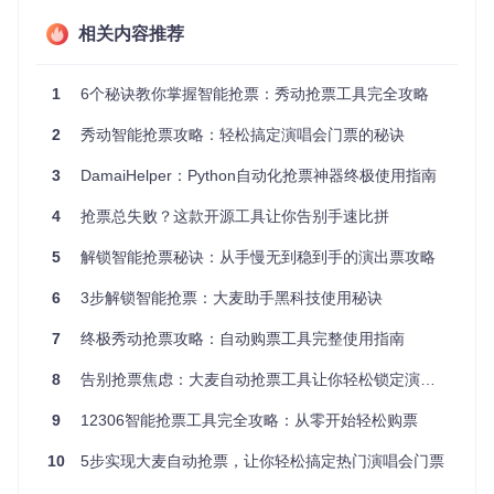
响应时间比人工操作快8-10倍。
相关内容推荐
定时抢购：秒杀时刻的智能策略 ⏰
1
6个秘诀教你掌握智能抢票：秀动抢票工具完全攻略
适用场景
对于即将开票的热门演出，提前做好准备至关重要。智能抢票
2
秀动智能抢票攻略：轻松搞定演唱会门票的秘诀
工具的定时抢购功能可以帮助你在开票瞬间抢占先机。
3
DamaiHelper：Python自动化抢票神器终极使用指南
执行方法
在工具中选择"即时抢票模式"
4
抢票总失败？这款开源工具让你告别手速比拼
准确设置开票时间（建议开启网络时间同步）
提前10分钟完成观演人信息确认
5
解锁智能抢票秘诀：从手慢无到稳到手的演出票攻略
设置抢票优先级（可选：票价/区域偏好）
6
点击"预约抢票"并保持网络稳定
3步解锁智能抢票：大麦助手黑科技使用秘诀
预期结果
7
终极秀动抢票攻略：自动购票工具完整使用指南
系统将在开票前30秒进入预热状态，开票瞬间自动完成选座、
确认订单流程，整个过程耗时不超过0.3秒，大幅超越人工操
8
告别抢票焦虑：大麦自动抢票工具让你轻松锁定演出门票
作极限。
9
12306智能抢票工具完全攻略：从零开始轻松购票
环境配置：5分钟快速上手指南 🚀
10
5步实现大麦自动抢票，让你轻松搞定热门演唱会门票
适用场景