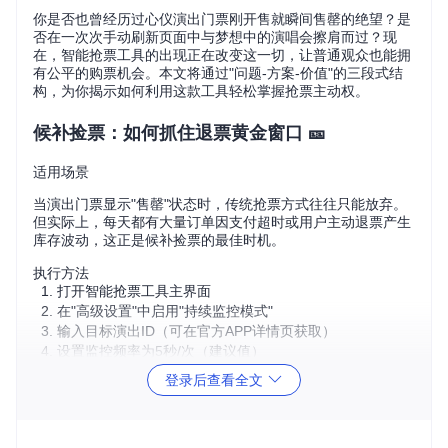
你是否也曾经历过心仪演出门票刚开售就瞬间售罄的绝望？是
否在一次次手动刷新页面中与梦想中的演唱会擦肩而过？现
在，智能抢票工具的出现正在改变这一切，让普通观众也能拥
有公平的购票机会。本文将通过"问题-方案-价值"的三段式结
构，为你揭示如何利用这款工具轻松掌握抢票主动权。
候补捡票：如何抓住退票黄金窗口 🎫
适用场景
当演出门票显示"售罄"状态时，传统抢票方式往往只能放弃。
但实际上，每天都有大量订单因支付超时或用户主动退票产生
库存波动，这正是候补捡票的最佳时机。
执行方法
打开智能抢票工具主界面
在"高级设置"中启用"持续监控模式"
输入目标演出ID（可在官方APP详情页获取）
设置监控频率为5秒/次（建议值）
保存配置并启动监控
登录后查看全文
预期结果
系统将24小时不间断扫描目标演出的库存变化，一旦检测到退
票或新增票源，会立即以毫秒级速度自动完成锁定操作，平均