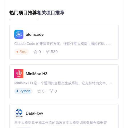
首次使用智能抢票工具时，需要完成基础环境配置以确保工具
正常运行。
热门项目推荐
相关项目推荐
执行方法
克隆项目代码库
atomcode
git 
clone
cd
Claude Code 的开源替代方案。连接任意大模型，编辑代码，运行命令，自动验证 — 全自动执行。用 Rust 构建，极致性能。 ｜ An open-source alternative to Claude Code. Connect any LLM, edit code, run commands, and verify changes — autonomously. Built in Rust for speed. Get Started
安装依赖包
0
539
Rust
构建应用程序
MiniMax-H3
MiniMax H3 是一个通用的全模态生成系统。它支持对由文本、图像、视频和音频组成的多模态上下文进行统一理解，并能生成分辨率高达 2K、时长可达 15 秒的带原生立体声音频的视频。得益于面向任务泛化的系统设计，H3 在预训练阶段就已具备广泛的多模态上下文理解与生成能力，能够出色地执行复杂的多模态指令。
配置用户信息 编辑配置文件：
src/constant/config.ts
，填
写个人观演人信息和收货地址
0
0
Python
预期结果
完成以上步骤后，你将获得一个可执行的智能抢票工具应用程
序，所有个人信息将被安全存储并在抢票时自动调用。
DataFlow
实战案例：从屡战屡败到成功率90%的蜕变 📊
基于大模型算子和工作流的高效文本大模型训练数据合成框架