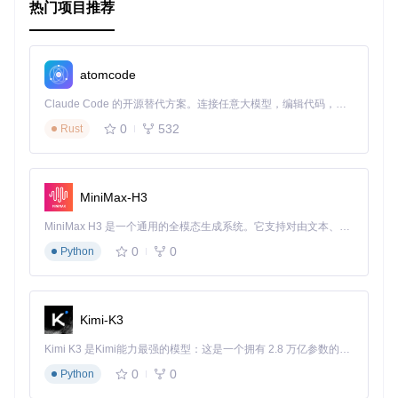
热门项目推荐
atomcode
Claude Code 的开源替代方案。连接任意大模型，编辑代码，运行命令，自动验证 — 全自动执行。用 Rust 构建，极致性能。 ｜ An open-source alternative to Claude Code. Connect any LLM, edit code, run commands, and verify changes — autonomously. Built in Rust for speed. Get Started
0
532
Rust
MiniMax-H3
MiniMax H3 是一个通用的全模态生成系统。它支持对由文本、图像、视频和音频组成的多模态上下文进行统一理解，并能生成分辨率高达 2K、时长可达 15 秒的带原生立体声音频的视频。得益于面向任务泛化的系统设计，H3 在预训练阶段就已具备广泛的多模态上下文理解与生成能力，能够出色地执行复杂的多模态指令。
0
0
Python
Kimi-K3
Kimi K3 是Kimi能力最强的模型：这是一个拥有 2.8 万亿参数的混合专家（MoE）模型，具备原生视觉理解能力，并支持 100 万 token 的上下文窗口。
0
0
Python