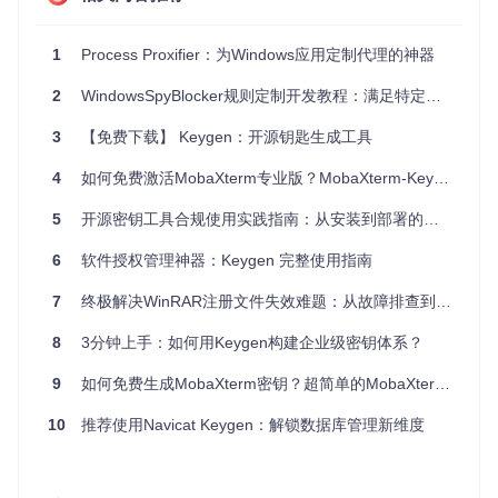
项目特点
1
Process Proxifier：为Windows应用定制代理的神器
教育价值
：项目以教育为主要目标，展示了逆向工程和软
件安全的实用技巧。
2
WindowsSpyBlocker规则定制开发教程：满足特定需求的高级配置
代码透明
：源代码完全开放，易于理解和学习。
兼容性
：生成的密钥能够在最新的Proxifier版本上工作，
3
【免费下载】 Keygen：开源钥匙生成工具
证明了其有效性。
4
如何免费激活MobaXterm专业版？MobaXterm-Keygen工具完整使用指南
法律合规
：尽管能生成密钥，但作者明确指出该程序仅限
于学习用途，使用者应遵守相关法律法规。
5
开源密钥工具合规使用实践指南：从安装到部署的完整解决方案
总结，
proxifier-keygen
项目为技术爱好者提供了一个深入
理解软件验证机制的独特窗口，无论你是寻求学习机会还是希
6
软件授权管理神器：Keygen 完整使用指南
望提升你的编程技能，都不容错过。让我们一起探索这个富有
洞察力的开源世界，共同进步！
7
终极解决WinRAR注册文件失效难题：从故障排查到高效生成的完整方案
8
3分钟上手：如何用Keygen构建企业级密钥体系？
9
如何免费生成MobaXterm密钥？超简单的MobaXterm-Keygen使用教程 🚀
10
推荐使用Navicat Keygen：解锁数据库管理新维度