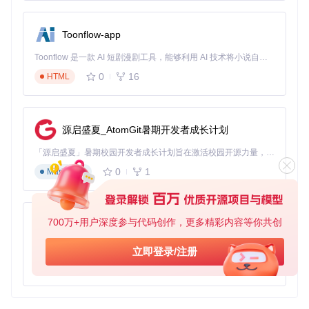
Toonflow-app
Toonflow 是一款 AI 短剧漫剧工具，能够利用 AI 技术将小说自动转化为剧本，并结合 AI 生成的图片和视频，实现高效的短剧创作。借助 Toonflow，可以轻松完成从文字到影像的全流程，让短剧制作变得更加智能与便捷。
0
16
HTML
源启盛夏_AtomGit暑期开发者成长计划
「源启盛夏」暑期校园开发者成长计划旨在激活校园开源力量，通过积分激励、认证扶持、资源倾斜等形式，引导高校组织和开发者完成「入驻 — 建项目 — 做贡献 — 获认证 — 得资源」的完整闭环。无论你是想带领社团入驻平台的组织者，还是希望用代码贡献证明自己的开发者，都能在这里找到属于你的成长路径。
0
1
Markdown
700万+用户深度参与代码创作，更多精彩内容等你共创
AionUi
免费、本地、开源的 24/7 全天候 Cowork 应用，以及适用于 Gemini CLI、Claude Code、Codex、OpenCode、Qwen Code、Goose CLI、Auggie 等的 OpenClaw | 🌟 喜欢就点star吧
立即登录/注册
0
6
TypeScript